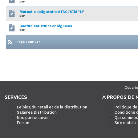
par
Mutuelle obligatoire ATAC/SIMPLY
par
Coefficient fruits et légumes
par
Page 7 sur 217
Copyrig
SERVICES
A PROPOS DE 
Le blog du retail et de la distribution
Politique de
Salaires Distribution
Conditions d
Nos partenaires
Qui sommes
Forum
Site mobile