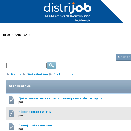
BLOG CANDIDATS
Cherch
Forum
Distribution
Distribution
DISCUSSIONS
Qui a passé les examens de responsable de rayon
par
hébergement AFPA
par
Beaujolais nouveau
par