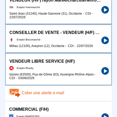
VENDEUR (H/F) rayon Marée/charcuterie/fromage/traiteur
Emploi Intermarché
Saint-Jean (31240), Haute-Garonne (31), Occitanie
-
CDI
-
22/07/2026
CONSEILLER DE VENTE - VENDEUR (H/F) secteur peinture
Emploi Bricomarché
Millau (12100), Aveyron (12), Occitanie
-
CDI
-
22/07/2026
VENDEUR LIBRE SERVICE (H/F)
Emploi Roady
Issoire (63500), Puy-de-Dôme (63), Auvergne-Rhône-Alpes
-
CDI
-
03/08/2026
Créer une alerte e-mail
COMMERCIAL (F/H)
Emploi RANDSTAD