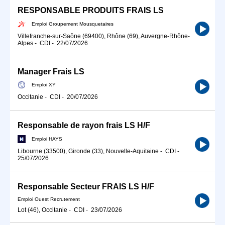
RESPONSABLE PRODUITS FRAIS LS
Emploi Groupement Mousquetaires
Villefranche-sur-Saône (69400), Rhône (69), Auvergne-Rhône-
Alpes
-
CDI
-
22/07/2026
Manager Frais LS
Emploi XY
Occitanie
-
CDI
-
20/07/2026
Responsable de rayon frais LS H/F
Emploi HAYS
Libourne (33500), Gironde (33), Nouvelle-Aquitaine
-
CDI
-
25/07/2026
Responsable Secteur FRAIS LS H/F
Emploi Ouest Recrutement
Lot (46), Occitanie
-
CDI
-
23/07/2026