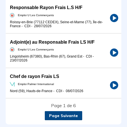
Responsable Rayon Frais L.S H/F
Emploi U Les Commerçants
Roissy-en-Brie (77112 CEDEX), Seine-et-Marne (77), Île-de-
France
-
CDI
-
28/07/2026
Adjoint(e) au Responsable Frais LS H/F
Emploi U Les Commerçants
Lingolsheim (67380), Bas-Rhin (67), Grand Est
-
CDI
-
23/07/2026
Chef de rayon Frais LS
Emploi Palmer International
Nord (59), Hauts-de-France
-
CDI
-
08/07/2026
Page 1 de 6
Page Suivante