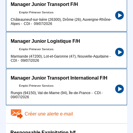
Manager Junior Transport F/H
Emploi Primever Services
Châteauneuf-sur-Isère (26300), Drôme (26), Auvergne-Rhône-
Alpes
-
CDI
-
09/07/2026
Manager Junior Logistique F/H
Emploi Primever Services
Marmande (47200), Lot-et-Garonne (47), Nouvelle-Aquitaine
-
CDI
-
09/07/2026
Manager Junior Transport International F/H
Emploi Primever Services
Rungis (94150), Val-de-Marne (94), Île-de-France
-
CDI
-
09/07/2026
Créer une alerte e-mail
Responsable Exploitation h/f