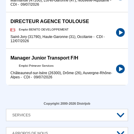
Marmande (47200), Lot-et-Garonne (47), Nouvelle-Aquitaine
-
CDI
-
09/07/2026
DIRECTEUR AGENCE TOULOUSE
Emploi BENITO DEVELOPPEMENT
Saint-Jory (31790), Haute-Garonne (31), Occitanie
-
CDI
-
12/07/2026
Manager Junior Transport F/H
Emploi Primever Services
Châteauneuf-sur-Isère (26300), Drôme (26), Auvergne-Rhône-
Alpes
-
CDI
-
09/07/2026
Copyright 2000-2026 Distrijob
SERVICES
A PROPOS DE NOUS