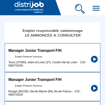
menu
Emploi responsable camionnage
10 ANNONCES A CONSULTER
Manager Junior Transport F/H
Emploi Primever Services
Tours (37000), Indre-et-Loire (37), Centre-Val de Loire
-
CDI
-
09/07/2026
Manager Junior Transport F/H
Emploi Primever Services
Rungis (94150), Val-de-Marne (94), Île-de-France
-
CDI
-
09/07/2026