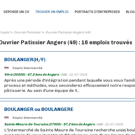
DEPOSER UN CV
TROUVER UN EMPLOI
PORTRAITS D'ENTREPRISES
BLOG
>
>
Emploi
Ouvrier Patissier
Ouvrier Patissier Angers (49)
Ouvrier Patissier Angers (49) : 16 emplois trouvés
BOULANGER(H/F)
Emploi Intermarché
Vitré (35500) - 87,5 kms de Angers -
CDI -
22/07/2026
Après une période d'intégration pendant laquelle vous vous famil
process et méthodes, vous seconderez efficacement notre respo
pâtisserie. Au sein d'une équipe de 5...
BOULANGER ou BOULANGERE
Emploi Intermarché
Sainte-Maure-de-Touraine (37800) - 97,2 kms de Angers -
CDI -
22/07/2026
L'Intermarché de Sainte Maure de Touraine recherche un(e) bou