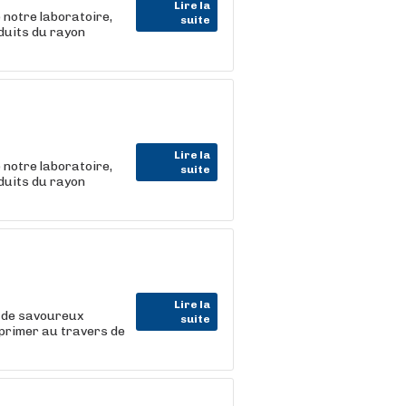
Lire la
 notre laboratoire,
suite
oduits du rayon
Lire la
 notre laboratoire,
suite
oduits du rayon
Lire la
à de savoureux
suite
xprimer au travers de