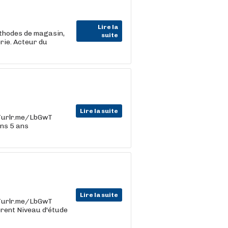
Lire la
éthodes de magasin,
suite
rie. Acteur du
Lire la suite
s://urlr.me/LbGwT
ins 5 ans
Lire la suite
s://urlr.me/LbGwT
férent Niveau d'étude