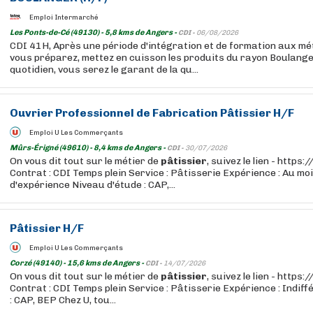
Emploi Intermarché
Les Ponts-de-Cé (49130) - 5,8 kms de Angers -
CDI -
06/08/2026
CDI 41H, Après une période d'intégration et de formation aux m
vous préparez, mettez en cuisson les produits du rayon Boulange
quotidien, vous serez le garant de la qu...
Ouvrier
Professionnel de Fabrication
Pâtissier
H/F
Emploi U Les Commerçants
Mûrs-Érigné (49610) - 8,4 kms de Angers -
CDI -
30/07/2026
On vous dit tout sur le métier de
pâtissier
, suivez le lien - http
Contrat : CDI Temps plein Service : Pâtisserie Expérience : Au mo
d'expérience Niveau d'étude : CAP,...
Pâtissier
H/F
Emploi U Les Commerçants
Corzé (49140) - 15,6 kms de Angers -
CDI -
14/07/2026
On vous dit tout sur le métier de
pâtissier
, suivez le lien - http
Contrat : CDI Temps plein Service : Pâtisserie Expérience : Indif
: CAP, BEP Chez U, tou...