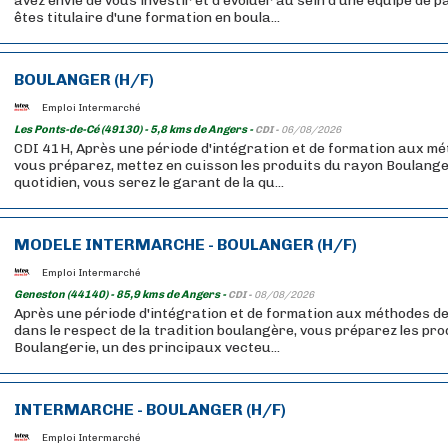
avez envie de vous investir et d'évoluer au sein d'une équipe de 
êtes titulaire d'une formation en boula...
BOULANGER (H/F)
Emploi Intermarché
Les Ponts-de-Cé (49130) - 5,8 kms de Angers -
CDI -
06/08/2026
CDI 41H, Après une période d'intégration et de formation aux m
vous préparez, mettez en cuisson les produits du rayon Boulange
quotidien, vous serez le garant de la qu...
MODELE INTERMARCHE - BOULANGER (H/F)
Emploi Intermarché
Geneston (44140) - 85,9 kms de Angers -
CDI -
08/08/2026
Après une période d'intégration et de formation aux méthodes de
dans le respect de la tradition boulangère, vous préparez les pr
Boulangerie, un des principaux vecteu...
INTERMARCHE - BOULANGER (H/F)
Emploi Intermarché