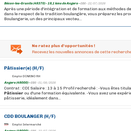
Bécon-les-Granits (49370) - 19,1 kms de Angers -
CDI -
22/07/2026
Après une période d'intégration et de formation aux méthodes de
dans le respect de la tradition boulangère, vous préparez les pr
Boulangerie, un des principaux vecteu...
Ne ratez plus d'opportunités !
Recevez les nouvelles annonces de cette recherche
Pâtissier
(e) (H/F)
Emploi DOMINO RH
Angers (49000) -
CDI -
01/08/2026
Contrat : CDI Salaire : 13 à 15 Profil recherché : -Vous êtes titul
Pâtissier
ou d'une formation équivalente. -Vous avez une expérie
pâtisserie, idéalement dans...
CDD BOULANGER (H/F)
Emploi Intermarché
Angers (49000) -