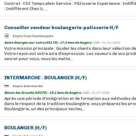
Contrat : CDI Temps plein Service : Pâtisserie Expérience : Indif
: Indifférent Chez U, ...
Conseiller vendeur boulangerie-patisserie H/F
Emploi U Les Commerçants
Saint-Georges-sur-Loire (49170) - 17,4 kms de Angers -
CDI -
01/08/2026
Votre mission principale : Guider les clients dans leur sélection 
Votre rayon est votre aire d'expression. Les saveurs de vos prod
secret pour vous, vous les mette...
INTERMARCHE - BOULANGER (H/F)
Emploi Intermarché
Bécon-les-Granits (49370) - 19,1 kms de Angers -
CDI -
22/07/2026
Après une période d'intégration et de formation aux méthodes de
dans le respect de la tradition boulangère, vous préparez les pr
Boulangerie, un des principaux vecteu...
BOULANGER (H/F)