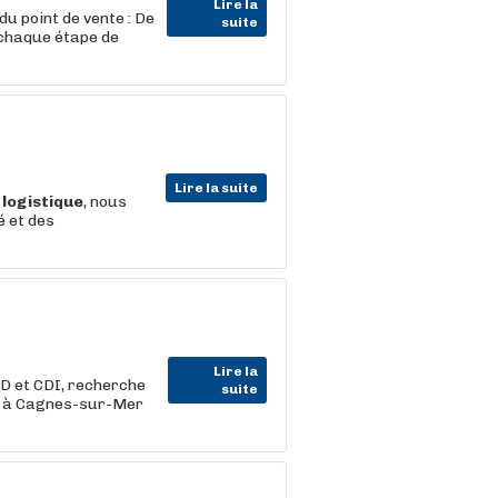
Lire la
u point de vente : De
suite
 chaque étape de
Lire la suite
a
logistique
, nous
é et des
Lire la
DD et CDI, recherche
suite
sé à Cagnes-sur-Mer