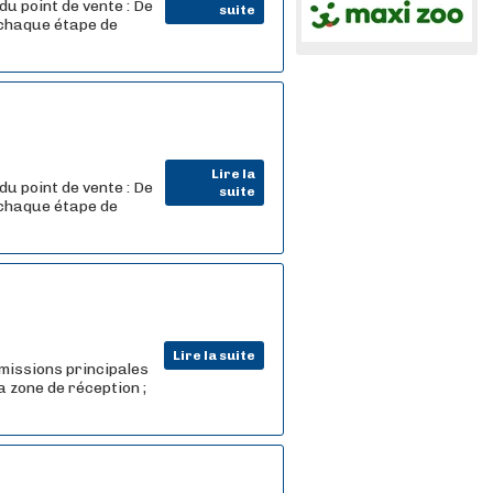
u point de vente : De
suite
 chaque étape de
Lire la
u point de vente : De
suite
 chaque étape de
Lire la suite
missions principales
a zone de réception ;