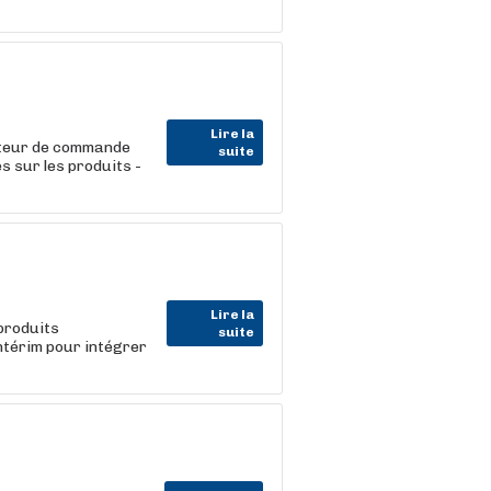
Lire la
ateur de commande
suite
s sur les produits -
Lire la
 produits
suite
térim pour intégrer