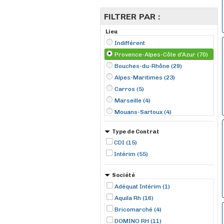
FILTRER PAR :
Lieu
Indifférent
Provence-Alpes-Côte d'Azur (70)
Bouches-du-Rhône (29)
Alpes-Maritimes (23)
Carros (5)
Marseille (4)
Mouans-Sartoux (4)
Cavaillon (3)
Type de Contrat
Menton (3)
CDI (15)
Nice (3)
Intérim (55)
Saint-Martin-de-Crau (3)
Allauch (2)
Société
Bouc-Bel-Air (2)
Adéquat Intérim (1)
Brignoles (2)
Aquila Rh (16)
Bricomarché (4)
DOMINO RH (11)