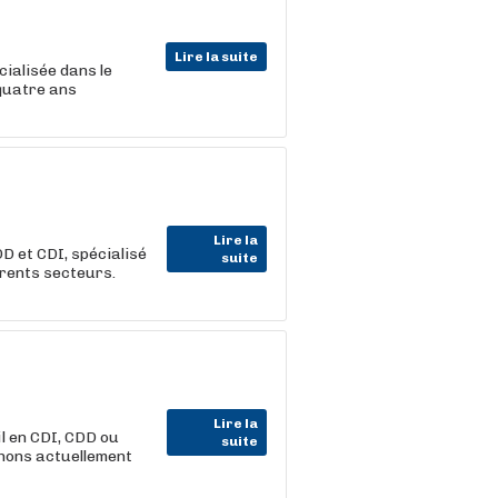
Lire la suite
ialisée dans le
quatre ans
Lire la
D et CDI, spécialisé
suite
érents secteurs.
Lire la
l en CDI, CDD ou
suite
chons actuellement