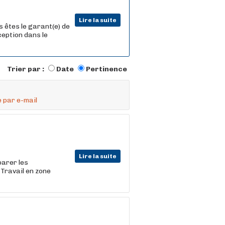
Lire la suite
 êtes le garant(e) de
ception dans le
Trier par :
Date
Pertinence
 par e-mail
Lire la suite
parer les
Travail en zone