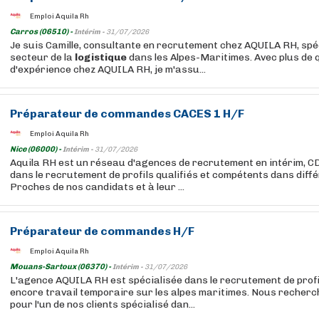
Emploi Aquila Rh
Carros (06510) -
Intérim -
31/07/2026
Je suis Camille, consultante en recrutement chez AQUILA RH, spéc
secteur de la
logistique
dans les Alpes-Maritimes. Avec plus de 
d'expérience chez AQUILA RH, je m'assu...
Préparateur de commandes CACES 1 H/F
Emploi Aquila Rh
Nice (06000) -
Intérim -
31/07/2026
Aquila RH est un réseau d'agences de recrutement en intérim, CD
dans le recrutement de profils qualifiés et compétents dans diff
Proches de nos candidats et à leur ...
Préparateur de commandes H/F
Emploi Aquila Rh
Mouans-Sartoux (06370) -
Intérim -
31/07/2026
L'agence AQUILA RH est spécialisée dans le recrutement de profi
encore travail temporaire sur les alpes maritimes. Nous recher
pour l'un de nos clients spécialisé dan...