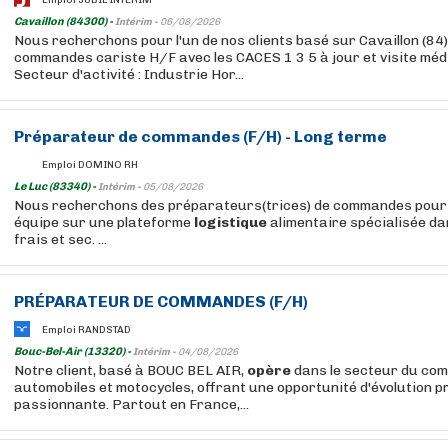
Cavaillon (84300) -
Intérim -
06/08/2026
Nous recherchons pour l'un de nos clients basé sur Cavaillon (84
commandes cariste H/F avec les CACES 1 3 5 à jour et visite médi
Secteur d'activité : Industrie Hor...
Préparateur de commandes (F/H) - Long terme
Emploi DOMINO RH
Le Luc (83340) -
Intérim -
05/08/2026
Nous recherchons des préparateurs(trices) de commandes pour 
équipe sur une plateforme
logistique
alimentaire spécialisée da
frais et sec. ...
PRÉPARATEUR DE COMMANDES (F/H)
Emploi RANDSTAD
Bouc-Bel-Air (13320) -
Intérim -
04/08/2026
Notre client, basé à BOUC BEL AIR,
opère
dans le secteur du co
automobiles et motocycles, offrant une opportunité d'évolution p
passionnante. Partout en France,...