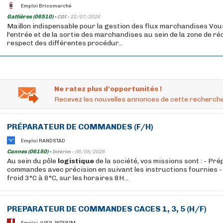
Emploi Bricomarché
Gattières (06510) -
CDI -
22/07/2026
Maillon indispensable pour la gestion des flux marchandises Vous
l'entrée et de la sortie des marchandises au sein de la zone de ré
respect des différentes procédur...
Ne ratez plus d'opportunités !
Recevez les nouvelles annonces de cette recherche
PRÉPARATEUR DE COMMANDES (F/H)
Emploi RANDSTAD
Cannes (06150) -
Intérim -
06/08/2026
Au sein du pôle
logistique
de la société, vos missions sont : - Pré
commandes avec précision en suivant les instructions fournies - 
froid 3°C à 8°C, sur les horaires 8H...
PREPARATEUR DE COMMANDES CACES 1, 3, 5 (H/F)
Emploi JUBIL INTERIM