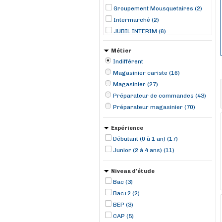
Groupement Mousquetaires (2)
Intermarché (2)
JUBIL INTERIM (6)
MISTERTEMP (1)
Métier
Randstad professional (1)
Indifférent
RANDSTAD (18)
Magasinier cariste (16)
TOMA Interim (4)
Magasinier (27)
U Les Commerçants (3)
Préparateur de commandes (43)
U Proximité France Coopérative
(1)
Préparateur magasinier (70)
Expérience
Débutant (0 à 1 an) (17)
Junior (2 à 4 ans) (11)
Niveau d'étude
Bac (3)
Bac+2 (2)
BEP (3)
CAP (5)