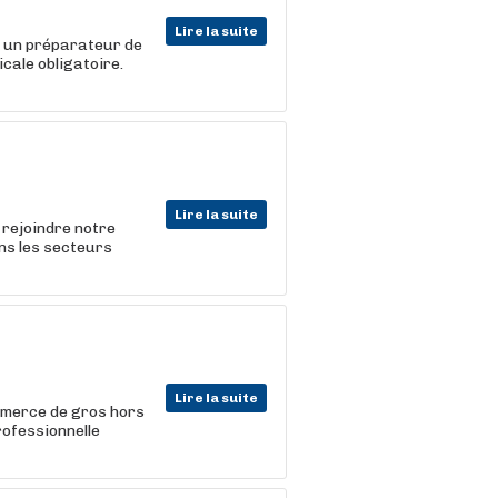
Lire la suite
) un préparateur de
cale obligatoire.
Lire la suite
rejoindre notre
ns les secteurs
Lire la suite
mmerce de gros hors
rofessionnelle