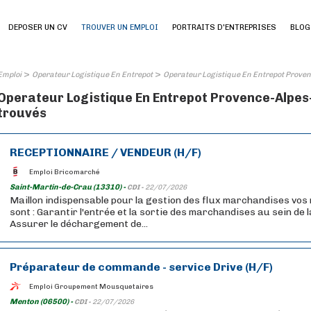
DEPOSER UN CV
TROUVER UN EMPLOI
PORTRAITS D'ENTREPRISES
BLOG
>
>
Emploi
Operateur Logistique En Entrepot
Operateur Logistique En Entrepot Proven
Operateur Logistique En Entrepot Provence-Alpes-
trouvés
RECEPTIONNAIRE / VENDEUR (H/F)
Emploi Bricomarché
Saint-Martin-de-Crau (13310) -
CDI -
22/07/2026
Maillon indispensable pour la gestion des flux marchandises vos 
sont : Garantir l'entrée et la sortie des marchandises au sein de l
Assurer le déchargement de...
Préparateur de commande - service Drive (H/F)
Emploi Groupement Mousquetaires
Menton (06500) -
CDI -
22/07/2026