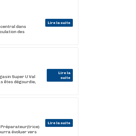
Lire la suite
 central dans
rculation des
Lire la
asin Super U Val
suite
s êtes dégourdie,
Lire la suite
) Préparateur(trice)
pourra évoluer vers