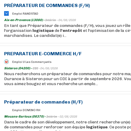
PRÉPARATEUR DE COMMANDES (F/H)
Emploi RANDSTAD
Aix-en-Provence (13080) -
Intérim -
04/08/2026
En tant que Préparateur de commandes (F/H), vous jouez un rôle
l'organisation
logistique
de
l'entrepôt
et l'optimisation de la ci
marchandises. Le candidat(e) i...
PREPARATEUR E-COMMERCE H/F
Emploi U Les Commerçants
Sisteron (04200) -
CDI -
04/08/2026
Nous recherchons un préparateur de commandes pour notre mag
Durance à Sisteron pour un CDI à partir de septembre 2026. Vou
vous aimez bougez et vous recherche un emplo...
Préparateur de commandes (H/F)
Emploi DOMINO RH
Mouans-Sartoux (06370) -
Intérim -
02/08/2026
Dans le cadre de son développement, notre client recherche un(e
de commandes pour renforcer son équipe
logistique
. Ce poste 