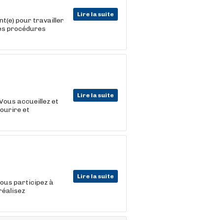
Lire la suite
nt(e) pour travailler
des procédures
Lire la suite
Vous accueillez et
sourire et
Lire la suite
vous participez à
réalisez