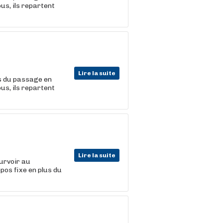
ous, ils repartent
Lire la suite
rs du passage en
ous, ils repartent
Lire la suite
urvoir au
os fixe en plus du