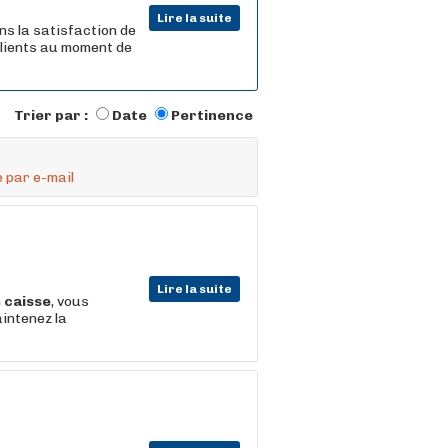
Lire la suite
ns la satisfaction de
 clients au moment de
Trier par :
Date
Pertinence
 par e-mail
Lire la suite
n
caisse
, vous
aintenez la