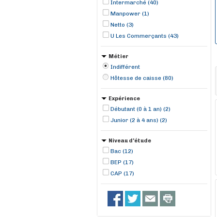
Intermarché (40)
Manpower (1)
Netto (3)
U Les Commerçants (43)
Métier
Indifférent
Hôtesse de caisse (80)
Expérience
Débutant (0 à 1 an) (2)
Junior (2 à 4 ans) (2)
Niveau d'étude
Bac (12)
BEP (17)
CAP (17)