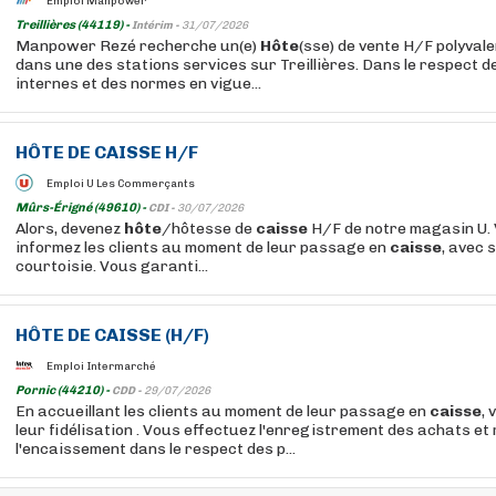
Emploi Manpower
Treillières (44119) -
Intérim -
31/07/2026
Manpower Rezé recherche un(e)
Hôte
(sse) de vente H/F polyvale
dans une des stations services sur Treillières. Dans le respect 
internes et des normes en vigue...
HÔTE
DE
CAISSE
H/F
Emploi U Les Commerçants
Mûrs-Érigné (49610) -
CDI -
30/07/2026
Alors, devenez
hôte
/hôtesse de
caisse
H/F de notre magasin U. 
informez les clients au moment de leur passage en
caisse
, avec 
courtoisie. Vous garanti...
HÔTE
DE
CAISSE
(H/F)
Emploi Intermarché
Pornic (44210) -
CDD -
29/07/2026
En accueillant les clients au moment de leur passage en
caisse
, 
leur fidélisation . Vous effectuez l'enregistrement des achats et 
l'encaissement dans le respect des p...