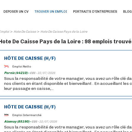
DEPOSER UN CV
TROUVER UN EMPLOI
PORTRAITS D'ENTREPRISES
BLOG
>
>
Emploi
Hote De Caisse
Hote De Caisse Pays de la Loire
Hote De Caisse Pays de la Loire : 98 emplois trouvé
HÔTE DE CAISSE (H/F)
Emploi Netto
Pornic (44210) -
CDI -
22/07/2026
Sous la responsabilité de votre manager, vous avez un rôle clé da
nos clients en étant disponible et bienveillant . En accueillant les
leur passage en caisse,...
HÔTE DE CAISSE (H/F)
Emploi Intermarché
Aizenay (85190) -
CDI -
22/07/2026
Sous la responsabilité de votre manager, vous avez un rôle clé da