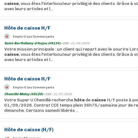
caisse
, vous êtes l'interlocuteur privilégié des clients. Grâce à v
avec leurs articles et l...
Hôte
de
caisse
H/F
Emploi U Les Commerçants
Saint-Barthélemy-d'Anjou (49124) -
CDI -
01/08/2026
Votre mission principale : un client qui repart avec le sourire Lo
caisse
, vous êtes l'interlocuteur privilégié des clients. Grâce à v
avec leurs articles et l...
Hôte
de
caisse
H/F
Emploi U Les Commerçants
Chemillé-Melay (49120) -
CDI -
31/07/2026
Votre Super U Chemillé recherche
hôte
de
caisse
H/F poste à po
01/09/2026. Contrat CDI temps plein 36h75/semaine jour de rep
dimanche. Certains samedi libérés ...
Hôte
de
caisse
(H/F)