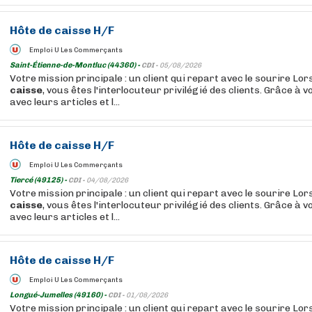
Hôte
de
caisse
H/F
Emploi U Les Commerçants
Saint-Étienne-de-Montluc (44360) -
CDI -
05/08/2026
Votre mission principale : un client qui repart avec le sourire Lo
caisse
, vous êtes l'interlocuteur privilégié des clients. Grâce à v
avec leurs articles et l...
Hôte
de
caisse
H/F
Emploi U Les Commerçants
Tiercé (49125) -
CDI -
04/08/2026
Votre mission principale : un client qui repart avec le sourire Lo
caisse
, vous êtes l'interlocuteur privilégié des clients. Grâce à v
avec leurs articles et l...
Hôte
de
caisse
H/F
Emploi U Les Commerçants
Longué-Jumelles (49160) -
CDI -
01/08/2026
Votre mission principale : un client qui repart avec le sourire Lo