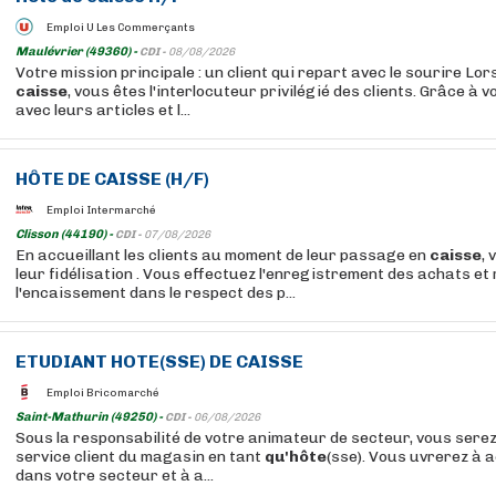
Emploi U Les Commerçants
Maulévrier (49360) -
CDI -
08/08/2026
Votre mission principale : un client qui repart avec le sourire Lo
caisse
, vous êtes l'interlocuteur privilégié des clients. Grâce à v
avec leurs articles et l...
HÔTE
DE
CAISSE
(H/F)
Emploi Intermarché
Clisson (44190) -
CDI -
07/08/2026
En accueillant les clients au moment de leur passage en
caisse
, 
leur fidélisation . Vous effectuez l'enregistrement des achats et 
l'encaissement dans le respect des p...
ETUDIANT
HOTE
(SSE) DE
CAISSE
Emploi Bricomarché
Saint-Mathurin (49250) -
CDI -
06/08/2026
Sous la responsabilité de votre animateur de secteur, vous serez 
service client du magasin en tant
qu'hôte
(sse). Vous uvrerez à a
dans votre secteur et à a...