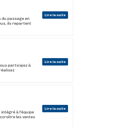
Lire la suite
rs du passage en
ous, ils repartent
Lire la suite
vous participez à
réalisez
Lire la suite
intégré à l'équipe
ccroître les ventes