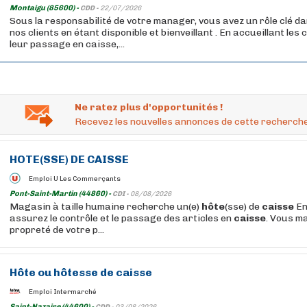
Montaigu (85600) -
CDD -
22/07/2026
Sous la responsabilité de votre manager, vous avez un rôle clé da
nos clients en étant disponible et bienveillant . En accueillant les
leur passage en caisse,...
Ne ratez plus d'opportunités !
Recevez les nouvelles annonces de cette recherche
HOTE
(SSE) DE
CAISSE
Emploi U Les Commerçants
Pont-Saint-Martin (44860) -
CDI -
08/08/2026
Magasin à taille humaine recherche un(e)
hôte
(sse) de
caisse
E
assurez le contrôle et le passage des articles en
caisse
. Vous m
propreté de votre p...
Hôte
ou hôtesse de
caisse
Emploi Intermarché
Saint-Nazaire (44600) -