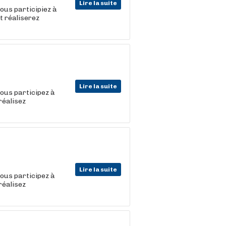
Lire la suite
vous participiez à
t réaliserez
Lire la suite
vous participez à
réalisez
Lire la suite
vous participez à
réalisez