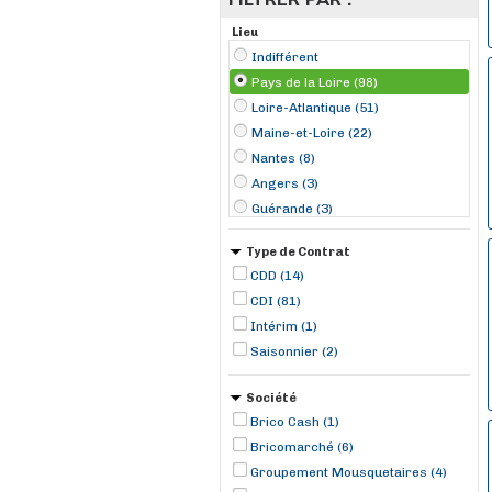
Lieu
Indifférent
Pays de la Loire (98)
Loire-Atlantique (51)
Maine-et-Loire (22)
Nantes (8)
Angers (3)
Guérande (3)
Le Croisic (3)
Type de Contrat
Pornic (3)
CDD (14)
Bouguenais (2)
CDI (81)
Bécon-les-Granits (2)
Intérim (1)
Laval (2)
Saisonnier (2)
Ligné (2)
Luçon (2)
Société
Brico Cash (1)
Bricomarché (6)
Groupement Mousquetaires (4)