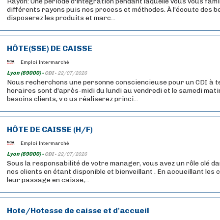
Rayon: Une période d'intégration pendant laquelle vous vous fami
différents rayons puis nos process et méthodes. À l'écoute des be
disposerez les produits et marc...
HÔTE(SSE) DE CAISSE
Emploi Intermarché
Lyon (69000) -
CDI -
22/07/2026
Nous recherchons une personne consciencieuse pour un CDI à te
horaires sont d'après-midi du lundi au vendredi et le samedi matin
besoins clients, v o us réaliserez princi...
HÔTE DE CAISSE (H/F)
Emploi Intermarché
Lyon (69000) -
CDI -
22/07/2026
Sous la responsabilité de votre manager, vous avez un rôle clé da
nos clients en étant disponible et bienveillant . En accueillant les
leur passage en caisse,...
Hote/Hotesse de caisse et d'accueil