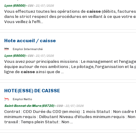
Lyon (69000) -
CDI -
22/07/2026
Vous effectuez toutes les opérations de
caisse
(débits, facture
dans le strict respect des procédures en veillant à ce que votre
c
Vous veillez à l'effi...
Hote
accueil /
caisse
Emploi Intermarché
Lyon (69000) -
CDI -
22/07/2026
Vous avez pour principales missions : Le management et l'engag
équipe autour de nos ambitions ; Le pilotage, l'organisation et la p
ligne de
caisse
ainsi que de ...
HOTE
(ESSE) DE
CAISSE
Emploi Netto
Saint-Bonnet-de-Mure (69720) -
CDD -
22/07/2026
Contrat : CDD Durée du CDD (en mois) : 1 mois Statut : Non cadre
minimum requis : Débutant Niveau d'études minimum requis : Non
travail : Temps plein Statut : Non ...