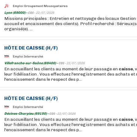
Emploi Groupement Mousquetaires
Lyon (69000) -
CDI -
22/07/2026
Missions principales : Entretien et nettoyage des locaux Gestion 
accueil et encaissement des clients). Profil recherché : Sérieux(
organisé(e). ...
HÔTE
DE
CAISSE
(H/F)
Emploi Intermarché
Villefranche-sur-Saône (69400) -
CDI -
22/07/2026
En accueillant les clients au moment de leur passage en
caisse
, 
leur fidélisation . Vous effectuez l'enregistrement des achats et 
l'encaissement dans le respect des p...
HÔTE
DE
CAISSE
(H/F)
Emploi Intermarché
Décines-Charpieu (69150) -
CDI -
22/07/2026
En accueillant les clients au moment de leur passage en
caisse
, 
leur fidélisation . Vous effectuez l'enregistrement des achats et 
l'encaissement dans le respect des p...