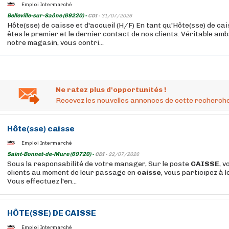
Emploi Intermarché
Belleville-sur-Saône (69220) -
CDI -
31/07/2026
Hôte(sse) de caisse et d'accueil (H/F) En tant qu'Hôte(sse) de cai
êtes le premier et le dernier contact de nos clients. Véritable a
notre magasin, vous contri...
Ne ratez plus d'opportunités !
Recevez les nouvelles annonces de cette recherche
Hôte
(sse)
caisse
Emploi Intermarché
Saint-Bonnet-de-Mure (69720) -
CDI -
22/07/2026
Sous la responsabilité de votre manager, Sur le poste
CAISSE
, v
clients au moment de leur passage en
caisse
, vous participez à l
Vous effectuez l'en...
HÔTE
(SSE) DE
CAISSE
Emploi Intermarché