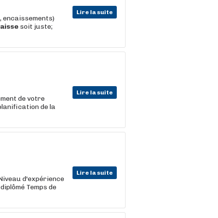
Lire la suite
s, encaissements)
aisse
soit juste;
Lire la suite
ement de votre
lanification de la
Lire la suite
 Niveau d'expérience
 diplômé Temps de