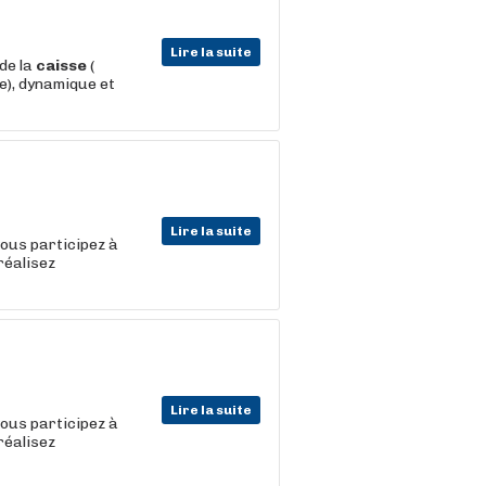
Lire la suite
de la
caisse
(
se), dynamique et
Lire la suite
vous participez à
réalisez
Lire la suite
vous participez à
réalisez