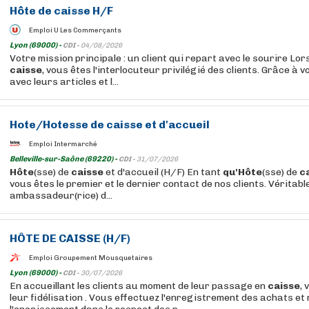
Hôte
de
caisse
H/F
Emploi U Les Commerçants
Lyon (69000) -
CDI -
04/08/2026
Votre mission principale : un client qui repart avec le sourire Lo
caisse
, vous êtes l'interlocuteur privilégié des clients. Grâce à v
avec leurs articles et l...
Hote
/Hotesse de
caisse
et d'accueil
Emploi Intermarché
Belleville-sur-Saône (69220) -
CDI -
31/07/2026
Hôte
(sse) de
caisse
et d'accueil (H/F) En tant
qu'Hôte
(sse) de
c
vous êtes le premier et le dernier contact de nos clients. Véritabl
ambassadeur(rice) d...
HÔTE
DE
CAISSE
(H/F)
Emploi Groupement Mousquetaires
Lyon (69000) -
CDI -
30/07/2026
En accueillant les clients au moment de leur passage en
caisse
, 
leur fidélisation . Vous effectuez l'enregistrement des achats et 