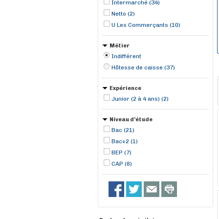
Intermarché (34)
Netto (2)
U Les Commerçants (10)
Métier
Indifférent
Hôtesse de caisse (37)
Expérience
Junior (2 à 4 ans) (2)
Niveau d'étude
Bac (21)
Bac+2 (1)
BEP (7)
CAP (8)