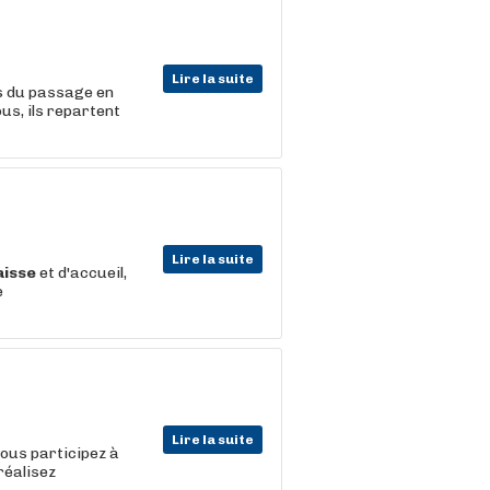
Lire la suite
rs du passage en
ous, ils repartent
Lire la suite
aisse
et d'accueil,
e
Lire la suite
vous participez à
réalisez