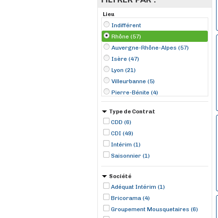
Lieu
Indifférent
Rhône (57)
Auvergne-Rhône-Alpes (57)
Isère (47)
Lyon (21)
Villeurbanne (5)
Pierre-Bénite (4)
Rillieux-la-Pape (3)
Type de Contrat
Saint-Bonnet-de-Mure (3)
CDD (6)
Villefranche-sur-Saône (3)
CDI (49)
Belleville-sur-Saône (2)
Intérim (1)
Bron (2)
Saisonnier (1)
Rochetaillée-sur-Saône (2)
Vénissieux (2)
Société
Adéquat Intérim (1)
Bricorama (4)
Groupement Mousquetaires (6)