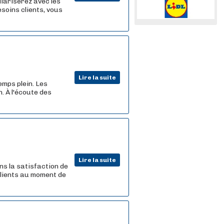
liariserez avec les
soins clients, vous
Lire la suite
mps plein. Les
. À l'écoute des
Lire la suite
ns la satisfaction de
 clients au moment de