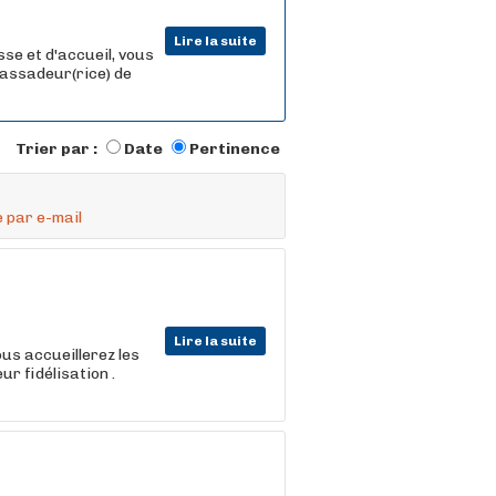
Lire la suite
sse et d'accueil, vous
mbassadeur(rice) de
Trier par :
Date
Pertinence
 par e-mail
Lire la suite
ous accueillerez les
eur fidélisation .