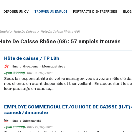
DEPOSER UN CV
TROUVER UN EMPLOI
PORTRAITS D'ENTREPRISES
BLOG
>
>
Emploi
Hote De Caisse
Hote De Caisse Rhône (69)
Hote De Caisse Rhône (69) : 57 emplois trouvés
Hôte de caisse / TP 18h
Emploi Groupement Mousquetaires
Lyon (69000) -
CDI -
22/07/2026
Sous la responsabilité de votre manager, vous avez un rôle clé da
nos clients en étant disponible et bienveillant . En accueillant les
leur passage en caisse,...
EMPLOYE COMMERCIAL ET/OU HOTE DE CAISSE (H/F) e
samedi/dimanche
Emploi Intermarché
Lyon (69000) -
CDI -
22/07/2026