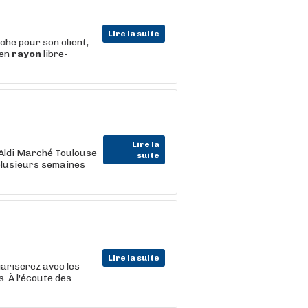
Lire la suite
 pour son client,
 en
rayon
libre-
Lire la
Aldi Marché Toulouse
suite
plusieurs semaines
Lire la suite
iariserez avec les
. À l'écoute des