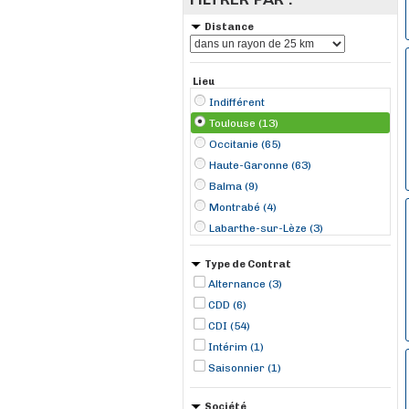
Distance
Lieu
Indifférent
Toulouse (13)
Occitanie (65)
Haute-Garonne (63)
Balma (9)
Montrabé (4)
Labarthe-sur-Lèze (3)
Merville (3)
Type de Contrat
Pinsaguel (3)
Alternance (3)
Saint-Jean (3)
CDD (6)
Cornebarrieu (2)
CDI (54)
Cugnaux (2)
Intérim (1)
Grenade-sur-Garonne (2)
Saisonnier (1)
Société