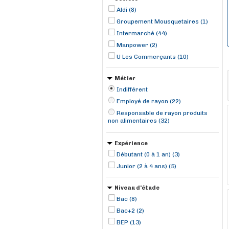
Aldi (8)
Groupement Mousquetaires (1)
Intermarché (44)
Manpower (2)
U Les Commerçants (10)
Métier
Indifférent
Employé de rayon (22)
Responsable de rayon produits
non alimentaires (32)
Expérience
Débutant (0 à 1 an) (3)
Junior (2 à 4 ans) (5)
Niveau d'étude
Bac (8)
Bac+2 (2)
BEP (13)