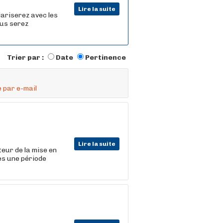
Lire la suite
iariserez avec les
ous serez
Trier par :
Date
Pertinence
 par e-mail
Lire la suite
teur de la mise en
rès une période