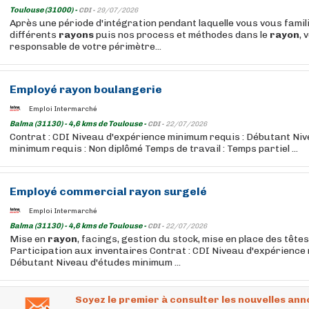
Toulouse (31000) -
CDI -
29/07/2026
Après une période d'intégration pendant laquelle vous vous famil
différents
rayons
puis nos process et méthodes dans le
rayon
, 
responsable de votre périmètre...
Employé
rayon
boulangerie
Emploi Intermarché
Balma (31130) - 4,6 kms de Toulouse -
CDI -
22/07/2026
Contrat : CDI Niveau d'expérience minimum requis : Débutant Ni
minimum requis : Non diplômé Temps de travail : Temps partiel ...
Employé
commercial
rayon
surgelé
Emploi Intermarché
Balma (31130) - 4,6 kms de Toulouse -
CDI -
22/07/2026
Mise en
rayon
, facings, gestion du stock, mise en place des tête
Participation aux inventaires Contrat : CDI Niveau d'expérience
Débutant Niveau d'études minimum ...
Soyez le premier à consulter les nouvelles ann