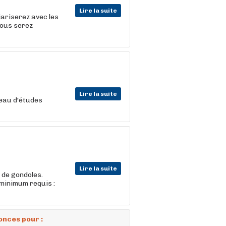
Lire la suite
iariserez avec les
vous serez
Lire la suite
veau d'études
Lire la suite
s de gondoles.
 minimum requis :
onces pour :