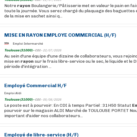
CDI -
22/07/2026
Notre
rayon
Boulangerie/Pâtisserie met en valeur le pain en fa
toute la journée. Vous serez chargé du plaquage des baguettes e
de la mise en sachet ainsi q...
MISE EN
RAYON
EMPLOYE
COMMERCIAL (H/F)
Emploi Intermarché
Toulouse (31000) -
CDI -
22/07/2026
Au sein d'une équipe d'une dizaine de collaborateurs, vous rejoind
mise en
rayon
sur le frais libre-service ou le sec, le liquide et le
période d'intégration ...
Employé
Commercial H/F
Emploi Aldi
Toulouse (31000) -
CDI -
05/08/2026
Le poste est à pourvoir: En CDI à temps Partiel : 31H50 Statut
E
pourvoir sur le magasin ALDI Marché de TOULOUSE PORTET Nous
important d'aider nos collaborateurs...
Employé
de libre-service (H/F)