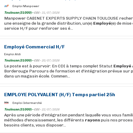
Emploi Manpower
Toulouse (31000) -
CDI -
31/07/2026
Manpower CABINET EXPERTS SUPPLY CHAIN TOULOUSE recherche
une enseigne de la grande distribution, un(e)
Employé
(e) de mise
service H/F pour renforcer ses é...
Employé
Commercial H/F
Emploi Aldi
Toulouse (31000) -
CDI -
20/07/2026
Le poste est à pourvoir: En CDI à temps complet Statut
Employé
Borderouge Parcours de formation et d'intégration prévue sur 
dans un magasin école. Commen...
EMPLOYE
POLYVALENT (H/F) Temps partiel 25h
Emploi Intermarché
Toulouse (31000) -
CDI -
22/07/2026
Après une période d'intégration pendant laquelle vous vous famil
méthodes d'encaissement, les différents
rayons
puis nos process
besoins clients, vous disposer...