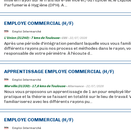
mise en rayon sur le frais libre-service et/ou l'Épicerie, le Liquid
Parfumerie é Hygiène (DPH). A ...
EMPLOYE COMMERCIAL (H/F)
Emploi Intermarché
L'Union (31240) - 7 kms de Toulouse -
CDI -
22/07/2026
Après une période d'intégration pendant laquelle vous vous famil
différents rayons puis nos process et méthodes dans le rayon, v
responsable de votre périmètre. À l'écoute d...
APPRENTISSAGE EMPLOYE COMMERCIAL (H/F)
Emploi Intermarché
Merville (31330) - 17,8 kms de Toulouse -
Alternance -
22/07/2026
Nous vous proposons un apprentissage de 1 an pour employé libr
pratique et la théorie se faisant en totalité sur le lieu de travail
familiariserez avec les différents rayons pu...
EMPLOYE COMMERCIAL (H/F)
Emploi Intermarché