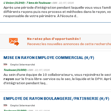
L'Union (31240) - 7 kms de Toulouse -
CDI -
22/07/2026
Après une période d'intégration pendant laquelle vous vous famil
différents rayons puis nos process et méthodes dans le rayon, v
responsable de votre périmètre. À l'écoute d...
Ne ratez plus d'opportunités !
Recevez les nouvelles annonces de cette recherche
MISE EN
RAYON
EMPLOYE
COMMERCIAL (H/F)
Emploi Intermarché
Toulouse (31000) -
CDI -
22/07/2026
Au sein d'une équipe de 10 collaborateurs, vous rejoindrez le sec
rayon
sur le frais libre-service ou le sec, le liquide et le DPH. Ap
d'intégration pendant laq...
EMPLOYE
DE
RAYON
BOULANGERIE/PATISSERIE (H/F)
Emploi Intermarché
Toulouse (31000) -