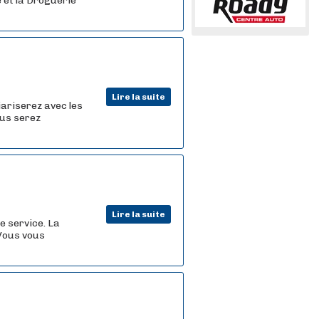
e et la Droguerie
Lire la suite
iariserez avec les
ous serez
Lire la suite
e service. La
. Vous vous