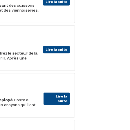
Lire la suite
isant des cuissons
t des viennoiseries,
Lire la suite
rez le secteur de la
 DPH. Après une
Lire la
mployé
Poste à
suite
 croyons qu'il est