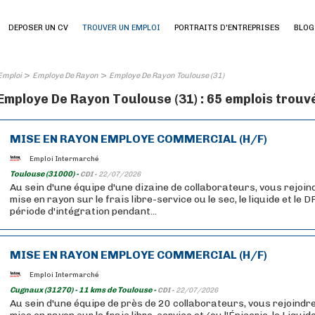
DEPOSER UN CV
TROUVER UN EMPLOI
PORTRAITS D'ENTREPRISES
BLOG
>
>
Emploi
Employe De Rayon
Employe De Rayon Toulouse (31)
Employe De Rayon Toulouse (31) : 65 emplois trouv
MISE EN RAYON EMPLOYE COMMERCIAL (H/F)
Emploi Intermarché
Toulouse (31000) -
CDI -
22/07/2026
Au sein d'une équipe d'une dizaine de collaborateurs, vous rejoind
mise en rayon sur le frais libre-service ou le sec, le liquide et le 
période d'intégration pendant...
MISE EN RAYON EMPLOYE COMMERCIAL (H/F)
Emploi Intermarché
Cugnaux (31270) - 11 kms de Toulouse -
CDI -
22/07/2026
Au sein d'une équipe de près de 20 collaborateurs, vous rejoindre