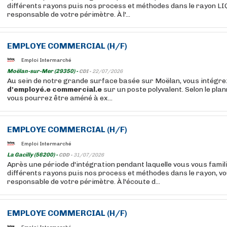
différents rayons puis nos process et méthodes dans le rayon L
responsable de votre périmètre. À l'...
EMPLOYE
COMMERCIAL
(H/F)
Emploi Intermarché
Moëlan-sur-Mer (29350) -
CDI -
22/07/2026
Au sein de notre grande surface basée sur Moëlan, vous intégre
d'employé.e
commercial.e
sur un poste polyvalent. Selon le plan
vous pourrez être améné à ex...
EMPLOYE
COMMERCIAL
(H/F)
Emploi Intermarché
La Gacilly (56200) -
CDD -
31/07/2026
Après une période d'intégration pendant laquelle vous vous famil
différents rayons puis nos process et méthodes dans le rayon, v
responsable de votre périmètre. À l'écoute d...
EMPLOYE
COMMERCIAL
(H/F)