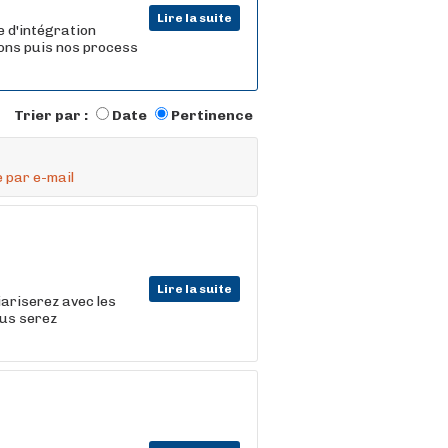
Lire la suite
e d'intégration
yons puis nos process
Trier par :
Date
Pertinence
 par e-mail
Lire la suite
iariserez avec les
ous serez