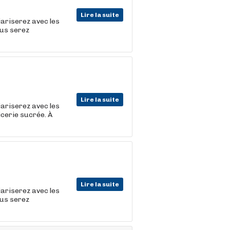
Lire la suite
iariserez avec les
ous serez
Lire la suite
iariserez avec les
icerie sucrée. À
Lire la suite
iariserez avec les
ous serez