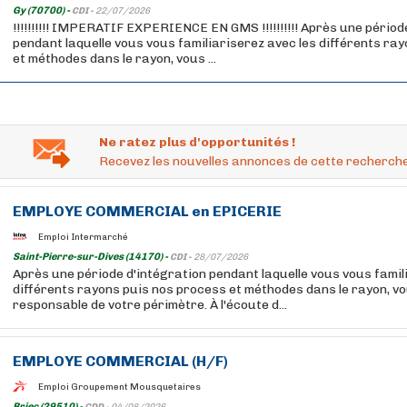
Gy (70700) -
CDI -
22/07/2026
!!!!!!!!!! IMPERATIF EXPERIENCE EN GMS !!!!!!!!!! Après une périod
pendant laquelle vous vous familiariserez avec les différents ra
et méthodes dans le rayon, vous ...
Ne ratez plus d'opportunités !
Recevez les nouvelles annonces de cette recherche
EMPLOYE
COMMERCIAL
en EPICERIE
Emploi Intermarché
Saint-Pierre-sur-Dives (14170) -
CDI -
28/07/2026
Après une période d'intégration pendant laquelle vous vous famil
différents rayons puis nos process et méthodes dans le rayon, v
responsable de votre périmètre. À l'écoute d...
EMPLOYE
COMMERCIAL
(H/F)
Emploi Groupement Mousquetaires
Briec (29510) -