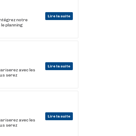
Lire la suite
ntégrez notre
 le planning
Lire la suite
iariserez avec les
ous serez
Lire la suite
iariserez avec les
ous serez