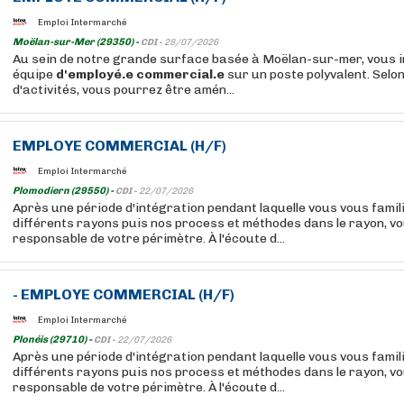
Emploi Intermarché
Moëlan-sur-Mer (29350) -
CDI -
28/07/2026
Au sein de notre grande surface basée à Moëlan-sur-mer, vous i
équipe
d'employé.e
commercial.e
sur un poste polyvalent. Selon
d'activités, vous pourrez être amén...
EMPLOYE
COMMERCIAL
(H/F)
Emploi Intermarché
Plomodiern (29550) -
CDI -
22/07/2026
Après une période d'intégration pendant laquelle vous vous famil
différents rayons puis nos process et méthodes dans le rayon, v
responsable de votre périmètre. À l'écoute d...
-
EMPLOYE
COMMERCIAL
(H/F)
Emploi Intermarché
Plonéis (29710) -
CDI -
22/07/2026
Après une période d'intégration pendant laquelle vous vous famil
différents rayons puis nos process et méthodes dans le rayon, v
responsable de votre périmètre. À l'écoute d...