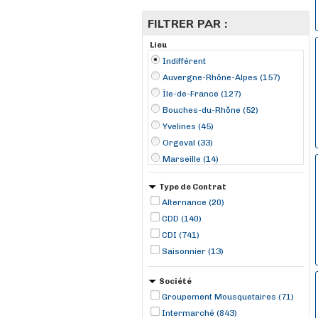
FILTRER PAR :
Lieu
Indifférent
Auvergne-Rhône-Alpes (157)
Île-de-France (127)
Bouches-du-Rhône (52)
Yvelines (45)
Orgeval (33)
Marseille (14)
Asnières-sur-Seine (9)
Type de Contrat
Lyon (9)
Alternance (20)
Dijon (8)
CDD (140)
Carnac (7)
CDI (741)
Nantes (7)
Saisonnier (13)
Roquefort (7)
Toulouse (7)
Société
Champigny-sur-Marne (6)
Groupement Mousquetaires (71)
Intermarché (843)