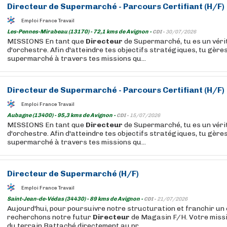
Directeur
de Supermarché - Parcours Certifiant (H/F)
Emploi France Travail
Les-Pennes-Mirabeau (13170) - 72,1 kms de Avignon -
CDI -
30/07/2026
MISSIONS En tant que
Directeur
de Supermarché, tu es un véri
d'orchestre. Afin d'atteindre tes objectifs stratégiques, tu gères
supermarché à travers tes missions qu...
Directeur
de Supermarché - Parcours Certifiant (H/F)
Emploi France Travail
Aubagne (13400) - 95,3 kms de Avignon -
CDI -
15/07/2026
MISSIONS En tant que
Directeur
de Supermarché, tu es un véri
d'orchestre. Afin d'atteindre tes objectifs stratégiques, tu gères
supermarché à travers tes missions qu...
Directeur
de Supermarché (H/F)
Emploi France Travail
Saint-Jean-de-Védas (34430) - 89 kms de Avignon -
CDI -
21/07/2026
Aujourd'hui, pour poursuivre notre structuration et franchir un
recherchons notre futur
Directeur
de Magasin F/H. Votre missio
du terrain Rattaché directement au pr...