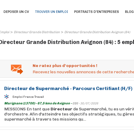
DEPOSER UN CV
TROUVER UN EMPLOI
PORTRAITS D'ENTREPRISES
BLOG
>
>
Emploi
Directeur Grande Distribution
Directeur Grande Distribution Avignon (84)
Directeur Grande Distribution Avignon (84) : 5 emp
Ne ratez plus d'opportunités !
Recevez les nouvelles annonces de cette recherche
Directeur
de Supermarché - Parcours Certifiant (H/F)
Emploi France Travail
Marignane (13700) - 67,5 kms de Avignon -
CDI -
30/07/2026
MISSIONS En tant que
Directeur
de Supermarché, tu es un véri
d'orchestre. Afin d'atteindre tes objectifs stratégiques, tu gères
supermarché à travers tes missions qu...