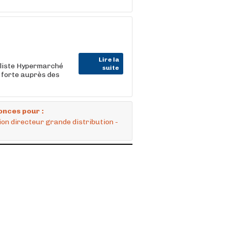
Lire la
r liste Hypermarché
suite
 forte auprès des
onces pour :
ion directeur grande distribution -