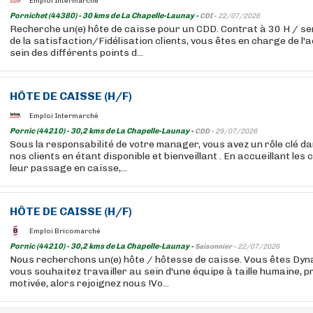
Emploi Intermarché
Pornichet (44380) - 30 kms de La Chapelle-Launay -
CDI -
22/07/2026
Recherche un(e) hôte de caisse pour un CDD. Contrat à 30 H / se
de la satisfaction/Fidélisation clients, vous êtes en charge de l'a
sein des différents points d...
HÔTE DE CAISSE (H/F)
Emploi Intermarché
Pornic (44210) - 30,2 kms de La Chapelle-Launay -
CDD -
29/07/2026
Sous la responsabilité de votre manager, vous avez un rôle clé da
nos clients en étant disponible et bienveillant . En accueillant les
leur passage en caisse,...
HÔTE DE CAISSE (H/F)
Emploi Bricomarché
Pornic (44210) - 30,2 kms de La Chapelle-Launay -
Saisonnier -
22/07/2026
Nous recherchons un(e) hôte / hôtesse de caisse. Vous êtes Dyna
vous souhaitez travailler au sein d'une équipe à taille humaine, p
motivée, alors rejoignez nous !Vo...