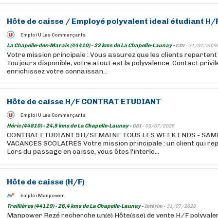
Hôte de caisse / Employé polyvalent ideal étudiant H/
Emploi U Les Commerçants
La Chapelle-des-Marais (44410) - 22 kms de La Chapelle-Launay -
CDI -
31/07/2026
Votre mission principale : Vous assurez que les clients repartent
Toujours disponible, votre atout est la polyvalence. Contact privil
enrichissez votre connaissan...
Hôte de caisse H/F CONTRAT ETUDIANT
Emploi U Les Commerçants
Héric (44810) - 24,5 kms de La Chapelle-Launay -
CDI -
09/07/2026
CONTRAT ETUDIANT 9H/SEMAINE TOUS LES WEEK ENDS - SAM
VACANCES SCOLAIRES Votre mission principale : un client qui rep
Lors du passage en caisse, vous êtes l'interlo...
Hôte de caisse (H/F)
Emploi Manpower
Treillières (44119) - 26,4 kms de La Chapelle-Launay -
Intérim -
31/07/2026
Manpower Rezé recherche un(e) Hôte(sse) de vente H/F polyvalent