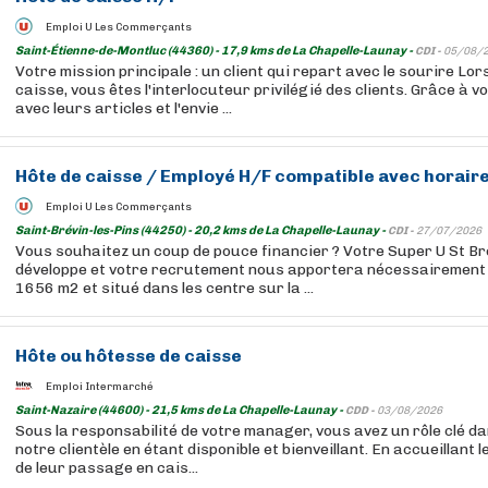
Emploi U Les Commerçants
Saint-Étienne-de-Montluc (44360) - 17,9 kms de La Chapelle-Launay -
CDI -
05/08/
Votre mission principale : un client qui repart avec le sourire Lo
caisse, vous êtes l'interlocuteur privilégié des clients. Grâce à vo
avec leurs articles et l'envie ...
Hôte de caisse / Employé H/F compatible avec horair
Emploi U Les Commerçants
Saint-Brévin-les-Pins (44250) - 20,2 kms de La Chapelle-Launay -
CDI -
27/07/2026
Vous souhaitez un coup de pouce financier ? Votre Super U St Br
développe et votre recrutement nous apportera nécessairement 
1656 m2 et situé dans les centre sur la ...
Hôte ou hôtesse de caisse
Emploi Intermarché
Saint-Nazaire (44600) - 21,5 kms de La Chapelle-Launay -
CDD -
03/08/2026
Sous la responsabilité de votre manager, vous avez un rôle clé da
notre clientèle en étant disponible et bienveillant. En accueillant 
de leur passage en cais...