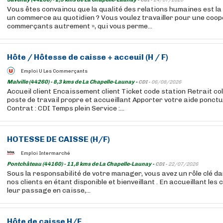
CDI -
24/07/2026
Vous êtes convaincu que la qualité des relations humaines est la
un commerce au quotidien ? Vous voulez travailler pour une coop
commerçants autrement », qui vous perme...
Hôte / Hôtesse de caisse + acceuil (H / F)
Emploi U Les Commerçants
Malville (44260) - 8,3 kms de La Chapelle-Launay -
CDI -
06/08/2026
Accueil client Encaissement client Ticket code station Retrait co
poste de travail propre et accueillant Apporter votre aide ponct
Contrat : CDI Temps plein Service :...
HOTESSE DE CAISSE (H/F)
Emploi Intermarché
Pontchâteau (44160) - 11,8 kms de La Chapelle-Launay -
CDI -
22/07/2026
Sous la responsabilité de votre manager, vous avez un rôle clé da
nos clients en étant disponible et bienveillant . En accueillant les
leur passage en caisse,...
Hôte de caisse H/F