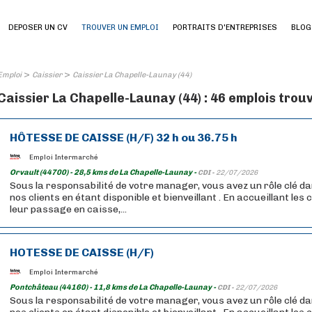
DEPOSER UN CV
TROUVER UN EMPLOI
PORTRAITS D'ENTREPRISES
BLOG
>
>
Emploi
Caissier
Caissier La Chapelle-Launay (44)
Caissier La Chapelle-Launay (44) : 46 emplois trou
HÔTESSE DE CAISSE (H/F) 32 h ou 36.75 h
Emploi Intermarché
Orvault (44700) - 28,5 kms de La Chapelle-Launay -
CDI -
22/07/2026
Sous la responsabilité de votre manager, vous avez un rôle clé da
nos clients en étant disponible et bienveillant . En accueillant les
leur passage en caisse,...
HOTESSE DE CAISSE (H/F)
Emploi Intermarché
Pontchâteau (44160) - 11,8 kms de La Chapelle-Launay -
CDI -
22/07/2026
Sous la responsabilité de votre manager, vous avez un rôle clé da