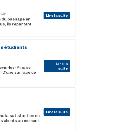
2026
Lire la suite
rs du passage en
us, ils repartent
es étudiants
Lire la
evin-les-Pins se
suite
! D'une surface de
Lire la suite
ns la satisfaction de
les clients au moment