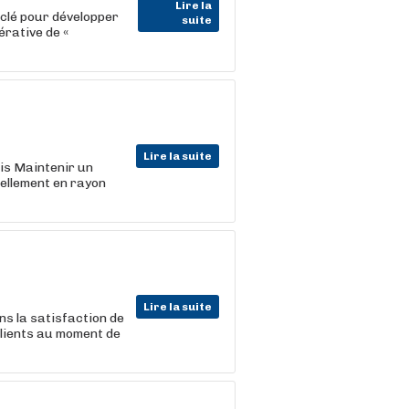
Lire la
 clé pour développer
suite
érative de «
Lire la suite
lis Maintenir un
uellement en rayon
Lire la suite
ns la satisfaction de
 clients au moment de