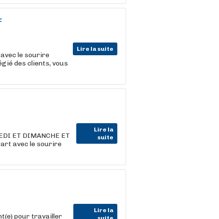
F
Lire la suite
 avec le sourire
égié des clients, vous
Lire la
EDI ET DIMANCHE ET
suite
art avec le sourire
Lire la
(e) pour travailler
suite