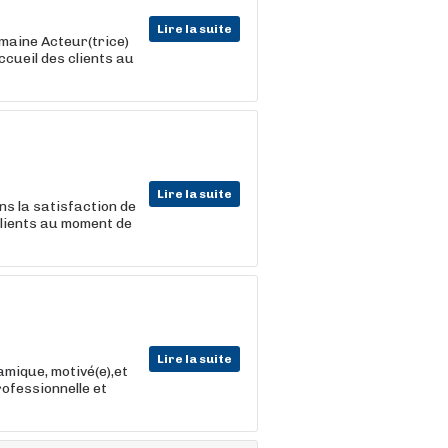
Lire la suite
maine Acteur(trice)
ccueil des clients au
Lire la suite
ns la satisfaction de
 clients au moment de
Lire la suite
mique, motivé(e),et
rofessionnelle et