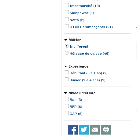
Intermarché (19)
Manpower (1)
Netto (2)
U Les Commerçants (21)
Métier
Indifférent
Hôtesse de caisse (46)
Expérience
Débutant (0 à 1 an) (2)
Junior (2 à 4 ans) (2)
Niveau d'étude
Bac (3)
BEP (6)
CAP (6)