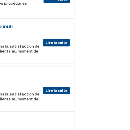
des procédures
s-midi
Lire la suite
ns la satisfaction de
 clients au moment de
Lire la suite
ns la satisfaction de
 clients au moment de