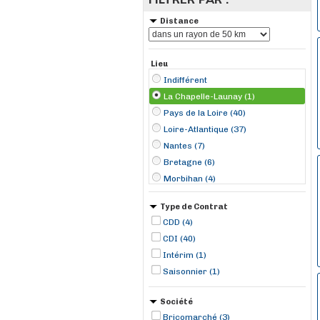
Distance
Lieu
Indifférent
La Chapelle-Launay (1)
Pays de la Loire (40)
Loire-Atlantique (37)
Nantes (7)
Bretagne (6)
Morbihan (4)
Pornic (3)
Type de Contrat
Bouguenais (2)
CDD (4)
Guérande (2)
CDI (40)
Le Croisic (2)
Intérim (1)
Orvault (2)
Saisonnier (1)
Rieux (2)
Allaire (1)
Société
Héric (1)
Bricomarché (3)