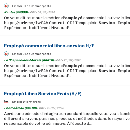
Emploi U Les Commerçants
Nantes (44000) -
CDI -
04/08/2026
On vous dit tout sur le métier
d'employé
commercial, suivez le lie
https://urlr.me/fwF4h Contrat : CDI Temps plein
Service
:
Emplo
Expérience : Indifférent Niveau d'...
Employé
commercial
libre
-
service
H/F
Emploi U Les Commerçants
La Chapelle-des-Marais (44410) -
CDI -
23/07/2026
On vous dit tout sur le métier
d'employé
commercial, suivez le lie
https://urlr.me/fwF4h Contrat : CDI Temps plein
Service
:
Emplo
Expérience : Indifférent Niveau d'...
Employé
Libre
Service
Frais (H/F)
Emploi Intermarché
Pontchâteau (44160) -
CDI -
22/07/2026
Après une période d'intégration pendant laquelle vous vous famil
différents rayons puis nos process et méthodes dans le rayon, v
responsable de votre périmètre. À l'écoute d...