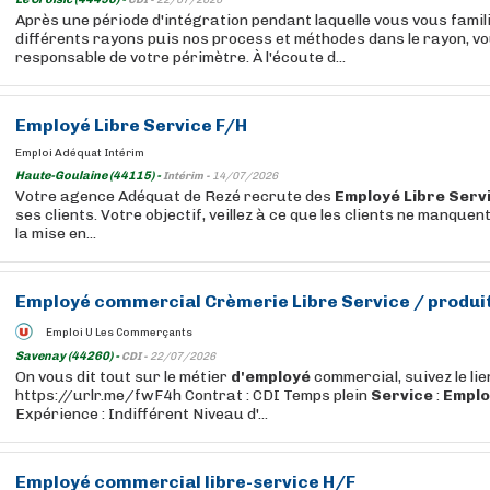
CDI -
22/07/2026
Après une période d'intégration pendant laquelle vous vous famil
différents rayons puis nos process et méthodes dans le rayon, v
responsable de votre périmètre. À l'écoute d...
Employé
Libre
Service
F/H
Emploi Adéquat Intérim
Haute-Goulaine (44115) -
Intérim -
14/07/2026
Votre agence Adéquat de Rezé recrute des
Employé
Libre
Serv
ses clients. Votre objectif, veillez à ce que les clients ne manquent
la mise en...
Employé
commercial Crèmerie
Libre
Service
/ produi
Emploi U Les Commerçants
Savenay (44260) -
CDI -
22/07/2026
On vous dit tout sur le métier
d'employé
commercial, suivez le lie
https://urlr.me/fwF4h Contrat : CDI Temps plein
Service
:
Emplo
Expérience : Indifférent Niveau d'...
Employé
commercial
libre
-
service
H/F