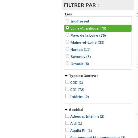
FILTRER PAR :
Lieu
Indifférent
Loire-Atlantique (70)
Pays de la Loire (75)
Maine-et-Loire (33)
Nantes (11)
Savenay (8)
Orvault (5)
La Chapelle-Basse-Mer (4)
Type de Contrat
Haute-Goulaine (3)
CDD (1)
La Chapelle-des-Marais (3)
CDI (72)
Paimbuf (3)
Intérim (2)
Thouaré-sur-Loire (3)
Vertou (3)
Société
Gétigné (2)
Adéquat Intérim (2)
Aldi (1)
Aquila Rh (1)
Groupement Mousquetaires (3)