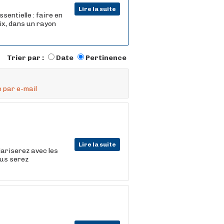
Lire la suite
sentielle : faire en
rix, dans un rayon
Trier par :
Date
Pertinence
 par e-mail
Lire la suite
iariserez avec les
ous serez