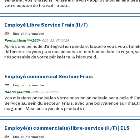
semaine . Vos Missions : -mise en rayon - approvisionnement des 
votre espace de travail - accu...
Employé Libre Service Frais (H/F)
Emploi Intermarché
Pontchâteau (44160) -
CDI -
22/07/2026
Après une période d'intégration pendant laquelle vous vous famil
différents rayons puis nos process et méthodes dans le rayon, v
responsable de votre périmètre. À l'écoute d...
Employé commercial Secteur Frais
Emploi Intermarché
Nantes (44000) -
CDI -
22/07/2026
Vos missions principales Votre mission principale sera celle d' Em
Service au sein du secteur Frais, avec une polyvalence sur d'aut
magasin : Mise en rayon des produits (...
Employé(e) commercial(e) libre-service (H/F) | ELS
Emploi Intermarché