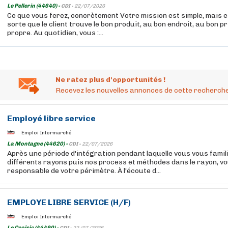
Le Pellerin (44640) -
CDI -
22/07/2026
Ce que vous ferez, concrètement Votre mission est simple, mais es
sorte que le client trouve le bon produit, au bon endroit, au bon p
propre. Au quotidien, vous :...
Ne ratez plus d'opportunités !
Recevez les nouvelles annonces de cette recherche
Employé
libre
service
Emploi Intermarché
La Montagne (44620) -
CDI -
22/07/2026
Après une période d'intégration pendant laquelle vous vous famil
différents rayons puis nos process et méthodes dans le rayon, v
responsable de votre périmètre. À l'écoute d...
EMPLOYE
LIBRE
SERVICE
(H/F)
Emploi Intermarché
Le Croisic (44490) -