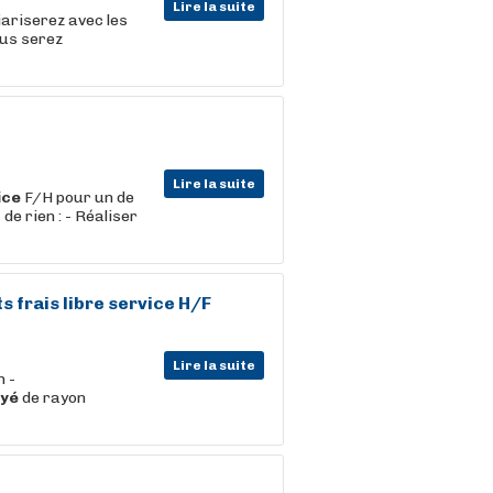
Lire la suite
iariserez avec les
ous serez
Lire la suite
ice
F/H pour un de
 de rien : - Réaliser
ts frais
libre
service
H/F
Lire la suite
n -
yé
de rayon