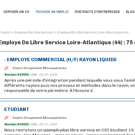
DEPOSER UN CV
TROUVER UN EMPLOI
PORTRAITS D'ENTREPRISES
BLOG
>
>
Emploi
Employe De Libre Service
Employe De Libre Service Loire-Atlantique (44)
Employe De Libre Service Loire-Atlantique (44) : 75
- EMPLOYE COMMERCIAL (H/F) RAYON LIQUIDE
Emploi Groupement Mousquetaires
Nantes (44000) -
CDI -
22/07/2026
Après une période d'intégration pendant laquelle vous vous famil
différents rayons puis nos process et méthodes dans le rayon, v
responsable de votre périmètre. À l'écoute d...
ETUDIANT
Emploi Groupement Mousquetaires
Nantes (44000) -
CDI -
29/07/2026
Nous recrutons un (e)employé(e) libre service en CDI étudiant 15