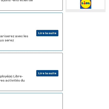
rayons -entretien de
Lire la suite
iariserez avec les
ous serez
Lire la suite
ployé(e) Libre-
res activités du