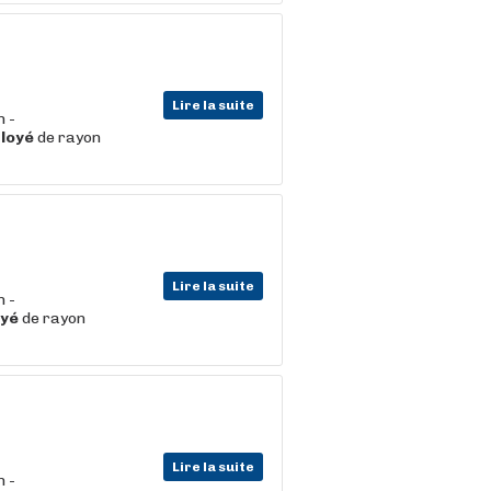
Lire la suite
n -
loyé
de rayon
Lire la suite
n -
yé
de rayon
Lire la suite
n -