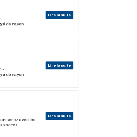
Lire la suite
n -
yé
de rayon
Lire la suite
n -
yé
de rayon
Lire la suite
iariserez avec les
ous serez