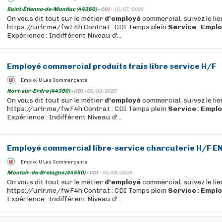
Saint-Étienne-de-Montluc (44360) -
CDI -
10/07/2026
On vous dit tout sur le métier
d'employé
commercial, suivez le lie
https://urlr.me/fwF4h Contrat : CDI Temps plein
Service
:
Emplo
Expérience : Indifférent Niveau d'...
Employé
commercial produits frais
libre
service
H/F
Emploi U Les Commerçants
Nort-sur-Erdre (44390) -
CDI -
05/08/2026
On vous dit tout sur le métier
d'employé
commercial, suivez le lie
https://urlr.me/fwF4h Contrat : CDI Temps plein
Service
:
Emplo
Expérience : Indifférent Niveau d'...
Employé
commercial
libre
-
service
charcuterie H/F EN
Emploi U Les Commerçants
Montoir-de-Bretagne (44550) -
CDI -
04/08/2026
On vous dit tout sur le métier
d'employé
commercial, suivez le lie
https://urlr.me/fwF4h Contrat : CDI Temps plein
Service
:
Emplo
Expérience : Indifférent Niveau d'...