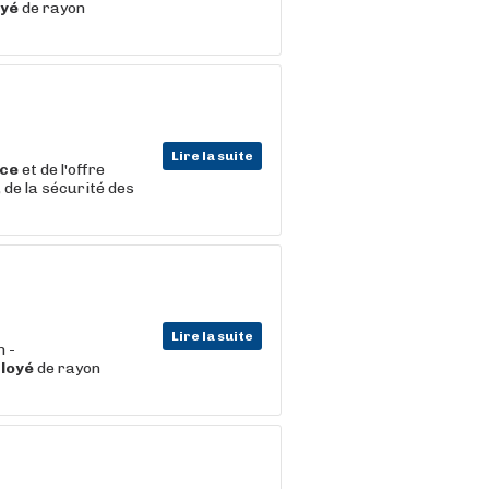
yé
de rayon
Lire la suite
ice
et de l'offre
 de la sécurité des
Lire la suite
n -
loyé
de rayon