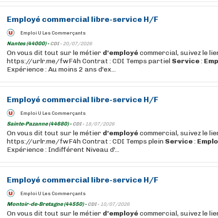
Employé
commercial
libre
-
service
H/F
Emploi U Les Commerçants
Nantes (44000) -
CDI -
20/07/2026
On vous dit tout sur le métier
d'employé
commercial, suivez le lie
https://urlr.me/fwF4h Contrat : CDI Temps partiel
Service
:
Emp
Expérience : Au moins 2 ans d'ex...
Employé
commercial
libre
-
service
H/F
Emploi U Les Commerçants
Sainte-Pazanne (44680) -
CDI -
18/07/2026
On vous dit tout sur le métier
d'employé
commercial, suivez le lie
https://urlr.me/fwF4h Contrat : CDI Temps plein
Service
:
Emplo
Expérience : Indifférent Niveau d'...
Employé
commercial
libre
-
service
H/F
Emploi U Les Commerçants
Montoir-de-Bretagne (44550) -
CDI -
10/07/2026
On vous dit tout sur le métier
d'employé
commercial, suivez le lie