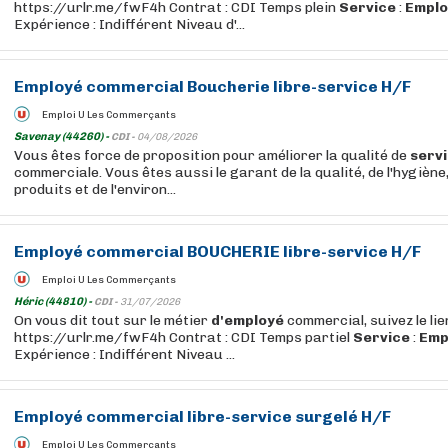
https://urlr.me/fwF4h Contrat : CDI Temps plein
Service
:
Emplo
Expérience : Indifférent Niveau d'...
Employé
commercial Boucherie
libre
-
service
H/F
Emploi U Les Commerçants
Savenay (44260) -
CDI -
04/08/2026
Vous êtes force de proposition pour améliorer la qualité de
serv
commerciale. Vous êtes aussi le garant de la qualité, de l'hygiène,
produits et de l'environ...
Employé
commercial BOUCHERIE
libre
-
service
H/F
Emploi U Les Commerçants
Héric (44810) -
CDI -
31/07/2026
On vous dit tout sur le métier
d'employé
commercial, suivez le lie
https://urlr.me/fwF4h Contrat : CDI Temps partiel
Service
:
Emp
Expérience : Indifférent Niveau ...
Employé
commercial
libre
-
service
surgelé H/F
Emploi U Les Commerçants