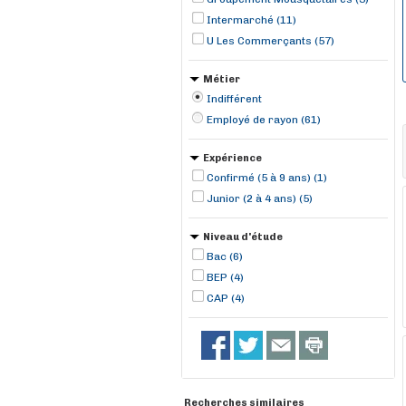
Intermarché (11)
U Les Commerçants (57)
Métier
Indifférent
Employé de rayon (61)
Expérience
Confirmé (5 à 9 ans) (1)
Junior (2 à 4 ans) (5)
Niveau d'étude
Bac (6)
BEP (4)
CAP (4)
Recherches similaires