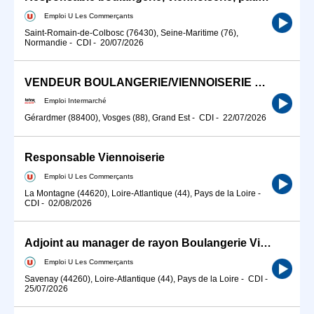
Emploi U Les Commerçants
Saint-Romain-de-Colbosc (76430), Seine-Maritime (76),
Normandie
-
CDI
-
20/07/2026
VENDEUR BOULANGERIE/VIENNOISERIE SNACKING (H/F)
Emploi Intermarché
Gérardmer (88400), Vosges (88), Grand Est
-
CDI
-
22/07/2026
Responsable Viennoiserie
Emploi U Les Commerçants
La Montagne (44620), Loire-Atlantique (44), Pays de la Loire
-
CDI
-
02/08/2026
Adjoint au manager de rayon Boulangerie Viennoiserie H/F
Emploi U Les Commerçants
Savenay (44260), Loire-Atlantique (44), Pays de la Loire
-
CDI
-
25/07/2026