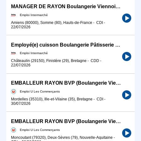
MANAGER DE RAYON Boulangerie Viennoiserie Patisserie (H/F)
Emploi Intermarché
Amiens (80000), Somme (80), Hauts-de-France
-
CDI
-
22/07/2026
Employé(e) cuisson Boulangerie Pâtisserie Viennoiserie (H/F)
Emploi Intermarché
Châteaulin (29150), Finistère (29), Bretagne
-
CDD
-
22/07/2026
EMBALLEUR RAYON BVP (Boulangerie Viennoiserie Patisserie) H/F
Emploi U Les Commerçants
Mordelles (35310), Ille-et-Vilaine (35), Bretagne
-
CDI
-
30/07/2026
EMBALLEUR RAYON BVP (Boulangerie Viennoiserie Patisserie) H/F
Emploi U Les Commerçants
Moncoutant (79320), Deux-Sèvres (79), Nouvelle-Aquitaine
-