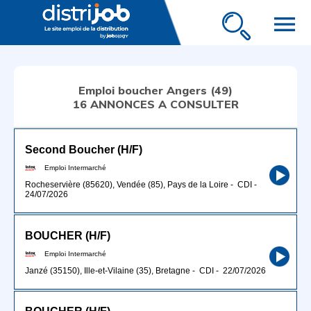
menu
Emploi boucher Angers (49)
16 ANNONCES A CONSULTER
Second Boucher (H/F)
Emploi Intermarché
Rocheservière (85620), Vendée (85), Pays de la Loire
-
CDI
-
24/07/2026
BOUCHER (H/F)
Emploi Intermarché
Janzé (35150), Ille-et-Vilaine (35), Bretagne
-
CDI
-
22/07/2026