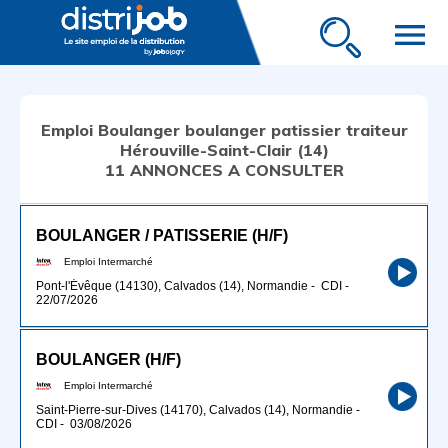
menu
Emploi Boulanger boulanger patissier traiteur
Hérouville-Saint-Clair (14)
11 ANNONCES A CONSULTER
BOULANGER / PATISSERIE (H/F)
Emploi Intermarché
Pont-l'Évêque (14130), Calvados (14), Normandie
-
CDI
-
22/07/2026
BOULANGER (H/F)
Emploi Intermarché
Saint-Pierre-sur-Dives (14170), Calvados (14), Normandie
-
CDI
-
03/08/2026