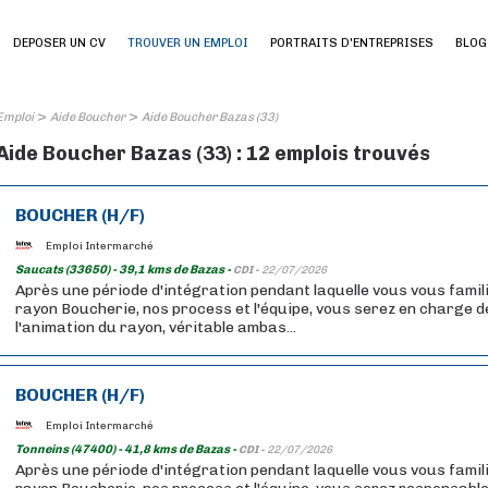
DEPOSER UN CV
TROUVER UN EMPLOI
PORTRAITS D'ENTREPRISES
BLOG
>
>
Emploi
Aide Boucher
Aide Boucher Bazas (33)
Aide Boucher Bazas (33) : 12 emplois trouvés
BOUCHER (H/F)
Emploi Intermarché
Saucats (33650) - 39,1 kms de Bazas -
CDI -
22/07/2026
Après une période d'intégration pendant laquelle vous vous famil
rayon Boucherie, nos process et l'équipe, vous serez en charge de
l'animation du rayon, véritable ambas...
BOUCHER (H/F)
Emploi Intermarché
Tonneins (47400) - 41,8 kms de Bazas -
CDI -
22/07/2026
Après une période d'intégration pendant laquelle vous vous famil