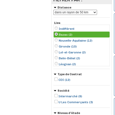
Distance
Lieu
Indifférent
Bazas (2)
Nouvelle-Aquitaine (12)
Gironde (10)
Lot-et-Garonne (2)
Belin-Béliet (2)
Léognan (2)
Saucats (2)
Type de Contrat
Béguey (1)
CDI (12)
Langon (1)
Marmande (1)
Société
Tonneins (1)
Intermarché (9)
U Les Commerçants (3)
Niveau d'étude