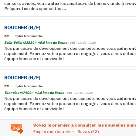
conseils avisés, vous
aidez
les amateurs de bonne viande à trouv
Préparation des spécialités
...
BOUCHER
(H/F)
Emploi Intermarché
Belin-Béliet (33830) - 45,9 kms de Bazas -
CDI -
22/07/2026
Nos parcours de développement des compétences vous
aideron
rapidement. Exercez votre passion et engagez-vous à nos côtés 
équipe humaine et conviviale ! ...
BOUCHER
(H/F)
Emploi Intermarché
Tonneins (47400) - 41,8 kms de Bazas -
CDI -
22/07/2026
Nos parcours de développement des compétences vous
aideron
rapidement. Exercez votre passion et engagez-vous à nos côtés 
équipe humaine et conviviale ! ...
Soyez le premier à consulter les nouvelles ann
Emploi aide boucher - Bazas (33)