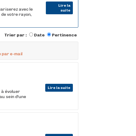
Lire la
iariserez avec le
suite
 de votre rayon,
Trier par :
Date
Pertinence
 par e-mail
Lire la suite
t
à évoluer
au sein d'une