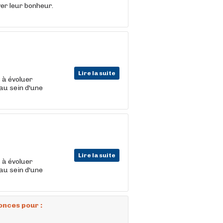
er leur bonheur.
Lire la suite
t
à évoluer
au sein d'une
Lire la suite
t
à évoluer
au sein d'une
onces pour :