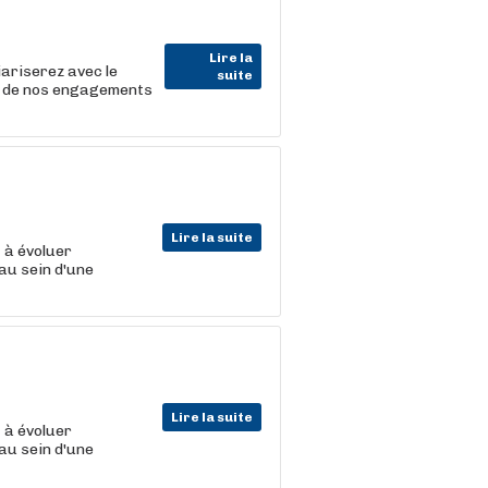
Lire la
iariserez avec le
suite
r de nos engagements
Lire la suite
t
à évoluer
au sein d'une
Lire la suite
t
à évoluer
au sein d'une