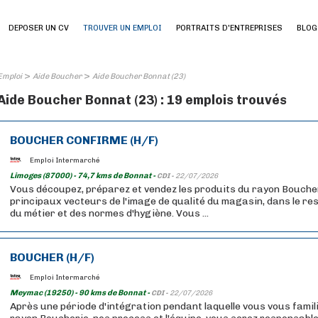
DEPOSER UN CV
TROUVER UN EMPLOI
PORTRAITS D'ENTREPRISES
BLOG
>
>
Emploi
Aide Boucher
Aide Boucher Bonnat (23)
Aide Boucher Bonnat (23) : 19 emplois trouvés
BOUCHER CONFIRME (H/F)
Emploi Intermarché
Limoges (87000) - 74,7 kms de Bonnat -
CDI -
22/07/2026
Vous découpez, préparez et vendez les produits du rayon Boucher
principaux vecteurs de l'image de qualité du magasin, dans le res
du métier et des normes d'hygiène. Vous ...
BOUCHER (H/F)
Emploi Intermarché
Meymac (19250) - 90 kms de Bonnat -
CDI -
22/07/2026
Après une période d'intégration pendant laquelle vous vous famil