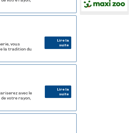
 de votre rayon,
Lire la
erie, vous
suite
e la tradition du
Lire la
iariserez avec le
suite
 de votre rayon,