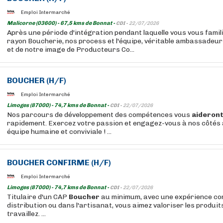
Emploi Intermarché
Malicorne (03600) - 67,5 kms de Bonnat -
CDI -
22/07/2026
Après une période d'intégration pendant laquelle vous vous famil
rayon Boucherie, nos process et l'équipe, véritable ambassadeu
et de notre image de Producteurs Co...
BOUCHER
(H/F)
Emploi Intermarché
Limoges (87000) - 74,7 kms de Bonnat -
CDI -
22/07/2026
Nos parcours de développement des compétences vous
aideron
rapidement. Exercez votre passion et engagez-vous à nos côtés 
équipe humaine et conviviale ! ...
BOUCHER
CONFIRME (H/F)
Emploi Intermarché
Limoges (87000) - 74,7 kms de Bonnat -
CDI -
22/07/2026
Titulaire d'un CAP
Boucher
au minimum, avec une expérience co
distribution ou dans l'artisanat, vous aimez valoriser les produi
travaillez. ...