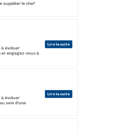
e suppléer le chef
Lire la suite
t
à évoluer
on et engagez-vous à
Lire la suite
t
à évoluer
au sein d'une