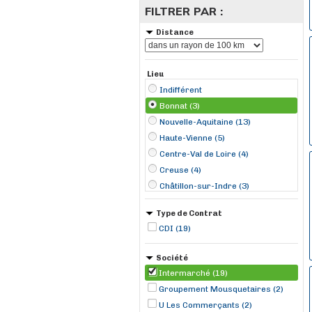
FILTRER PAR :
Distance
Lieu
Indifférent
Bonnat (3)
Nouvelle-Aquitaine (13)
Haute-Vienne (5)
Centre-Val de Loire (4)
Creuse (4)
Châtillon-sur-Indre (3)
Limoges (2)
Type de Contrat
Magnac-Bourg (2)
CDI (19)
Ainay-le-Château (1)
Aixe-sur-Vienne (1)
Société
Felletin (1)
Intermarché (19)
Malicorne (1)
Groupement Mousquetaires (2)
Mehun-sur-Yèvre (1)
U Les Commerçants (2)