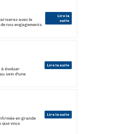
Lire la
iariserez avec le
suite
r de nos engagements
Lire la suite
t
à évoluer
au sein d'une
Lire la suite
nfirmée en grande
ts que vous