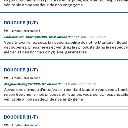
rayon Boucherie, nos process et l'équipe, vous serez responsable
véritable ambassadeur de nos engageme...
BOUCHER (H/F)
Emploi Intermarché
Châtillon-sur-Indre (36700) - 92,2 kms de Bonnat -
CDI -
22/07/2026
Vous travaillerez sous la responsabilité de notre Manager Bouch
découperez, préparerez et vendrez les produits dans le respect d
métier et des normes d'hygiène, gérerez les ...
BOUCHER (H/F)
Emploi Intermarché
Magnac-Bourg (87380) - 87 kms de Bonnat -
CDI -
22/07/2026
Après une période d'intégration pendant laquelle vous vous famil
rayon Boucherie, nos process et l'équipe, vous serez responsable
véritable ambassadeur de nos engageme...
BOUCHER (H/F)
Emploi Intermarché