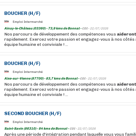
BOUCHER
(H/F)
Emploi Intermarché
Ainay-le-Château (03360) - 73,9 kms de Bonnat -
CDI -
22/07/2026
Nos parcours de développement des compétences vous
aideron
rapidement. Exercez votre passion et engagez-vous à nos côtés 
équipe humaine et conviviale ! ...
BOUCHER
(H/F)
Emploi Intermarché
Aixe-sur-Vienne (87700) - 83,7 kms de Bonnat -
CDI -
22/07/2026
Nos parcours de développement des compétences vous
aideron
rapidement. Exercez votre passion et engagez-vous à nos côtés 
équipe humaine et conviviale ! ...
SECOND
BOUCHER
(H/F)
Emploi Intermarché
Saint-Savin (86310) - 84 kms de Bonnat -
CDI -
22/07/2026
Après une période d'intégration pendant laquelle vous vous famil