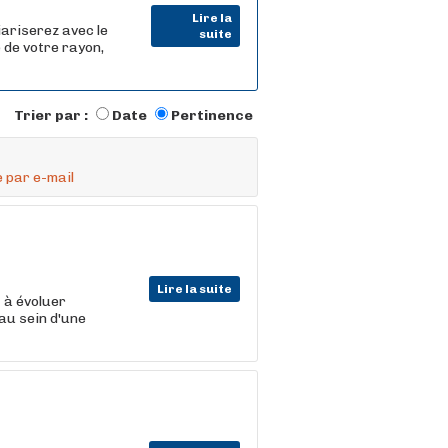
Lire la
iariserez avec le
suite
 de votre rayon,
Trier par :
Date
Pertinence
 par e-mail
Lire la suite
t
à évoluer
au sein d'une