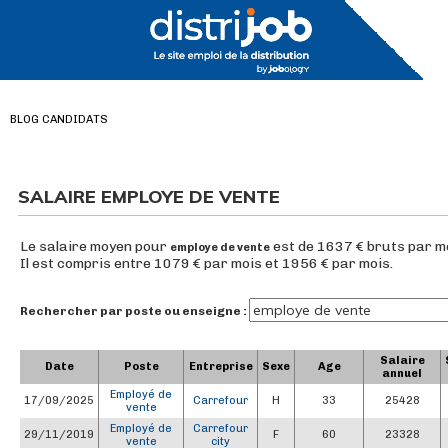
BLOG CANDIDATS
SALAIRE EMPLOYE DE VENTE
Le salaire moyen pour
est de 1637 € bruts par m
employe de vente
Il est compris entre 1079 € par mois et 1956 € par mois.
Rechercher par poste ou enseigne :
Salaire
Date
Poste
Entreprise
Sexe
Age
annuel
Employé de
17/09/2025
Carrefour
H
33
25428
vente
Employé de
Carrefour
29/11/2019
F
60
23328
vente
city