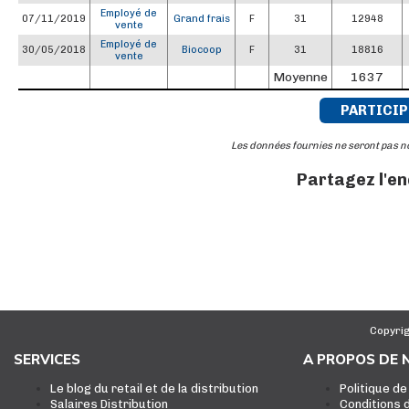
Employé de
07/11/2019
Grand frais
F
31
12948
vente
Employé de
30/05/2018
Biocoop
F
31
18816
vente
Moyenne
1637
PARTICIP
Les données fournies ne seront pas 
Partagez l'e
Copyrig
SERVICES
A PROPOS DE 
Le blog du retail et de la distribution
Politique de
Salaires Distribution
Conditions d