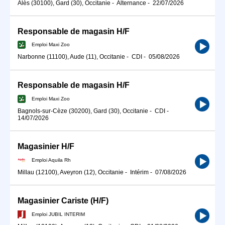
Alès (30100), Gard (30), Occitanie
-
Alternance
-
22/07/2026
Responsable de magasin H/F
Emploi Maxi Zoo
Narbonne (11100), Aude (11), Occitanie
-
CDI
-
05/08/2026
Responsable de magasin H/F
Emploi Maxi Zoo
Bagnols-sur-Cèze (30200), Gard (30), Occitanie
-
CDI
-
14/07/2026
Magasinier H/F
Emploi Aquila Rh
Millau (12100), Aveyron (12), Occitanie
-
Intérim
-
07/08/2026
Magasinier Cariste (H/F)
Emploi JUBIL INTERIM