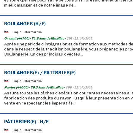
et son expertise pour faire de vous un Professionnel et un véri
mieux manger et de notre image de...
BOULANGER (H/F)
Emploi Intermarché
Orvault (44700) - 71,8 kms de Muzillac -
CDI -
22/07/2026
Après une période d'intégration et de formation aux méthodes de
dans le respect de la tradition boulangère, vous préparez les pr
Boulangerie, un des principaux vecteu...
BOULANGER(E) / PATISSIER(E)
Emploi Intermarché
Nantes (44000) - 79,3 kms de Muzillac -
CDD -
22/07/2026
Assure toutes les tâches d'exécution courantes nécessaires à l
fabrication des produits du rayon, jusqu'à leur présentation en v
vente en respectant les impératifs...
PÂTISSIER(E) - H/F
Emploi Intermarché