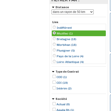
Distance
Lieu
Indifférent
Muzillac (1)
Bretagne (18)
Morbihan (16)
Pluvigner (5)
Pays de la Loire (4)
Loire-Atlantique (4)
Arradon (3)
Type de Contrat
Carentoir (2)
CDD (1)
Savenay (2)
CDI (19)
Guéméné-Penfao (1)
Intérim (2)
Malansac (1)
Montoir-de-Bretagne (1)
Société
Ploërmel (1)
Actual (8)
Redon (1)
Aquila Rh (1)