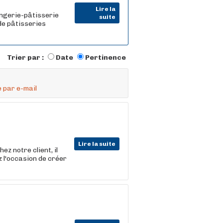
Lire la
angerie-pâtisserie
suite
de pâtisseries
Trier par :
Date
Pertinence
 par e-mail
Lire la suite
ez notre client, il
z l'occasion de créer