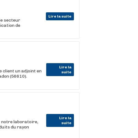
Lire la suite
 le secteur
ication de
Lire la
 client un adjoint en
suite
adon (56610).
Lire la
 notre laboratoire,
suite
oduits du rayon