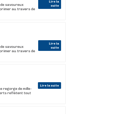
Lire la
à de savoureux
suite
xprimer au travers de
Lire la
à de savoureux
suite
xprimer au travers de
Lire la suite
e regorge de mille-
erts reflètent tout