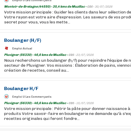
Emploi U Les Commerçants
Montoir-de-Bretagne (44550) - 35,4 kms de Muzillac -
CDI -
30/07/2026
Votre mission principale : Guider les clients dans leur sélection 
Votre rayon est votre aire d'expression. Les saveurs de vos prod
secret pour vous, vous les mette...
Boulanger (H/F)
Emploi Actual
Pluvigner (56330) - 46,6 kms de Muzillac -
CDI -
23/07/2026
Nous recherchons un boulanger (h/f) pour rejoindre l'équipe de no
secteur de Pluvigner. Vos missions : Élaboration de pains, vienno
création de recettes, conseil au...
Boulanger H/F
Emploi U Les Commerçants
Pluvigner (56330) - 46,6 kms de Muzillac -
CDI -
15/07/2026
Votre mission principale : Pétrir la pâte pour donner naissance 
produits Votre savoir-faire en boulangerie ne demande qu'à s'e
recettes originales qui feront fondre...