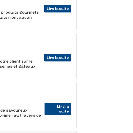
Lire la suite
de produits gourmets
uits n'ont aucun
Lire la suite
tre client sur le
iseries et gâteaux,
Lire la
à de savoureux
suite
xprimer au travers de