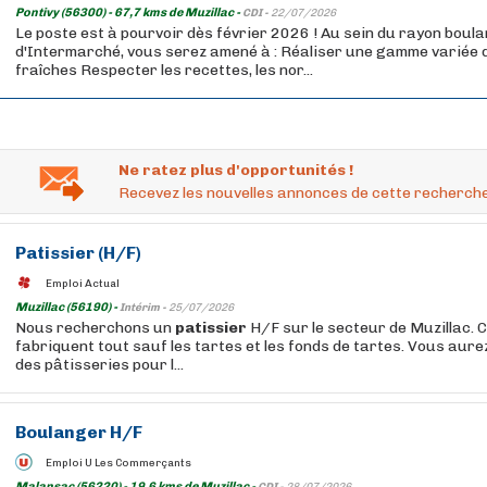
Pontivy (56300) - 67,7 kms de Muzillac -
CDI -
22/07/2026
Le poste est à pourvoir dès février 2026 ! Au sein du rayon boul
d'Intermarché, vous serez amené à : Réaliser une gamme variée 
fraîches Respecter les recettes, les nor...
Ne ratez plus d'opportunités !
Recevez les nouvelles annonces de cette recherche
Patissier
(H/F)
Emploi Actual
Muzillac (56190) -
Intérim -
25/07/2026
Nous recherchons un
patissier
H/F sur le secteur de Muzillac. Ch
fabriquent tout sauf les tartes et les fonds de tartes. Vous aure
des pâtisseries pour l...
Boulanger H/F
Emploi U Les Commerçants
Malansac (56220) - 19,6 kms de Muzillac -