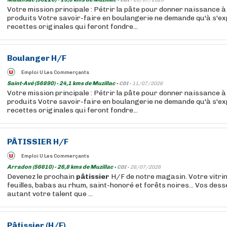
CDI -
28/07/2026
Votre mission principale : Pétrir la pâte pour donner naissance 
produits Votre savoir-faire en boulangerie ne demande qu'à s'e
recettes originales qui feront fondre...
Boulanger H/F
Emploi U Les Commerçants
Saint-Avé (56890) - 24,1 kms de Muzillac -
CDI -
11/07/2026
Votre mission principale : Pétrir la pâte pour donner naissance 
produits Votre savoir-faire en boulangerie ne demande qu'à s'e
recettes originales qui feront fondre...
PÂTISSIER
H/F
Emploi U Les Commerçants
Arradon (56610) - 26,8 kms de Muzillac -
CDI -
26/07/2026
Devenez le prochain
pâtissier
H/F de notre magasin. Votre vitrin
feuilles, babas au rhum, saint-honoré et forêts noires... Vos dess
autant votre talent que ...
Pâtissier
(H/F)