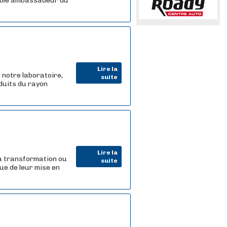
table ambassadeur du
Lire la
 notre laboratoire,
suite
oduits du rayon
Lire la
a transformation ou
suite
ue de leur mise en