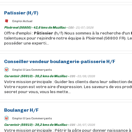
Patissier
(H/F)
Emploi Actual
Ploërmel (56800) - 42,6 kms de Muzillac -
CDI -
23/07/2026
Offre d'emploi :
Pâtissier
(h/f) Nous sommes à la recherche d'un
talentueux pour rejoindre notre équipe à Ploërmel (56800 FR). Le
posséder une experti...
Conseiller vendeur boulangerie-patisserie H/F
Emploi U Les Commerçants
Carentoir (56910) - 39,2 kms de Muzillac -
CDI -
03/08/2026
Votre mission principale : Guider les clients dans leur sélection 
Votre rayon est votre aire d'expression. Les saveurs de vos prod
secret pour vous, vous les mette...
Boulanger H/F
Emploi U Les Commerçants
Carentoir (56910) - 39,2 kms de Muzillac -
CDI -
28/07/2026
Votre mission principale : Pétrir la pâte pour donner naissance 