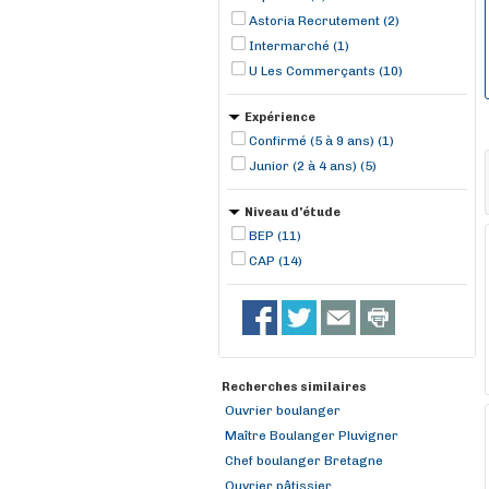
Astoria Recrutement (2)
Intermarché (1)
U Les Commerçants (10)
Expérience
Confirmé (5 à 9 ans) (1)
Junior (2 à 4 ans) (5)
Niveau d'étude
BEP (11)
CAP (14)
Recherches similaires
Ouvrier boulanger
Maître Boulanger Pluvigner
Chef boulanger Bretagne
Ouvrier pâtissier