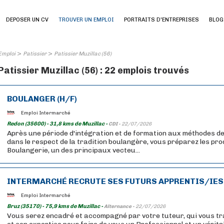
DEPOSER UN CV
TROUVER UN EMPLOI
PORTRAITS D'ENTREPRISES
BLOG
>
>
Emploi
Patissier
Patissier Muzillac (56)
Patissier Muzillac (56) : 22 emplois trouvés
BOULANGER (H/F)
Emploi Intermarché
Redon (35600) - 31,8 kms de Muzillac -
CDI -
22/07/2026
Après une période d'intégration et de formation aux méthodes de
dans le respect de la tradition boulangère, vous préparez les pr
Boulangerie, un des principaux vecteu...
INTERMARCHÉ RECRUTE SES FUTURS APPRENTIS/IES
Emploi Intermarché
Bruz (35170) - 75,9 kms de Muzillac -
Alternance -
22/07/2026
Vous serez encadré et accompagné par votre tuteur, qui vous t