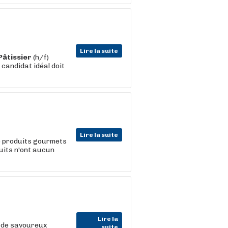
Lire la suite
Pâtissier
(h/f)
 candidat idéal doit
Lire la suite
de produits gourmets
uits n'ont aucun
Lire la
à de savoureux
suite