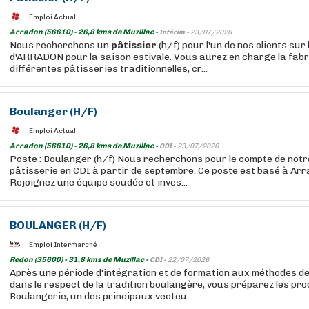
Emploi Actual
Arradon (56610) - 26,8 kms de Muzillac -
Intérim -
23/07/2026
Nous recherchons un
pâtissier
(h/f) pour l'un de nos clients sur
d'ARRADON pour la saison estivale. Vous aurez en charge la fabr
différentes pâtisseries traditionnelles, cr...
Boulanger (H/F)
Emploi Actual
Arradon (56610) - 26,8 kms de Muzillac -
CDI -
23/07/2026
Poste : Boulanger (h/f) Nous recherchons pour le compte de notre
pâtisserie en CDI à partir de septembre. Ce poste est basé à Arr
Rejoignez une équipe soudée et inves...
BOULANGER (H/F)
Emploi Intermarché
Redon (35600) - 31,8 kms de Muzillac -
CDI -
22/07/2026
Après une période d'intégration et de formation aux méthodes de
dans le respect de la tradition boulangère, vous préparez les pr
Boulangerie, un des principaux vecteu...