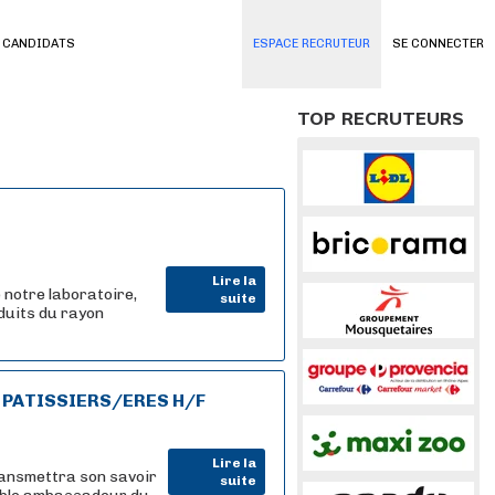
 CANDIDATS
ESPACE RECRUTEUR
SE CONNECTER
TOP RECRUTEURS
Lire la
 notre laboratoire,
suite
oduits du rayon
 PATISSIERS/ERES H/F
Lire la
ransmettra son savoir
suite