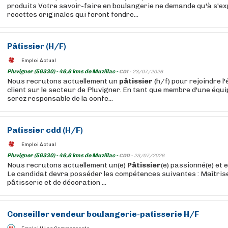
produits Votre savoir-faire en boulangerie ne demande qu'à s'e
recettes originales qui feront fondre...
Pâtissier
(H/F)
Emploi Actual
Pluvigner (56330) - 46,6 kms de Muzillac -
CDI -
23/07/2026
Nous recrutons actuellement un
pâtissier
(h/f) pour rejoindre l
client sur le secteur de Pluvigner. En tant que membre d'une équ
serez responsable de la confe...
Patissier
cdd (H/F)
Emploi Actual
Pluvigner (56330) - 46,6 kms de Muzillac -
CDD -
23/07/2026
Nous recrutons actuellement un(e)
Pâtissier
(e) passionné(e) et 
Le candidat devra posséder les compétences suivantes : Maîtris
pâtisserie et de décoration ...
Conseiller vendeur boulangerie-patisserie H/F