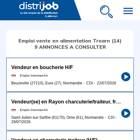
menu
Emploi vente en alimentation Troarn (14)
9 ANNONCES A CONSULTER
Vendeur en boucherie H/F
Emploi Intermarché
Beuzeville (27210), Eure (27), Normandie
-
CDI
-
22/07/2026
Vendeur(se) en Rayon charcuterie/traiteur, fromage et boulangerie Traditionnel
Emploi Intermarché
Saint-Julien-sur-Sarthe (61170), Orne (61), Normandie
-
CDI
-
29/07/2026