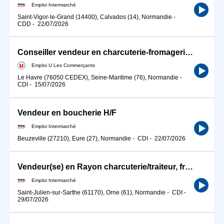
Emploi Intermarché
Saint-Vigor-le-Grand (14400), Calvados (14), Normandie
-
CDD
-
22/07/2026
Conseiller vendeur en charcuterie-fromagerie H/F
Emploi U Les Commerçants
Le Havre (76050 CEDEX), Seine-Maritime (76), Normandie
-
CDI
-
15/07/2026
Vendeur en boucherie H/F
Emploi Intermarché
Beuzeville (27210), Eure (27), Normandie
-
CDI
-
22/07/2026
Vendeur(se) en Rayon charcuterie/traiteur, fromage et boulangerie Traditionnel
Emploi Intermarché
Saint-Julien-sur-Sarthe (61170), Orne (61), Normandie
-
CDI
-
29/07/2026