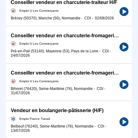
Conseiller vendeur en charcuterie-traiteur H/F
Emploi U Les Commerçants
Brécey (50370), Manche (50), Normandie
-
CDI
-
02/08/2026
Conseiller vendeur en charcuterie-fromagerie H/F (CDI à 36h75)
Emploi U Les Commerçants
Pré-en-Pail (53140), Mayenne (53), Pays de la Loire
-
CDI
-
24/07/2026
Conseiller vendeur en charcuterie-fromagerie H/F
Emploi U Les Commerçants
Bihorel (76420), Seine-Maritime (76), Normandie
-
CDI
-
31/07/2026
Vendeur en boulangerie-pâtisserie (H/F)
Emploi France Travail
Belbeuf (76240), Seine-Maritime (76), Normandie
-
CDI
-
13/07/2026