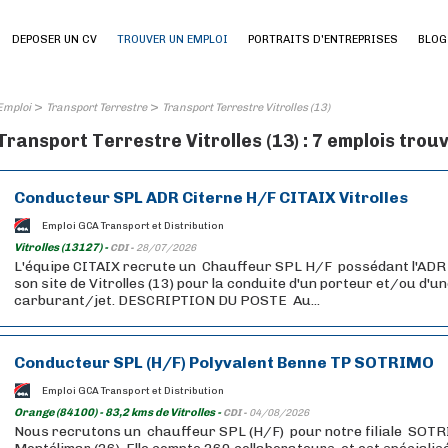
DEPOSER UN CV
TROUVER UN EMPLOI
PORTRAITS D'ENTREPRISES
BLOG
>
>
Emploi
Transport Terrestre
Transport Terrestre Vitrolles (13)
Transport Terrestre Vitrolles (13) : 7 emplois trou
Conducteur SPL ADR Citerne H/F CITAIX Vitrolles
Emploi GCA Transport et Distribution
Vitrolles (13127) -
CDI -
28/07/2026
L'équipe CITAIX recrute un Chauffeur SPL H/F possédant l'ADR 
son site de Vitrolles (13) pour la conduite d'un porteur et/ou d'u
carburant/jet. DESCRIPTION DU POSTE Au...
Conducteur SPL (H/F) Polyvalent Benne TP SOTRIMO
Emploi GCA Transport et Distribution
Orange (84100) - 83,2 kms de Vitrolles -
CDI -
04/08/2026
Nous recrutons un chauffeur SPL (H/F) pour notre filiale SOT