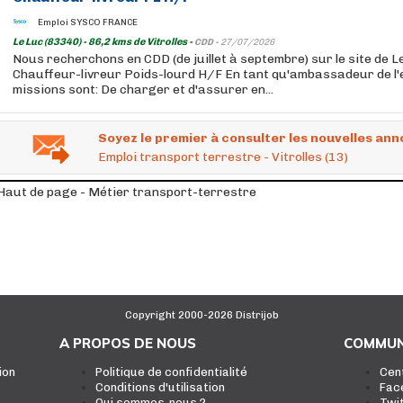
Emploi SYSCO FRANCE
Le Luc (83340) - 86,2 kms de Vitrolles -
CDD -
27/07/2026
Nous recherchons en CDD (de juillet à septembre) sur le site de Le
Chauffeur-livreur Poids-lourd H/F En tant qu'ambassadeur de l'
missions sont: De charger et d'assurer en...
Soyez le premier à consulter les nouvelles ann
Emploi transport terrestre - Vitrolles (13)
Haut de page - Métier transport-terrestre
Copyright 2000-2026 Distrijob
A PROPOS DE NOUS
COMMUN
ion
Politique de confidentialité
Cen
Conditions d'utilisation
Fac
Qui sommes-nous ?
Twi