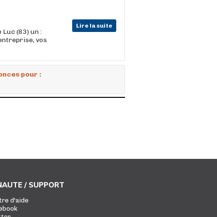
Lire la suite
 Luc (83) un :
entreprise, vos
onces pour :
AUTE / SUPPORT
tre d'aide
ebook
tter