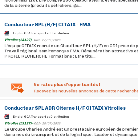
Montélimar (26). Elle compte 260 collaborateurs, et est spécialis
de la citerne (produits pétroliers, ga...
Conducteur SPL (H/F) CITAIX - FMA
Emploi GCA Transport et Distribution
Vitrolles (13127) -
CDI -
27/07/2026
L'équipeCITAIX recrute un Chauffeur SPL (H/F) en CDI prise de p
Travail régional semiremorque FMA. Rémunération attractive e
PROFIL RECHERCHE Formations : Etre titu...
Ne ratez plus d'opportunités !
Recevez les nouvelles annonces de cette recherche
Conducteur SPL ADR Citerne H/F CITAIX Vitrolles
Emploi GCA Transport et Distribution
Vitrolles (13127) -
CDI -
28/07/2026
Le Groupe Charles André est un prestataire européen de premier
domaines du
transport
et de la logistique . Leader et dynamique