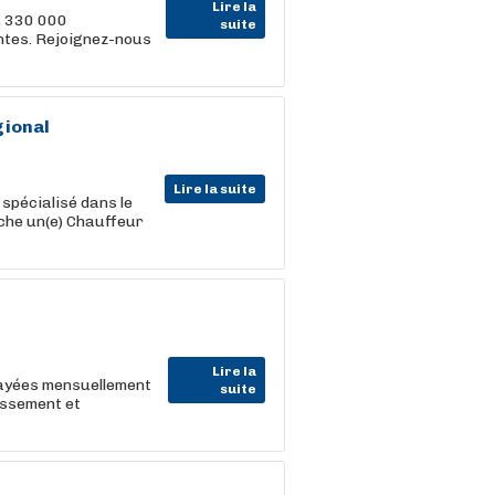
Lire la
, 330 000
suite
entes. Rejoignez-nous
gional
Lire la suite
 spécialisé dans le
che un(e) Chauffeur
Lire la
ayées mensuellement
suite
essement et