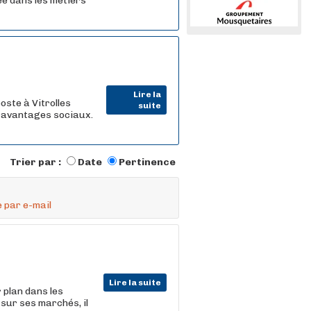
ée dans les métiers
Lire la
oste à Vitrolles
suite
tavantages sociaux.
Trier par :
Date
Pertinence
 par e-mail
Lire la suite
 plan dans les
 sur ses marchés, il