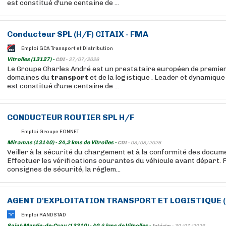
est constitué d'une centaine de ...
Conducteur SPL (H/F) CITAIX - FMA
Emploi GCA Transport et Distribution
Vitrolles (13127) -
CDI -
27/07/2026
Le Groupe Charles André est un prestataire européen de premier
domaines du
transport
et de la logistique . Leader et dynamique
est constitué d'une centaine de ...
CONDUCTEUR ROUTIER SPL H/F
Emploi Groupe EONNET
Miramas (13140) - 24,2 kms de Vitrolles -
CDI -
03/08/2026
Veiller à la sécurité du chargement et à la conformité des docu
Effectuer les vérifications courantes du véhicule avant départ. 
consignes de sécurité, la réglem...
AGENT D'EXPLOITATION
TRANSPORT
ET LOGISTIQUE (
Emploi RANDSTAD
Saint-Martin-de-Crau (13310) - 40,4 kms de Vitrolles -