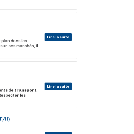
Lire la suite
 plan dans les
 sur ses marchés, il
Lire la suite
ments de
transport
.
Respecter les
F/H)