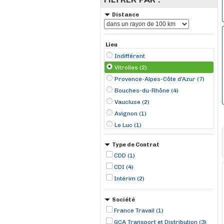
Distance
Lieu
Indifférent
Vitrolles (2)
Provence-Alpes-Côte d'Azur (7)
Bouches-du-Rhône (4)
Vaucluse (2)
Avignon (1)
Le Luc (1)
Miramas (1)
Type de Contrat
Orange (1)
CDD (1)
Saint-Martin-de-Crau (1)
CDI (4)
Intérim (2)
Société
France Travail (1)
GCA Transport et Distribution (3)