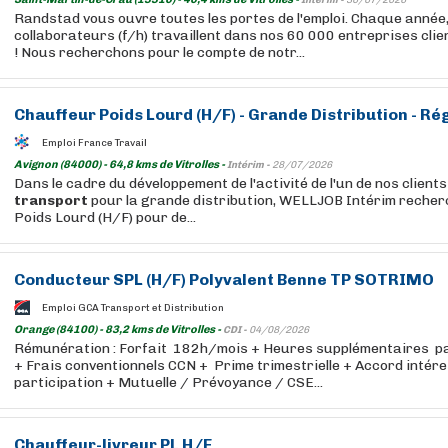
Intérim -
30/07/2026
Randstad vous ouvre toutes les portes de l'emploi. Chaque année
collaborateurs (f/h) travaillent dans nos 60 000 entreprises cli
! Nous recherchons pour le compte de notr...
Chauffeur Poids Lourd (H/F) - Grande Distribution - Ré
Emploi France Travail
Avignon (84000) - 64,8 kms de Vitrolles -
Intérim -
28/07/2026
Dans le cadre du développement de l'activité de l'un de nos clients
transport
pour la grande distribution, WELLJOB Intérim recher
Poids Lourd (H/F) pour de...
Conducteur SPL (H/F) Polyvalent Benne TP SOTRIMO
Emploi GCA Transport et Distribution
Orange (84100) - 83,2 kms de Vitrolles -
CDI -
04/08/2026
Rémunération : Forfait 182h/mois + Heures supplémentaires p
+ Frais conventionnels CCN + Prime trimestrielle + Accord intér
participation + Mutuelle / Prévoyance / CSE...
Chauffeur-livreur PL H/F