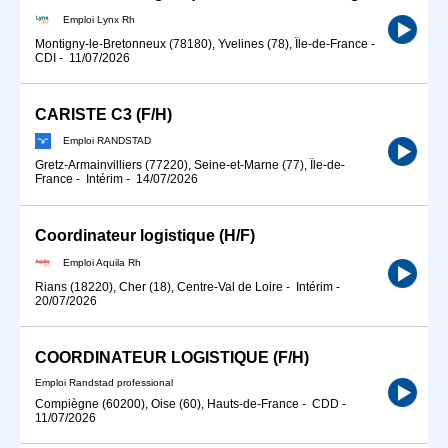
Emploi Lynx Rh
Montigny-le-Bretonneux (78180), Yvelines (78), Île-de-France
-
CDI
-
11/07/2026
CARISTE C3 (F/H)
Emploi RANDSTAD
Gretz-Armainvilliers (77220), Seine-et-Marne (77), Île-de-
France
-
Intérim
-
14/07/2026
Coordinateur logistique (H/F)
Emploi Aquila Rh
Rians (18220), Cher (18), Centre-Val de Loire
-
Intérim
-
20/07/2026
COORDINATEUR LOGISTIQUE (F/H)
Emploi Randstad professional
Compiègne (60200), Oise (60), Hauts-de-France
-
CDD
-
11/07/2026