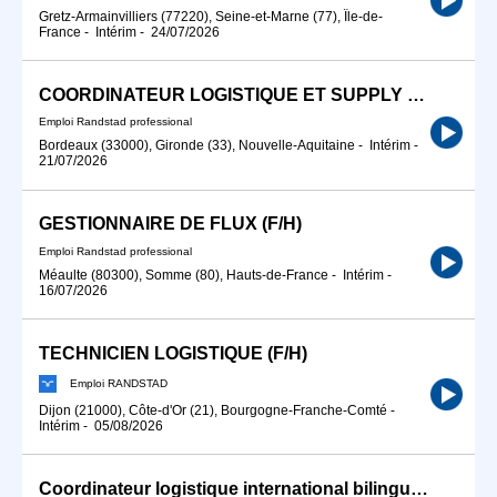
Gretz-Armainvilliers (77220), Seine-et-Marne (77), Île-de-
France
-
Intérim
-
24/07/2026
COORDINATEUR LOGISTIQUE ET SUPPLY CHAIN (F/H)
Emploi Randstad professional
Bordeaux (33000), Gironde (33), Nouvelle-Aquitaine
-
Intérim
-
21/07/2026
GESTIONNAIRE DE FLUX (F/H)
Emploi Randstad professional
Méaulte (80300), Somme (80), Hauts-de-France
-
Intérim
-
16/07/2026
TECHNICIEN LOGISTIQUE (F/H)
Emploi RANDSTAD
Dijon (21000), Côte-d'Or (21), Bourgogne-Franche-Comté
-
Intérim
-
05/08/2026
Coordinateur logistique international bilingue allemand H/F