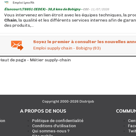
Emploi Lynx Rh
Élancourt (78851 CEDEX) - 38,8 kms de Bobigny -
CDI -
11/07/2026
Vous intervenez en lien étroit avec les équipes techniques, la pro
Chain
, la qualité et les différents services internes afin de garant
des produits,...
Soyez le premier à consulter les nouvelles ann
Emploi supply chain - Bobigny (93)
Haut de page - Métier supply-chain
Copyright 2000-2026 Distrijob
A PROPOS DE NOUS
COMMUN
ion
Politique de confidentialité
Cen
Conditions d'utilisation
Fac
Qui sommes-nous ?
Twi