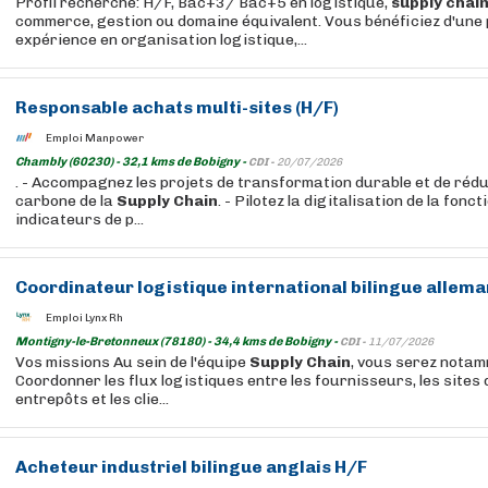
Profil recherché: H/F, Bac+3/ Bac+5 en logistique,
supply
chai
commerce, gestion ou domaine équivalent. Vous bénéficiez d'une
expérience en organisation logistique,...
Responsable achats multi-sites (H/F)
Emploi Manpower
Chambly (60230) - 32,1 kms de Bobigny -
CDI -
20/07/2026
. - Accompagnez les projets de transformation durable et de rédu
carbone de la
Supply
Chain
. - Pilotez la digitalisation de la fonc
indicateurs de p...
Coordinateur logistique international bilingue allem
Emploi Lynx Rh
Montigny-le-Bretonneux (78180) - 34,4 kms de Bobigny -
CDI -
11/07/2026
Vos missions Au sein de l'équipe
Supply
Chain
, vous serez notam
Coordonner les flux logistiques entre les fournisseurs, les sites 
entrepôts et les clie...
Acheteur industriel bilingue anglais H/F