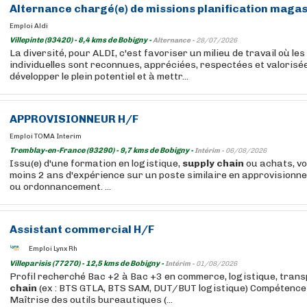
Alternance chargé(e) de missions planification magas
Emploi Aldi
Villepinte (93420) - 8,4 kms de Bobigny -
Alternance -
28/07/2026
La diversité, pour ALDI, c'est favoriser un milieu de travail où le
individuelles sont reconnues, appréciées, respectées et valorisé
développer le plein potentiel et à mettr...
APPROVISIONNEUR H/F
Emploi TOMA Interim
Tremblay-en-France (93290) - 9,7 kms de Bobigny -
Intérim -
06/08/2026
Issu(e) d'une formation en logistique,
supply
chain
ou achats, vo
moins 2 ans d'expérience sur un poste similaire en approvisionne
ou ordonnancement. ...
Assistant commercial H/F
Emploi Lynx Rh
Villeparisis (77270) - 12,5 kms de Bobigny -
Intérim -
01/08/2026
Profil recherché Bac +2 à Bac +3 en commerce, logistique, tran
chain
(ex : BTS GTLA, BTS SAM, DUT/BUT logistique) Compétence
Maîtrise des outils bureautiques (...