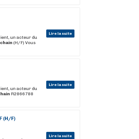
Lire la suite
ent, un acteur du
chain
(H/F) Vous
Lire la suite
ent, un acteur du
hain
R2866788
F (H/F)
Lire la suite