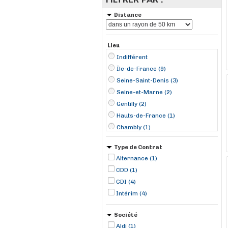
Distance
Lieu
Indifférent
Île-de-France (9)
Seine-Saint-Denis (3)
Seine-et-Marne (2)
Gentilly (2)
Hauts-de-France (1)
Chambly (1)
Montigny-le-Bretonneux (1)
Type de Contrat
Saint-Denis (1)
Alternance (1)
Tournan-en-Brie (1)
CDD (1)
Tremblay-en-France (1)
CDI (4)
Villeparisis (1)
Intérim (4)
Villepinte (1)
Élancourt (1)
Société
Aldi (1)