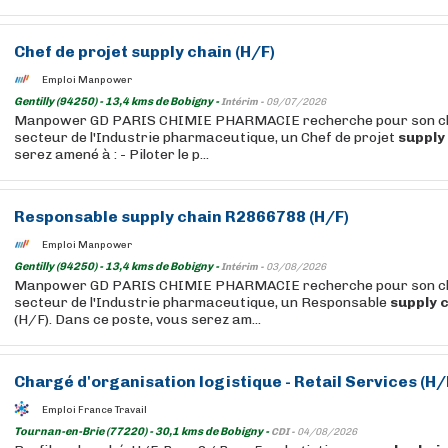
Chef de projet
supply
chain
(H/F)
Emploi Manpower
Gentilly (94250) - 13,4 kms de Bobigny -
Intérim -
09/07/2026
Manpower GD PARIS CHIMIE PHARMACIE recherche pour son cli
secteur de l'Industrie pharmaceutique, un Chef de projet
supply
serez amené à : - Piloter le p...
Responsable
supply
chain
R2866788 (H/F)
Emploi Manpower
Gentilly (94250) - 13,4 kms de Bobigny -
Intérim -
03/08/2026
Manpower GD PARIS CHIMIE PHARMACIE recherche pour son cli
secteur de l'Industrie pharmaceutique, un Responsable
supply
c
(H/F). Dans ce poste, vous serez am...
Chargé d'organisation logistique - Retail Services (H/
Emploi France Travail
Tournan-en-Brie (77220) - 30,1 kms de Bobigny -
CDI -
04/08/2026