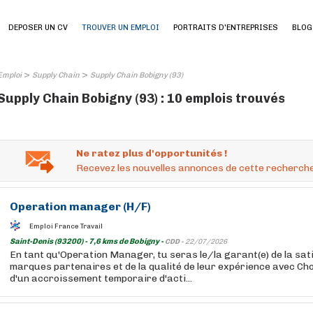
DEPOSER UN CV
TROUVER UN EMPLOI
PORTRAITS D'ENTREPRISES
BLOG
>
>
Emploi
Supply Chain
Supply Chain Bobigny (93)
Supply Chain Bobigny (93) : 10 emplois trouvés
Ne ratez plus d'opportunités !
Recevez les nouvelles annonces de cette recherche
Operation manager (H/F)
Emploi France Travail
Saint-Denis (93200) - 7,6 kms de Bobigny -
CDD -
22/07/2026
En tant qu'Operation Manager, tu seras le/la garant(e) de la sat
marques partenaires et de la qualité de leur expérience avec Ch
d'un accroissement temporaire d'acti...