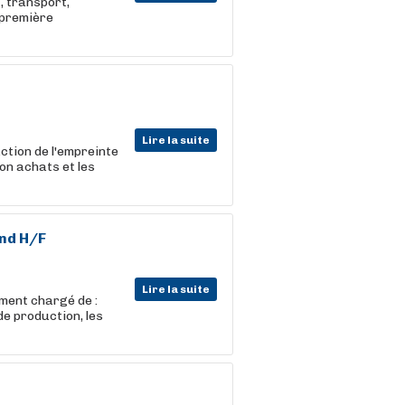
n
, transport,
 première
Lire la suite
ction de l'empreinte
tion achats et les
and H/F
Lire la suite
ment chargé de :
de production, les