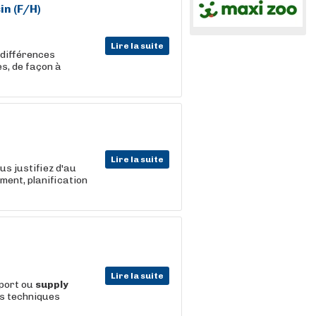
in (F/H)
Lire la suite
s différences
es, de façon à
Lire la suite
us justifiez d'au
ment, planification
Lire la suite
sport ou
supply
s techniques