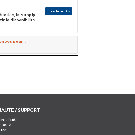
Lire la suite
duction, la
Supply
ir la disponibilité
onces pour :
AUTE / SUPPORT
tre d'aide
ebook
tter