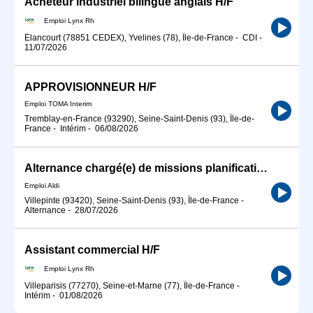
Acheteur industriel bilingue anglais H/F
Emploi Lynx Rh
Élancourt (78851 CEDEX), Yvelines (78), Île-de-France
-
CDI
-
11/07/2026
APPROVISIONNEUR H/F
Emploi TOMA Interim
Tremblay-en-France (93290), Seine-Saint-Denis (93), Île-de-
France
-
Intérim
-
06/08/2026
Alternance chargé(e) de missions planification magasin (F/H)
Emploi Aldi
Villepinte (93420), Seine-Saint-Denis (93), Île-de-France
-
Alternance
-
28/07/2026
Assistant commercial H/F
Emploi Lynx Rh
Villeparisis (77270), Seine-et-Marne (77), Île-de-France
-
Intérim
-
01/08/2026