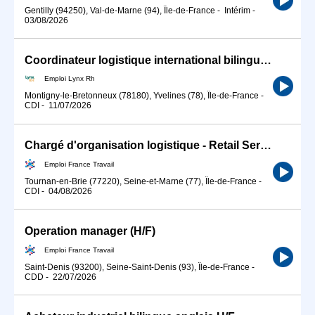
Gentilly (94250), Val-de-Marne (94), Île-de-France
-
Intérim
-
03/08/2026
Coordinateur logistique international bilingue allemand H/F
Emploi Lynx Rh
Montigny-le-Bretonneux (78180), Yvelines (78), Île-de-France
-
CDI
-
11/07/2026
Chargé d'organisation logistique - Retail Services (H/F (H/F)
Emploi France Travail
Tournan-en-Brie (77220), Seine-et-Marne (77), Île-de-France
-
CDI
-
04/08/2026
Operation manager (H/F)
Emploi France Travail
Saint-Denis (93200), Seine-Saint-Denis (93), Île-de-France
-
CDD
-
22/07/2026