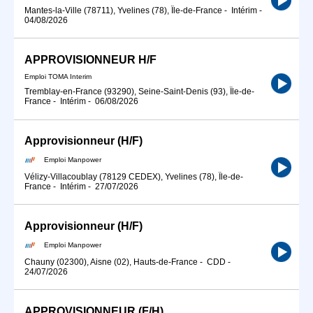
Mantes-la-Ville (78711), Yvelines (78), Île-de-France
-
Intérim
-
04/08/2026
APPROVISIONNEUR H/F
Emploi TOMA Interim
Tremblay-en-France (93290), Seine-Saint-Denis (93), Île-de-
France
-
Intérim
-
06/08/2026
Approvisionneur (H/F)
Emploi Manpower
Vélizy-Villacoublay (78129 CEDEX), Yvelines (78), Île-de-
France
-
Intérim
-
27/07/2026
Approvisionneur (H/F)
Emploi Manpower
Chauny (02300), Aisne (02), Hauts-de-France
-
CDD
-
24/07/2026
APPROVISIONNEUR (F/H)