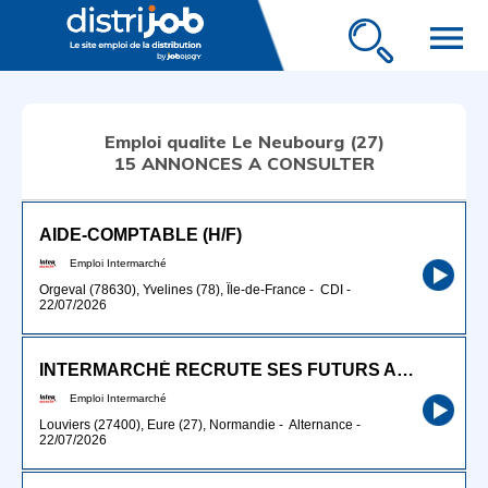
menu
Emploi qualite Le Neubourg (27)
15 ANNONCES A CONSULTER
AIDE-COMPTABLE (H/F)
Emploi Intermarché
Orgeval (78630), Yvelines (78), Île-de-France
-
CDI
-
22/07/2026
INTERMARCHÉ RECRUTE SES FUTURS APPRENTIS BP BOUCHERS H/F
Emploi Intermarché
Louviers (27400), Eure (27), Normandie
-
Alternance
-
22/07/2026