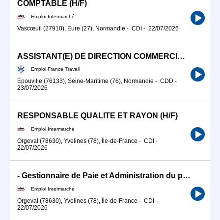
COMPTABLE (H/F)
Emploi Intermarché
Vascœuil (27910), Eure (27), Normandie
-
CDI
-
22/07/2026
ASSISTANT(E) DE DIRECTION COMMERCIALE (H/F)
Emploi France Travail
Épouville (76133), Seine-Maritime (76), Normandie
-
CDD
-
23/07/2026
RESPONSABLE QUALITE ET RAYON (H/F)
Emploi Intermarché
Orgeval (78630), Yvelines (78), Île-de-France
-
CDI
-
22/07/2026
- Gestionnaire de Paie et Administration du personnel
Emploi Intermarché
Orgeval (78630), Yvelines (78), Île-de-France
-
CDI
-
22/07/2026