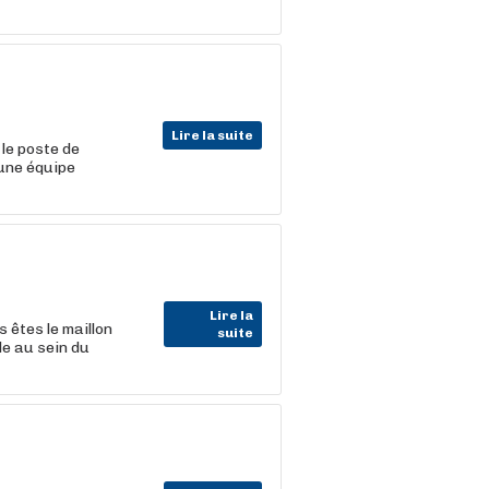
Lire la suite
le poste de
une équipe
Lire la
 êtes le maillon
suite
e au sein du