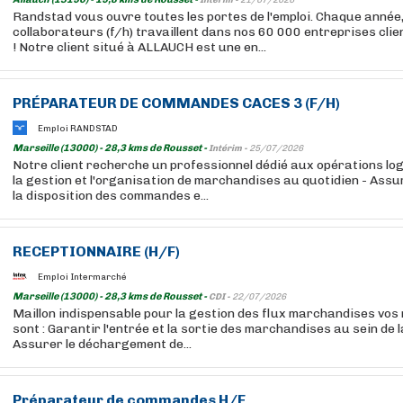
Intérim -
21/07/2026
Randstad vous ouvre toutes les portes de l'emploi. Chaque année
collaborateurs (f/h) travaillent dans nos 60 000 entreprises cli
! Notre client situé à ALLAUCH est une en...
PRÉPARATEUR
DE COMMANDES CACES 3 (F/H)
Emploi RANDSTAD
Marseille (13000) - 28,3 kms de Rousset -
Intérim -
25/07/2026
Notre client recherche un professionnel dédié aux opérations lo
la gestion et l'organisation de marchandises au quotidien - Assu
la disposition des commandes e...
RECEPTIONNAIRE (H/F)
Emploi Intermarché
Marseille (13000) - 28,3 kms de Rousset -
CDI -
22/07/2026
Maillon indispensable pour la gestion des flux marchandises vos 
sont : Garantir l'entrée et la sortie des marchandises au sein de l
Assurer le déchargement de...
Préparateur
de commandes H/F