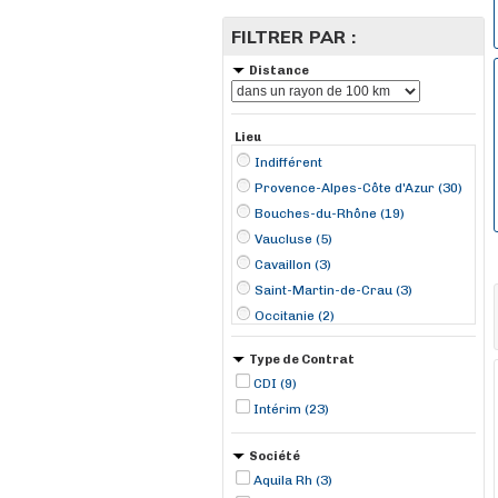
FILTRER PAR :
Distance
Lieu
Indifférent
Provence-Alpes-Côte d'Azur (30)
Bouches-du-Rhône (19)
Vaucluse (5)
Cavaillon (3)
Saint-Martin-de-Crau (3)
Occitanie (2)
Bouc-Bel-Air (2)
Type de Contrat
Flassans-sur-Issole (2)
CDI (9)
Marseille (2)
Intérim (23)
Miramas (2)
Aix-en-Provence (1)
Société
Allauch (1)
Aquila Rh (3)
Beaucaire (1)