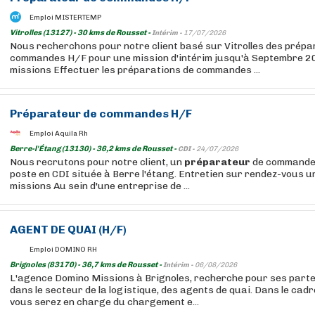
Emploi MISTERTEMP
Vitrolles (13127) - 30 kms de Rousset -
Intérim -
17/07/2026
Nous recherchons pour notre client basé sur Vitrolles des prép
commandes H/F pour une mission d'intérim jusqu'à Septembre 2
missions Effectuer les préparations de commandes ...
Préparateur
de commandes H/F
Emploi Aquila Rh
Berre-l'Étang (13130) - 36,2 kms de Rousset -
CDI -
24/07/2026
Nous recrutons pour notre client, un
préparateur
de commande 
poste en CDI située à Berre l'étang. Entretien sur rendez-vous 
missions Au sein d'une entreprise de ...
AGENT DE QUAI (H/F)
Emploi DOMINO RH
Brignoles (83170) - 36,7 kms de Rousset -
Intérim -
06/08/2026
L'agence Domino Missions à Brignoles, recherche pour ses part
dans le secteur de la logistique, des agents de quai. Dans le cadr
vous serez en charge du chargement e...