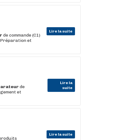
Lire la suite
r
de commande (C1)
 Préparation et
Lire la
parateur
de
suite
rgement et
Lire la suite
 produits