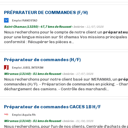
PRÉPARATEUR
DE COMMANDES (F/H)
Emploi RANDSTAD
Saint-Chamas (13250) - 47,7 kms de Rousset -
Intérim -
11/07/2026
Nous recherchons pour le compte de notre client un
préparateu
pour une longue mission sur St chamas Vos missions principales
conformité : Récupérer les pièces e...
Préparateur
de commandes (H/F)
Emploi JUBIL INTERIM
Miramas (13140) - 51 kms de Rousset -
Intérim -
17/07/2026
Nous recherchons pour notre client basé sur MIRAMAS, un
pré
commandes (H/F). - Préparation de commandes en picking. - Cha
déchargement des camions. - Contrôle des marchandi...
Préparateur
de commandes CACES 1B H/F
Emploi Aquila Rh
Miramas (13140) - 51 kms de Rousset -
Intérim -
01/08/2026
Nous recherchons, pour l'un de nos clients, Centrale d'achats de