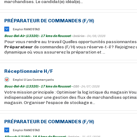
marchandises. Le candidat(e) idéal(e)...
PRÉPARATEUR
DE COMMANDES (F/H)
Emploi RANDSTAD
Bouc-Bel-Air (13320) - 17 kms de Rousset -
Intérim -
04/08/2026
Pour vous rendre au travail Quelles opportunités passionnantes 
Préparateur
de commandes (F/H) vous réserve-t-il ? Rejoignez 
dynamique où vous assurerez la préparation et ...
Réceptionnaire H/F
Emploi U Les Commerçants
Bouc-Bel-Air (13320) - 17 kms de Rousset -
CDI -
24/07/2026
Votre mission principale : Optimiser la logistique du magasin Vous
indispensable pour une gestion des flux de marchandises optimal
magasin. Organiser l'espace de stockage e...
PRÉPARATEUR
DE COMMANDES (F/H)
Emploi RANDSTAD
Allauch (13190) - 19,8 kms de Rousset -