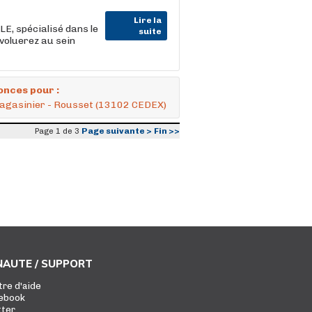
Lire la
E, spécialisé dans le
suite
oluerez au sein
onces pour :
agasinier - Rousset (13102 CEDEX)
Page suivante >
Fin >>
Page 1 de 3
AUTE / SUPPORT
tre d'aide
ebook
tter