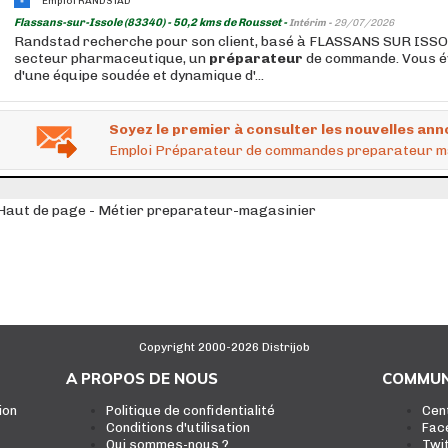
Emploi RANDSTAD
Flassans-sur-Issole (83340) - 50,2 kms de Rousset -
Intérim -
29/07/2026
Randstad recherche pour son client, basé à FLASSANS SUR ISSOL
secteur pharmaceutique, un
préparateur
de commande. Vous év
d'une équipe soudée et dynamique d'...
Soyez le premier à consulter les nouvelles ann
Emploi Préparateur de commandes preparateur m
Haut de page - Métier preparateur-magasinier
Copyright 2000-2026 Distrijob
A PROPOS DE NOUS
COMMUN
ion
Politique de confidentialité
Cen
Conditions d'utilisation
Fac
Qui sommes-nous ?
Twi