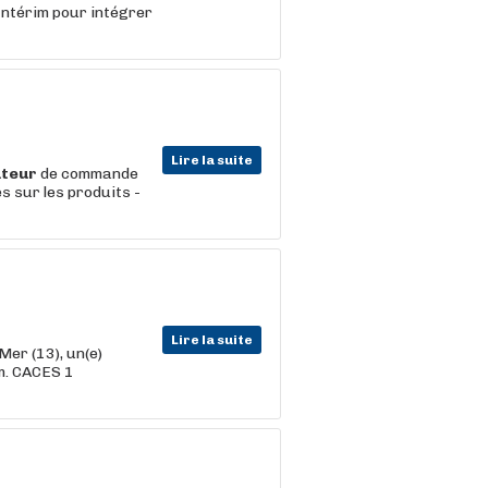
ntérim pour intégrer
Lire la suite
teur
de commande
s sur les produits -
Lire la suite
Mer (13), un(e)
m. CACES 1