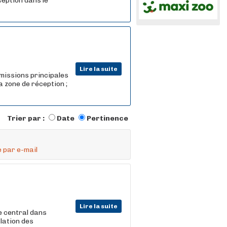
ception dans le
Lire la suite
missions principales
a zone de réception ;
Trier par :
Date
Pertinence
 par e-mail
Lire la suite
e central dans
ulation des