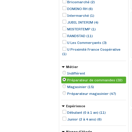
Bricomarché (2)
Berre-l'Étang (1)
DOMINO RH (6)
Intermarché (1)
JUBIL INTERIM (4)
MISTERTEMP (1)
RANDSTAD (11)
U Les Commerçants (3)
U Proximité France Coopérative
(1)
Métier
Indifférent
Préparateur de commandes (32)
Magasinier (15)
Préparateur magasinier (47)
Expérience
Débutant (0 à 1 an) (11)
Junior (2 à 4 ans) (6)
Niveau d'étude