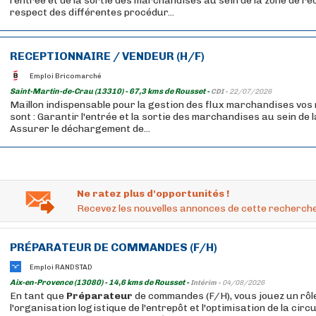
l'entrée et de la sortie des marchandises au sein de la zone de ré
respect des différentes procédur...
RECEPTIONNAIRE / VENDEUR (H/F)
Emploi Bricomarché
Saint-Martin-de-Crau (13310) - 67,3 kms de Rousset -
CDI -
22/07/2026
Maillon indispensable pour la gestion des flux marchandises vos 
sont : Garantir l'entrée et la sortie des marchandises au sein de l
Assurer le déchargement de...
Ne ratez plus d'opportunités !
Recevez les nouvelles annonces de cette recherche
PRÉPARATEUR
DE COMMANDES (F/H)
Emploi RANDSTAD
Aix-en-Provence (13080) - 14,6 kms de Rousset -
Intérim -
04/08/2026
En tant que
Préparateur
de commandes (F/H), vous jouez un rôl
l'organisation logistique de l'entrepôt et l'optimisation de la circ