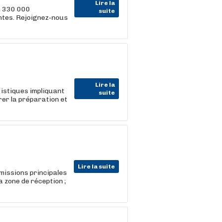
Lire la
, 330 000
suite
entes. Rejoignez-nous
Lire la
gistiques impliquant
suite
rer la préparation et
Lire la suite
missions principales
a zone de réception ;