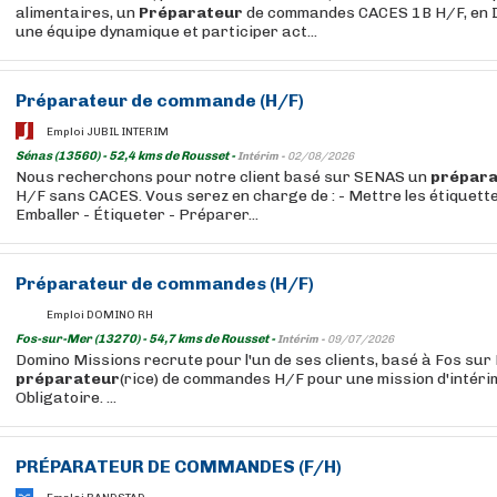
alimentaires, un
Préparateur
de commandes CACES 1B H/F, en I
une équipe dynamique et participer act...
Préparateur
de commande (H/F)
Emploi JUBIL INTERIM
Sénas (13560) - 52,4 kms de Rousset -
Intérim -
02/08/2026
Nous recherchons pour notre client basé sur SENAS un
prépara
H/F sans CACES. Vous serez en charge de : - Mettre les étiquette
Emballer - Étiqueter - Préparer...
Préparateur
de commandes (H/F)
Emploi DOMINO RH
Fos-sur-Mer (13270) - 54,7 kms de Rousset -
Intérim -
09/07/2026
Domino Missions recrute pour l'un de ses clients, basé à Fos sur 
préparateur
(rice) de commandes H/F pour une mission d'intéri
Obligatoire. ...
PRÉPARATEUR
DE COMMANDES (F/H)