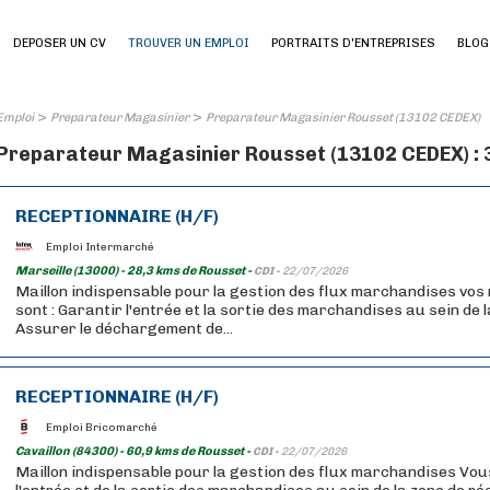
DEPOSER UN CV
TROUVER UN EMPLOI
PORTRAITS D'ENTREPRISES
BLOG
>
>
Emploi
Preparateur Magasinier
Preparateur Magasinier Rousset (13102 CEDEX)
Preparateur Magasinier Rousset (13102 CEDEX) : 
RECEPTIONNAIRE (H/F)
Emploi Intermarché
Marseille (13000) - 28,3 kms de Rousset -
CDI -
22/07/2026
Maillon indispensable pour la gestion des flux marchandises vos 
sont : Garantir l'entrée et la sortie des marchandises au sein de l
Assurer le déchargement de...
RECEPTIONNAIRE (H/F)
Emploi Bricomarché
Cavaillon (84300) - 60,9 kms de Rousset -
CDI -
22/07/2026
Maillon indispensable pour la gestion des flux marchandises Vous