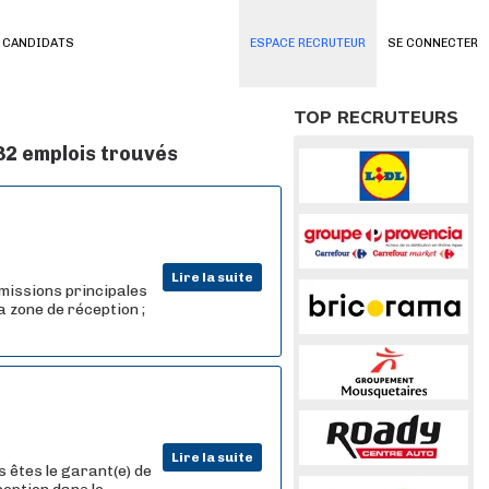
 CANDIDATS
ESPACE RECRUTEUR
SE CONNECTER
TOP RECRUTEURS
32 emplois trouvés
Lire la suite
missions principales
a zone de réception ;
Lire la suite
 êtes le garant(e) de