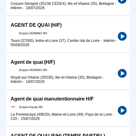
Cesson-Sévigné (35236 CEDEX), Ille-et-Vilaine (35), Bretagne
-
Intérim
-
18/07/2026
AGENT DE QUAI (H/F)
Emploi DOMINO RH
Tours (37000), Indre-et-Loire (37), Centre-Val de Loire
-
Intérim
-
05/08/2026
Agent de quai (H/F)
Emploi DOMINO RH
Noyal-sur-Vilaine (35530), Ille-et-Vilaine (35), Bretagne
-
Intérim
-
18/07/2026
Agent de quai manutentionnaire H/F
Emploi Aquila Rh
La Pommeraye (49620), Maine-et-Loire (49), Pays de la Loire
-
CDI
-
25/07/2026
AGENT DE QUAI (F/H) (TEMPS PARTIEL)