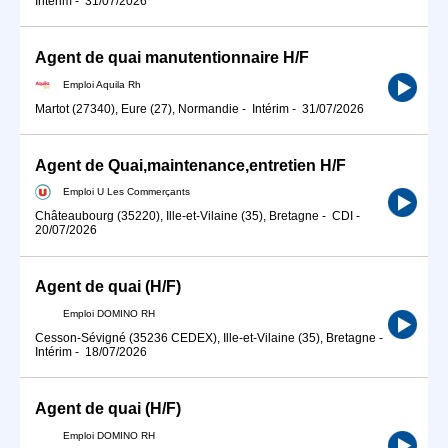
Intérim
-
31/07/2026
Agent de quai manutentionnaire H/F
Emploi Aquila Rh
Martot (27340), Eure (27), Normandie
-
Intérim
-
31/07/2026
Agent de Quai,maintenance,entretien H/F
Emploi U Les Commerçants
Châteaubourg (35220), Ille-et-Vilaine (35), Bretagne
-
CDI
-
20/07/2026
Agent de quai (H/F)
Emploi DOMINO RH
Cesson-Sévigné (35236 CEDEX), Ille-et-Vilaine (35), Bretagne
-
Intérim
-
18/07/2026
Agent de quai (H/F)
Emploi DOMINO RH