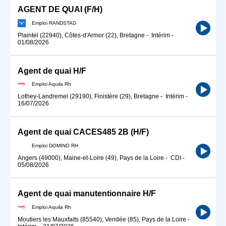
AGENT DE QUAI (F/H)
Emploi RANDSTAD
Plaintel (22940), Côtes-d'Armor (22), Bretagne
-
Intérim
-
01/08/2026
Agent de quai H/F
Emploi Aquila Rh
Lothey-Landremel (29190), Finistère (29), Bretagne
-
Intérim
-
16/07/2026
Agent de quai CACES485 2B (H/F)
Emploi DOMINO RH
Angers (49000), Maine-et-Loire (49), Pays de la Loire
-
CDI
-
05/08/2026
Agent de quai manutentionnaire H/F
Emploi Aquila Rh
Moutiers les Mauxfaits (85540), Vendée (85), Pays de la Loire
-