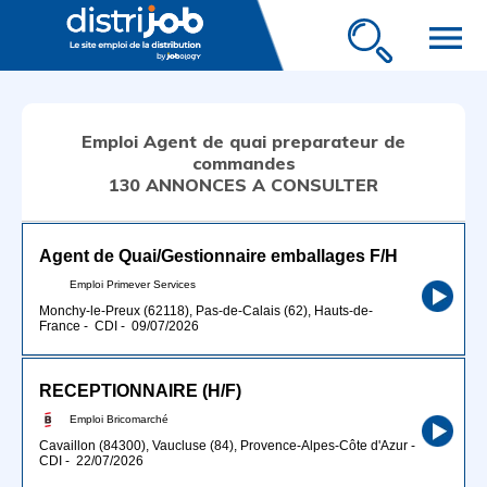
menu
Emploi Agent de quai preparateur de
commandes
130 ANNONCES A CONSULTER
Agent de Quai/Gestionnaire emballages F/H
Emploi Primever Services
Monchy-le-Preux (62118), Pas-de-Calais (62), Hauts-de-
France
-
CDI
-
09/07/2026
RECEPTIONNAIRE (H/F)
Emploi Bricomarché
Cavaillon (84300), Vaucluse (84), Provence-Alpes-Côte d'Azur
-
CDI
-
22/07/2026