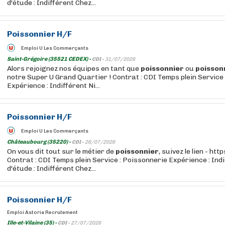
d'étude : Indifférent Chez...
Poissonnier
H/F
Emploi U Les Commerçants
Saint-Grégoire (35521 CEDEX) -
CDI -
31/07/2026
Alors rejoignez nos équipes en tant que
poissonnier
ou
poisson
notre Super U Grand Quartier ! Contrat : CDI Temps plein Service
Expérience : Indifférent Ni...
Poissonnier
H/F
Emploi U Les Commerçants
Châteaubourg (35220) -
CDI -
28/07/2026
On vous dit tout sur le métier de
poissonnier
, suivez le lien - ht
Contrat : CDI Temps plein Service : Poissonnerie Expérience : Ind
d'étude : Indifférent Chez...
Poissonnier
H/F
Emploi Astoria Recrutement
Ille-et-Vilaine (35) -
CDI -
27/07/2026