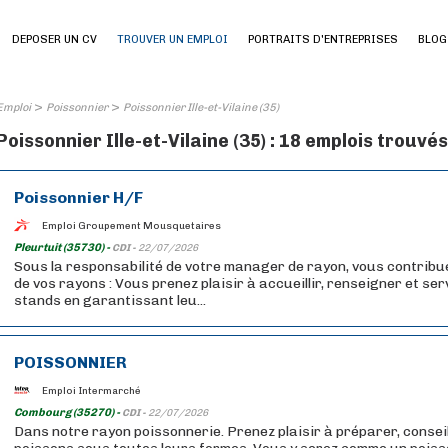
DEPOSER UN CV
TROUVER UN EMPLOI
PORTRAITS D'ENTREPRISES
BLOG
>
>
Emploi
Poissonnier
Poissonnier Ille-et-Vilaine (35)
Poissonnier Ille-et-Vilaine (35) : 18 emplois trouvés
Poissonnier H/F
Emploi Groupement Mousquetaires
Pleurtuit (35730) -
CDI -
22/07/2026
Sous la responsabilité de votre manager de rayon, vous contrib
de vos rayons : Vous prenez plaisir à accueillir, renseigner et serv
stands en garantissant leu...
POISSONNIER
Emploi Intermarché
Combourg (35270) -
CDI -
22/07/2026
Dans notre rayon poissonnerie. Prenez plaisir à préparer, conseil