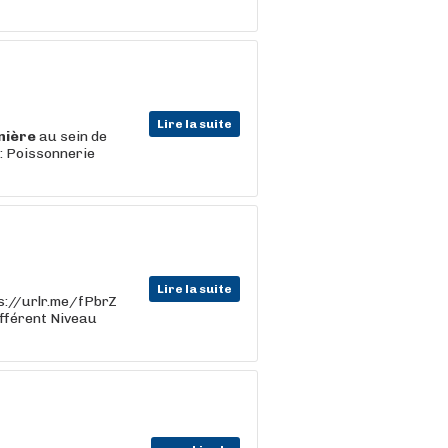
Lire la suite
nière
au sein de
 : Poissonnerie
Lire la suite
tps://urlr.me/fPbrZ
ifférent Niveau