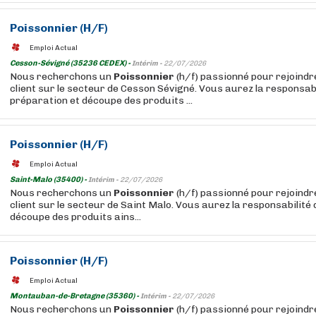
Poissonnier
(H/F)
Emploi Actual
Cesson-Sévigné (35236 CEDEX) -
Intérim -
22/07/2026
Nous recherchons un
Poissonnier
(h/f) passionné pour rejoindre
client sur le secteur de Cesson Sévigné. Vous aurez la responsabi
préparation et découpe des produits ...
Poissonnier
(H/F)
Emploi Actual
Saint-Malo (35400) -
Intérim -
22/07/2026
Nous recherchons un
Poissonnier
(h/f) passionné pour rejoindre
client sur le secteur de Saint Malo. Vous aurez la responsabilité 
découpe des produits ains...
Poissonnier
(H/F)
Emploi Actual
Montauban-de-Bretagne (35360) -
Intérim -
22/07/2026
Nous recherchons un
Poissonnier
(h/f) passionné pour rejoindre