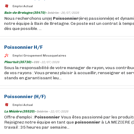
Emploi Actual
Bain-de-Bretagne (35470) -
Intérim -
26/07/2026
Nous recherchons un(e)
Poissonnier
(ère) passionné(e) et dynam
notre équipe à Bain de Bretagne. Ce poste est un contrat à temps
dès que possible. ...
Poissonnier
H/F
Emploi Groupement Mousquetaires
Pleurtuit (35730) -
CDI -
22/07/2026
Sous la responsabilité de votre manager de rayon, vous contrib
de vos rayons : Vous prenez plaisir à accueillir, renseigner et serv
stands en garantissant leu...
Poissonnier
(H/F)
Emploi Actual
La Mézière (35520) -
Intérim -
22/07/2026
Offre d'emploi :
Poissonnier
Vous êtes passionné par les produits
Rejoignez notre équipe en tant que
poissonnier
à LA MEZIERE (
travail : 35 heures par semaine...