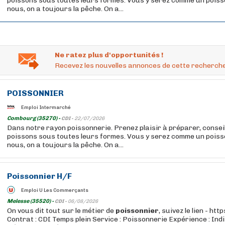
poissons sous toutes leurs formes. Vous y serez comme un poisso
nous, on a toujours la pêche. On a...
Ne ratez plus d'opportunités !
Recevez les nouvelles annonces de cette recherche
POISSONNIER
Emploi Intermarché
Combourg (35270) -
CDI -
22/07/2026
Dans notre rayon poissonnerie. Prenez plaisir à préparer, conseil
poissons sous toutes leurs formes. Vous y serez comme un poisso
nous, on a toujours la pêche. On a...
Poissonnier
H/F
Emploi U Les Commerçants
Melesse (35520) -
CDI -
06/08/2026
On vous dit tout sur le métier de
poissonnier
, suivez le lien - ht
Contrat : CDI Temps plein Service : Poissonnerie Expérience : Ind