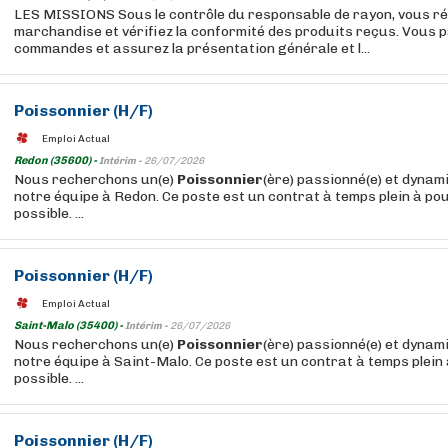
LES MISSIONS Sous le contrôle du responsable de rayon, vous ré
marchandise et vérifiez la conformité des produits reçus. Vous p
commandes et assurez la présentation générale et l...
Poissonnier
(H/F)
Emploi Actual
Redon (35600) -
Intérim -
26/07/2026
Nous recherchons un(e)
Poissonnier
(ère) passionné(e) et dynam
notre équipe à Redon. Ce poste est un contrat à temps plein à po
possible. ...
Poissonnier
(H/F)
Emploi Actual
Saint-Malo (35400) -
Intérim -
26/07/2026
Nous recherchons un(e)
Poissonnier
(ère) passionné(e) et dynam
notre équipe à Saint-Malo. Ce poste est un contrat à temps plein
possible. ...
Poissonnier
(H/F)