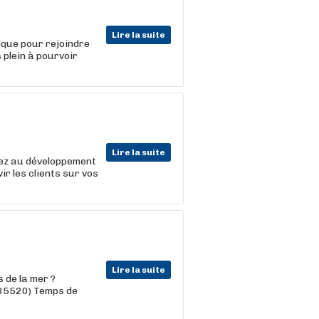
Lire la suite
ique pour rejoindre
 plein à pourvoir
Lire la suite
uez au développement
ir les clients sur vos
Lire la suite
 de la mer ?
35520) Temps de