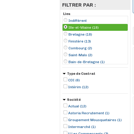
FILTRER PAR :
Lieu
Indifférent
Ille-et-Vilaine (18)
Bretagne (18)
Finistère (13)
Combourg (2)
Saint-Malo (2)
Bain-de-Bretagne (1)
Cesson-Sévigné (1)
Type de Contrat
Châteaubourg (1)
CDI (6)
Fougères (1)
Intérim (12)
Janzé (1)
La Mézière (1)
Société
Liffré (1)
Actual (12)
Melesse (1)
Astoria Recrutement (1)
Groupement Mousquetaires (1)
Intermarché (1)
U Les Commerçants (3)