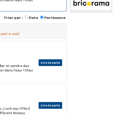
n dans l'eau ! Chez
Trier par :
Date
Pertinence
 par e-mail
Lire la suite
ler et vendre des
n dans l'eau ! Chez
Lire la suite
tps://urlr.me/fPbrZ
ifférent Niveau