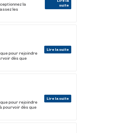
Lire la
ceptionnez la
suite
assez les
Lire la suite
ique pour rejoindre
urvoir dès que
Lire la suite
ique pour rejoindre
 à pourvoir dès que