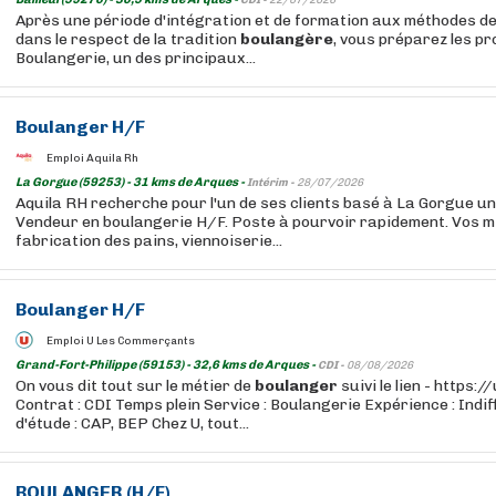
CDI -
22/07/2026
Après une période d'intégration et de formation aux méthodes de
dans le respect de la tradition
boulangère
, vous préparez les p
Boulangerie, un des principaux...
Boulanger
H/F
Emploi Aquila Rh
La Gorgue (59253) - 31 kms de Arques -
Intérim -
28/07/2026
Aquila RH recherche pour l'un de ses clients basé à La Gorgue u
Vendeur en boulangerie H/F. Poste à pourvoir rapidement. Vos m
fabrication des pains, viennoiserie...
Boulanger
H/F
Emploi U Les Commerçants
Grand-Fort-Philippe (59153) - 32,6 kms de Arques -
CDI -
08/08/2026
On vous dit tout sur le métier de
boulanger
suivi le lien - https:
Contrat : CDI Temps plein Service : Boulangerie Expérience : Indi
d'étude : CAP, BEP Chez U, tout...
BOULANGER
(H/F)