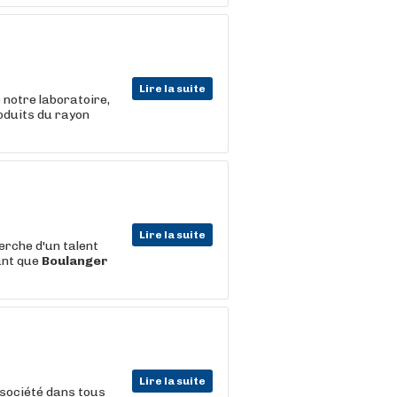
Lire la suite
 notre laboratoire,
roduits du rayon
Lire la suite
rche d'un talent
tant que
Boulanger
Lire la suite
a société dans tous