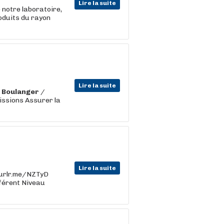
Lire la suite
 notre laboratoire,
roduits du rayon
Lire la suite
n
Boulanger
/
issions Assurer la
Lire la suite
//urlr.me/NZTyD
fférent Niveau