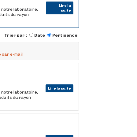
Lire la
 notre laboratoire,
suite
oduits du rayon
Trier par :
Date
Pertinence
 par e-mail
Lire la suite
 notre laboratoire,
roduits du rayon