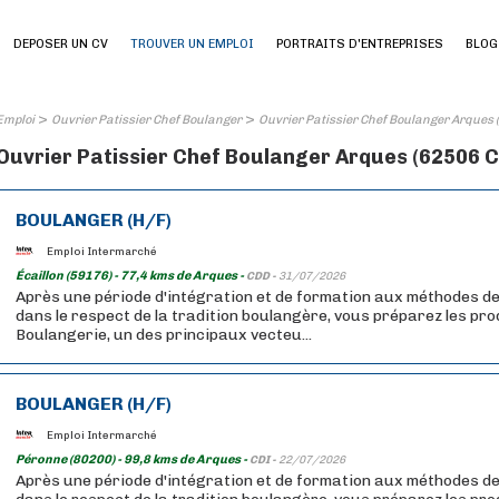
DEPOSER UN CV
TROUVER UN EMPLOI
PORTRAITS D'ENTREPRISES
BLOG
>
>
Emploi
Ouvrier Patissier Chef Boulanger
Ouvrier Patissier Chef Boulanger Arques
Ouvrier Patissier Chef Boulanger Arques (62506 C
BOULANGER (H/F)
Emploi Intermarché
Écaillon (59176) - 77,4 kms de Arques -
CDD -
31/07/2026
Après une période d'intégration et de formation aux méthodes de
dans le respect de la tradition boulangère, vous préparez les pr
Boulangerie, un des principaux vecteu...
BOULANGER (H/F)
Emploi Intermarché
Péronne (80200) - 99,8 kms de Arques -
CDI -
22/07/2026
Après une période d'intégration et de formation aux méthodes de