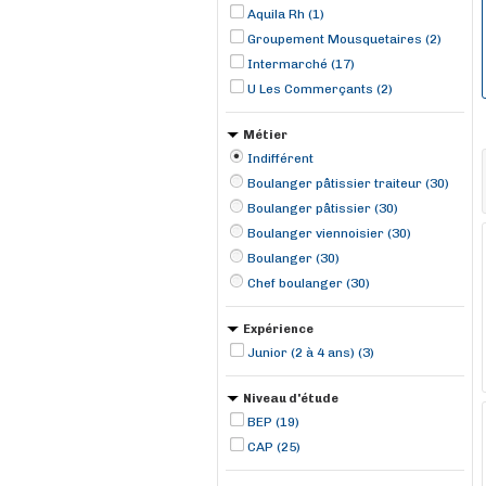
Aquila Rh (1)
Groupement Mousquetaires (2)
Intermarché (17)
U Les Commerçants (2)
Métier
Indifférent
Boulanger pâtissier traiteur (30)
Boulanger pâtissier (30)
Boulanger viennoisier (30)
Boulanger (30)
Chef boulanger (30)
Expérience
Junior (2 à 4 ans) (3)
Niveau d'étude
BEP (19)
CAP (25)