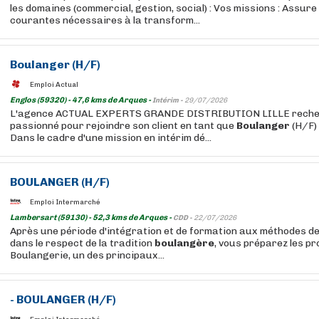
les domaines (commercial, gestion, social) : Vos missions : Assure
courantes nécessaires à la transform...
Boulanger
(H/F)
Emploi Actual
Englos (59320) - 47,6 kms de Arques -
Intérim -
29/07/2026
L'agence ACTUAL EXPERTS GRANDE DISTRIBUTION LILLE recher
passionné pour rejoindre son client en tant que
Boulanger
(H/F)
Dans le cadre d'une mission en intérim dé...
BOULANGER
(H/F)
Emploi Intermarché
Lambersart (59130) - 52,3 kms de Arques -
CDD -
22/07/2026
Après une période d'intégration et de formation aux méthodes de
dans le respect de la tradition
boulangère
, vous préparez les p
Boulangerie, un des principaux...
-
BOULANGER
(H/F)