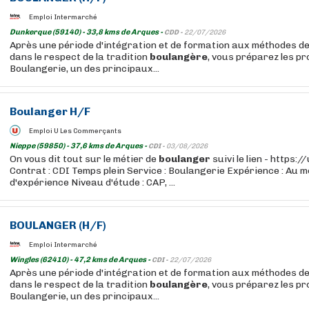
Emploi Intermarché
Dunkerque (59140) - 33,8 kms de Arques -
CDD -
22/07/2026
Après une période d'intégration et de formation aux méthodes de
dans le respect de la tradition
boulangère
, vous préparez les p
Boulangerie, un des principaux...
Boulanger
H/F
Emploi U Les Commerçants
Nieppe (59850) - 37,6 kms de Arques -
CDI -
03/08/2026
On vous dit tout sur le métier de
boulanger
suivi le lien - https:
Contrat : CDI Temps plein Service : Boulangerie Expérience : Au m
d'expérience Niveau d'étude : CAP, ...
BOULANGER
(H/F)
Emploi Intermarché
Wingles (62410) - 47,2 kms de Arques -
CDI -
22/07/2026
Après une période d'intégration et de formation aux méthodes de
dans le respect de la tradition
boulangère
, vous préparez les p
Boulangerie, un des principaux...