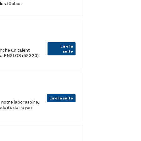
 les tâches
Lire la
che un talent
suite
 à ENGLOS (59320).
Lire la suite
 notre laboratoire,
roduits du rayon