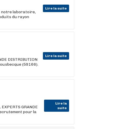
Lire la suite
 notre laboratoire,
roduits du rayon
Lire la suite
ANDE DISTRIBUTION
Bousbecque (59166).
Lire la
UAL EXPERTS GRANDE
suite
ecrutement pour la