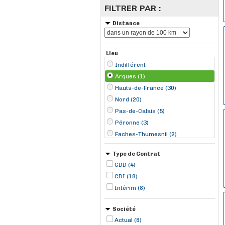
FILTRER PAR :
Distance
Lieu
Indifférent
Arques (1)
Hauts-de-France (30)
Nord (20)
Pas-de-Calais (5)
Péronne (3)
Faches-Thumesnil (2)
Râches (2)
Type de Contrat
Wingles (2)
CDD (4)
Écaillon (2)
CDI (18)
Albert (1)
Intérim (8)
Auberchicourt (1)
Bailleul (1)
Société
Bousbecque (1)
Actual (8)