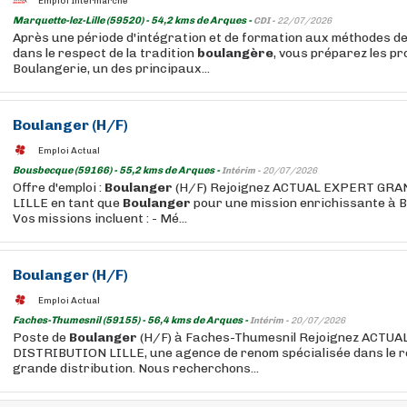
Emploi Intermarché
Marquette-lez-Lille (59520) - 54,2 kms de Arques -
CDI -
22/07/2026
Après une période d'intégration et de formation aux méthodes de
dans le respect de la tradition
boulangère
, vous préparez les p
Boulangerie, un des principaux...
Boulanger
(H/F)
Emploi Actual
Bousbecque (59166) - 55,2 kms de Arques -
Intérim -
20/07/2026
Offre d'emploi :
Boulanger
(H/F) Rejoignez ACTUAL EXPERT GR
LILLE en tant que
Boulanger
pour une mission enrichissante à 
Vos missions incluent : - Mé...
Boulanger
(H/F)
Emploi Actual
Faches-Thumesnil (59155) - 56,4 kms de Arques -
Intérim -
20/07/2026
Poste de
Boulanger
(H/F) à Faches-Thumesnil Rejoignez ACT
DISTRIBUTION LILLE, une agence de renom spécialisée dans le r
grande distribution. Nous recherchons...