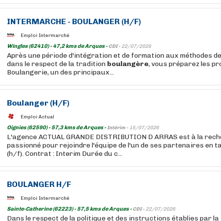
INTERMARCHE -
BOULANGER
(H/F)
Emploi Intermarché
Wingles (62410) - 47,2 kms de Arques -
CDI -
22/07/2026
Après une période d'intégration et de formation aux méthodes de
dans le respect de la tradition
boulangère
, vous préparez les p
Boulangerie, un des principaux...
Boulanger
(H/F)
Emploi Actual
Oignies (62590) - 57,3 kms de Arques -
Intérim -
15/07/2026
L'agence ACTUAL GRANDE DISTRIBUTION D ARRAS est à la reche
passionné pour rejoindre l'équipe de l'un de ses partenaires en 
(h/f). Contrat : Interim Durée du c...
BOULANGER
H/F
Emploi Intermarché
Sainte-Catherine (62223) - 57,5 kms de Arques -
CDI -
22/07/2026
Dans le respect de la politique et des instructions établies par l