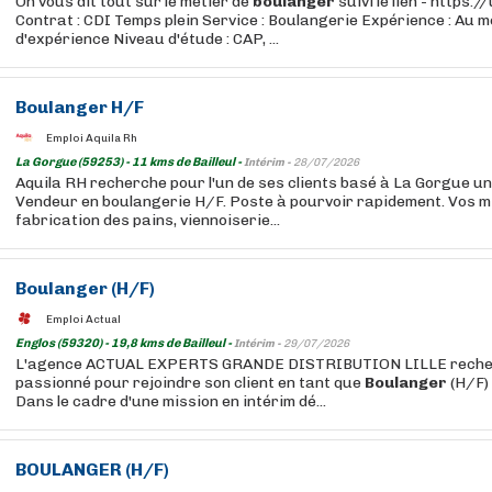
On vous dit tout sur le métier de
boulanger
suivi le lien - https:
Contrat : CDI Temps plein Service : Boulangerie Expérience : Au m
d'expérience Niveau d'étude : CAP, ...
Boulanger
H/F
Emploi Aquila Rh
La Gorgue (59253) - 11 kms de Bailleul -
Intérim -
28/07/2026
Aquila RH recherche pour l'un de ses clients basé à La Gorgue u
Vendeur en boulangerie H/F. Poste à pourvoir rapidement. Vos m
fabrication des pains, viennoiserie...
Boulanger
(H/F)
Emploi Actual
Englos (59320) - 19,8 kms de Bailleul -
Intérim -
29/07/2026
L'agence ACTUAL EXPERTS GRANDE DISTRIBUTION LILLE recher
passionné pour rejoindre son client en tant que
Boulanger
(H/F)
Dans le cadre d'une mission en intérim dé...
BOULANGER
(H/F)