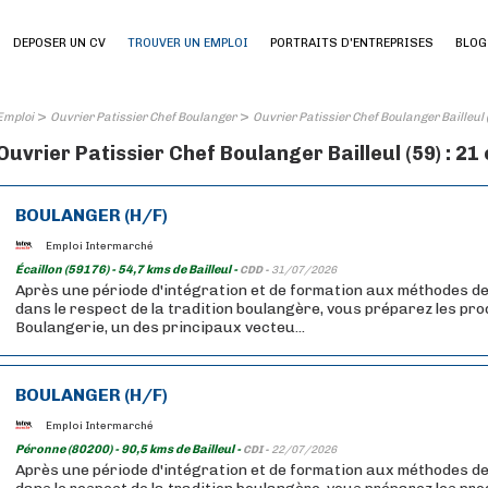
DEPOSER UN CV
TROUVER UN EMPLOI
PORTRAITS D'ENTREPRISES
BLOG
>
>
Emploi
Ouvrier Patissier Chef Boulanger
Ouvrier Patissier Chef Boulanger Bailleul 
Ouvrier Patissier Chef Boulanger Bailleul (59) : 21
BOULANGER (H/F)
Emploi Intermarché
Écaillon (59176) - 54,7 kms de Bailleul -
CDD -
31/07/2026
Après une période d'intégration et de formation aux méthodes de
dans le respect de la tradition boulangère, vous préparez les pr
Boulangerie, un des principaux vecteu...
BOULANGER (H/F)
Emploi Intermarché
Péronne (80200) - 90,5 kms de Bailleul -
CDI -
22/07/2026
Après une période d'intégration et de formation aux méthodes de