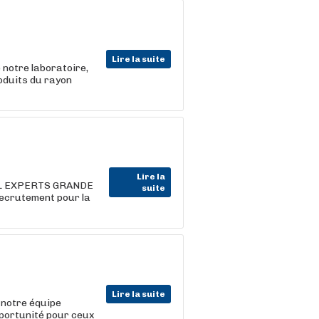
Lire la suite
 notre laboratoire,
roduits du rayon
Lire la
UAL EXPERTS GRANDE
suite
ecrutement pour la
Lire la suite
 notre équipe
pportunité pour ceux