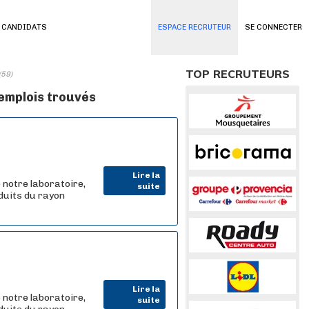
 CANDIDATS
ESPACE RECRUTEUR
SE CONNECTER
TOP RECRUTEURS
(59)
 emplois trouvés
Lire la
 notre laboratoire,
suite
oduits du rayon
Lire la
 notre laboratoire,
suite