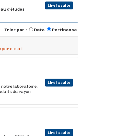
Lire la suite
eau d'études
Trier par :
Date
Pertinence
 par e-mail
Lire la suite
 notre laboratoire,
roduits du rayon
Lire la suite