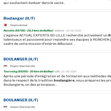
qui souhaitent évoluer dans le secte...
Boulanger
(H/F)
Emploi Actual
Ronchin (59790) - 29,3 kms de Bailleul -
Intérim -
02/08/2026
L'agence ACTUAL EXPERTS GD LILLE recherche activement un
B
talentueux et passionné pour rejoindre ses équipes à RONCHIN (
cadre de cette mission d'intérim débutant ...
BOULANGER
(H/F)
Emploi Intermarché
Tourcoing (59200) - 30 kms de Bailleul -
CDI -
01/08/2026
Après une période d'intégration et de formation aux méthodes de
dans le respect de la tradition
boulangère
, vous préparez les p
Boulangerie, un des principaux...
BOULANGER
(H/F)
Emploi Intermarché