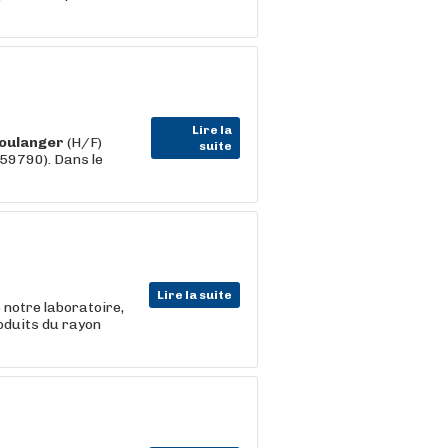
Lire la
oulanger
(H/F)
suite
59790). Dans le
Lire la suite
 notre laboratoire,
roduits du rayon