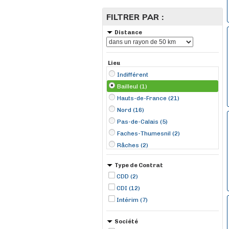
FILTRER PAR :
Distance
Lieu
Indifférent
Bailleul (1)
Hauts-de-France (21)
Nord (16)
Pas-de-Calais (5)
Faches-Thumesnil (2)
Râches (2)
Wingles (2)
Type de Contrat
Arques (1)
CDD (2)
Bousbecque (1)
CDI (12)
Dunkerque (1)
Intérim (7)
Englos (1)
Halluin (1)
Société
La Gorgue (1)