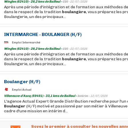
Wingles (62410) - 28,2 kms de Bailleul -
CDI -
22/07/2026
Après une période d'intégration et de formation aux méthodes de
dans le respect de la tradition
boulangère
, vous préparez les p
Boulangerie, un des principaux...
INTERMARCHE -
BOULANGER
(H/F)
Emploi Intermarché
Wingles (62410) - 28,2 kms de Bailleul -
CDI -
22/07/2026
Après une période d'intégration et de formation aux méthodes de
dans le respect de la tradition
boulangère
, vous préparez les p
Boulangerie, un des principaux...
Boulanger
(H/F)
Emploi Actual
Villeneuve-d'Ascq (59491) - 33,1 kms de Bailleul -
Intérim -
12/07/2026
L'agence Actual Expert Grande Distribution recherche pour l'un d
Boulanger
(H/F) motivé et passionné par son métier à Villeneuve
cadre d'une mission en intérim d...
Soyez le premier à consulter les nouvelles ann