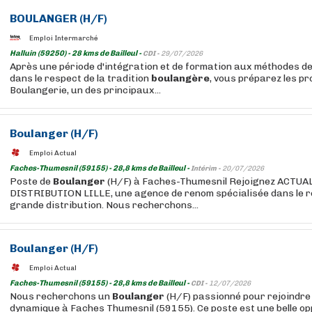
BOULANGER
(H/F)
Emploi Intermarché
Halluin (59250) - 28 kms de Bailleul -
CDI -
29/07/2026
Après une période d'intégration et de formation aux méthodes de
dans le respect de la tradition
boulangère
, vous préparez les p
Boulangerie, un des principaux...
Boulanger
(H/F)
Emploi Actual
Faches-Thumesnil (59155) - 28,8 kms de Bailleul -
Intérim -
20/07/2026
Poste de
Boulanger
(H/F) à Faches-Thumesnil Rejoignez ACT
DISTRIBUTION LILLE, une agence de renom spécialisée dans le r
grande distribution. Nous recherchons...
Boulanger
(H/F)
Emploi Actual
Faches-Thumesnil (59155) - 28,8 kms de Bailleul -
CDI -
12/07/2026
Nous recherchons un
Boulanger
(H/F) passionné pour rejoindre
dynamique à Faches Thumesnil (59155). Ce poste est une belle o