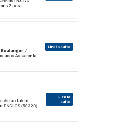
//urlr.me/NZTyD
oins 2 ans
Lire la suite
n
Boulanger
/
issions Assurer la
Lire la
che un talent
suite
 à ENGLOS (59320).