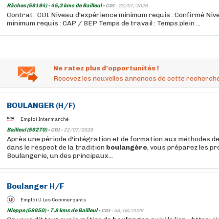
Râches (59194) - 45,3 kms de Bailleul -
CDI -
22/07/2026
Contrat : CDI Niveau d'expérience minimum requis : Confirmé Niv
minimum requis : CAP / BEP Temps de travail : Temps plein ...
Ne ratez plus d'opportunités !
Recevez les nouvelles annonces de cette recherche
BOULANGER
(H/F)
Emploi Intermarché
Bailleul (59270) -
CDI -
22/07/2026
Après une période d'intégration et de formation aux méthodes de
dans le respect de la tradition
boulangère
, vous préparez les p
Boulangerie, un des principaux...
Boulanger
H/F
Emploi U Les Commerçants
Nieppe (59850) - 7,8 kms de Bailleul -
CDI -
03/08/2026