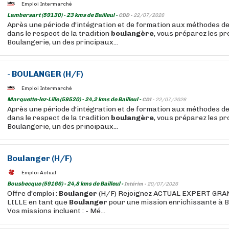
Emploi Intermarché
Lambersart (59130) - 23 kms de Bailleul -
CDD -
22/07/2026
Après une période d'intégration et de formation aux méthodes de
dans le respect de la tradition
boulangère
, vous préparez les p
Boulangerie, un des principaux...
-
BOULANGER
(H/F)
Emploi Intermarché
Marquette-lez-Lille (59520) - 24,2 kms de Bailleul -
CDI -
22/07/2026
Après une période d'intégration et de formation aux méthodes de
dans le respect de la tradition
boulangère
, vous préparez les p
Boulangerie, un des principaux...
Boulanger
(H/F)
Emploi Actual
Bousbecque (59166) - 24,8 kms de Bailleul -
Intérim -
20/07/2026
Offre d'emploi :
Boulanger
(H/F) Rejoignez ACTUAL EXPERT GR
LILLE en tant que
Boulanger
pour une mission enrichissante à 
Vos missions incluent : - Mé...