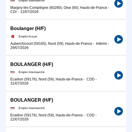
Emploi Intermarché
Margny-lès-Compiègne (60280), Oise (60), Hauts-de-France
-
CDI
-
22/07/2026
Boulanger (H/F)
Emploi Actual
Auberchicourt (59165), Nord (59), Hauts-de-France
-
Intérim
-
29/07/2026
BOULANGER (H/F)
Emploi Intermarché
Écaillon (59176), Nord (59), Hauts-de-France
-
CDD
-
31/07/2026
BOULANGER (H/F)
Emploi Intermarché
Écaillon (59176), Nord (59), Hauts-de-France
-
CDD
-
22/07/2026