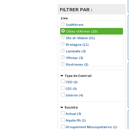
FILTRER PAR :
Lieu
Indifférent
Côtes-d'Armor (10)
Ille-et-Vilaine (21)
Bretagne (11)
Lamballe (3)
Yffiniac (3)
Rostrenen (2)
Saint-Brandan (1)
Type de Contrat
Trébeurden (1)
CDD (2)
CDI (5)
Intérim (4)
Société
Actual (3)
Aquila Rh (1)
Groupement Mousquetaires (1)