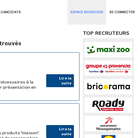
 CANDIDATS
ESPACE RECRUTEUR
SE CONNECTER
TOP RECRUTEURS
 trouvés
Lire la
 nécessaires à la
suite
ur présentation en
Lire la
 produits "maison".
suite