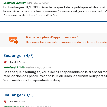
Lamballe (22400) -
CDD -
22/07/2026
Un Boulanger H/F CDD Dans le respect de la politique et des inst
la société dans tous les domaines (commercial, gestion, social) : V
Assurer toutes les tâches d'exécu...
Ne ratez plus d'opportunités !
Recevez les nouvelles annonces de cette recherche
Boulanger
(H/F)
Emploi Actual
Yffiniac (22120) -
Intérim -
29/07/2026
En tant que
boulanger
, vous serez responsable de la transformat
fabrication des produits et de leur cuisson, assurant leur parfa
Vous maîtrisez les spécificités des p...
Boulanger
(H/F)
Emploi Actual
Yffiniac (22120) -