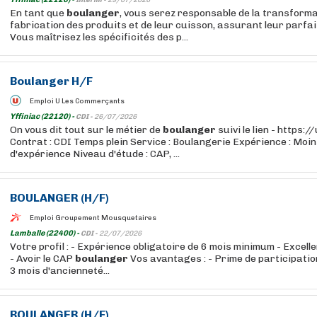
Intérim -
29/07/2026
En tant que
boulanger
, vous serez responsable de la transformat
fabrication des produits et de leur cuisson, assurant leur parfa
Vous maîtrisez les spécificités des p...
Boulanger
H/F
Emploi U Les Commerçants
Yffiniac (22120) -
CDI -
26/07/2026
On vous dit tout sur le métier de
boulanger
suivi le lien - https:
Contrat : CDI Temps plein Service : Boulangerie Expérience : Moin
d'expérience Niveau d'étude : CAP, ...
BOULANGER
(H/F)
Emploi Groupement Mousquetaires
Lamballe (22400) -
CDI -
22/07/2026
Votre profil : - Expérience obligatoire de 6 mois minimum - Excelle
- Avoir le CAP
boulanger
Vos avantages : - Prime de participatio
3 mois d'ancienneté...
BOULANGER
(H/F)