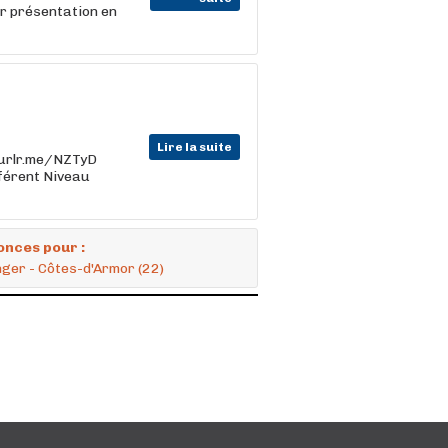
ur présentation en
Lire la suite
//urlr.me/NZTyD
fférent Niveau
onces pour :
nger - Côtes-d'Armor (22)