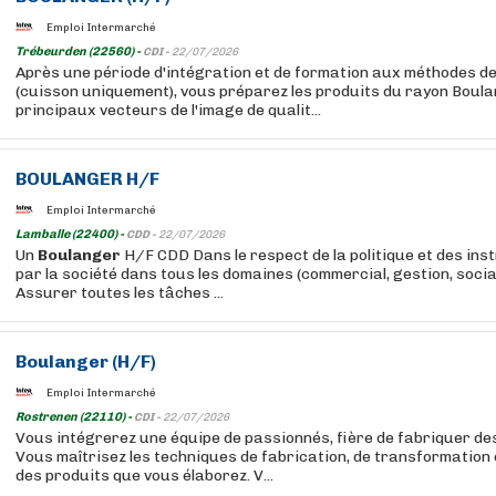
Emploi Intermarché
Trébeurden (22560) -
CDI -
22/07/2026
Après une période d'intégration et de formation aux méthodes de
(cuisson uniquement), vous préparez les produits du rayon Boula
principaux vecteurs de l'image de qualit...
BOULANGER
H/F
Emploi Intermarché
Lamballe (22400) -
CDD -
22/07/2026
Un
Boulanger
H/F CDD Dans le respect de la politique et des ins
par la société dans tous les domaines (commercial, gestion, social)
Assurer toutes les tâches ...
Boulanger
(H/F)
Emploi Intermarché
Rostrenen (22110) -
CDI -
22/07/2026
Vous intégrerez une équipe de passionnés, fière de fabriquer des
Vous maîtrisez les techniques de fabrication, de transformation
des produits que vous élaborez. V...