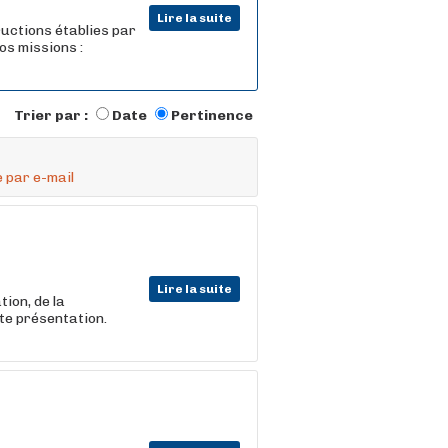
Lire la suite
ructions établies par
os missions :
Trier par :
Date
Pertinence
 par e-mail
Lire la suite
ion, de la
ite présentation.