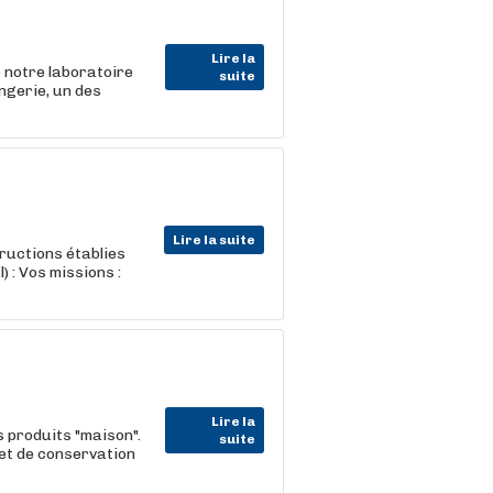
Lire la
 notre laboratoire
suite
ngerie, un des
Lire la suite
tructions établies
 : Vos missions :
Lire la
 produits "maison".
suite
 et de conservation