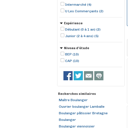
Intermarché (4)
U Les Commerçants (2)
Expérience
Débutant (0 à 1 an) (2)
Junior (2 à 4 ans) (5)
Niveau d'étude
BEP (10)
CAP (10)
Recherches similaires
Maître Boulanger
Ouvrier boulanger Lamballe
Boulanger pâtissier Bretagne
Boulanger
Boulanger viennoisier