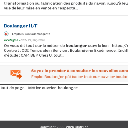
transformation ou fabrication des produits du rayon, jusqu'à le
vue de leur mise en vente en respecta...
Boulanger
H/F
Emploi U Les Commerçants
Bretagne -
CDI -
24/07/2026
On vous dit tout sur le métier de
boulanger
suivi le lien - https:
Contrat : CDI Temps plein Service : Boulangerie Expérience : Indi
d'étude : CAP, BEP Chez U, tout...
Soyez le premier à consulter les nouvelles ann
Emploi Boulanger pâtissier traiteur ouvrier boula
Haut de page - Métier ouvrier-boulanger
Copyright 2000-2026 Distrijob