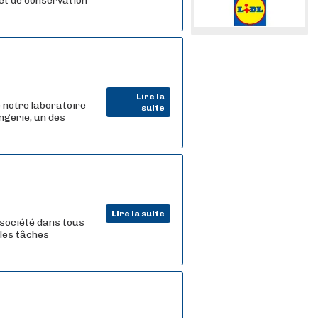
 et de conservation
Lire la
 notre laboratoire
suite
ngerie, un des
Lire la suite
a société dans tous
 les tâches