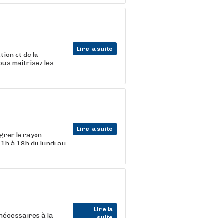
Lire la suite
ion et de la
ous maîtrisez les
Lire la suite
grer le rayon
11h à 18h du lundi au
Lire la
 nécessaires à la
suite