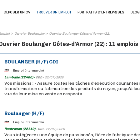
DEPOSER UN CV
TROUVER UN EMPLOI
PORTRAITS D'ENTREPRISES
BLOG
>
>
Emploi
Ouvrier Boulanger
Ouvrier Boulanger Côtes-d'Armor (22)
Ouvrier Boulanger Côtes-d'Armor (22) : 11 emplois
BOULANGER (H/F) CDI
Emploi Intermarché
Lamballe (22400) -
CDD -
22/07/2026
Vos missions : - Assure toutes les tâches d'exécution courantes
transformation ou fabrication des produits du rayon, jusqu'à le
vue de leur mise en vente en respecta...
Boulanger (H/F)
Emploi Intermarché
Rostrenen (22110) -
CDI -
22/07/2026
Vous intégrerez une équipe de passionnés, fière de fabriquer des