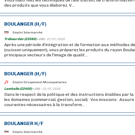
Vous maîtrisez les techniques de fabrication, de transformation
des produits que vous élaborez. V...
BOULANGER (H/F)
Emploi Intermarché
Trébeurden (22560) -
CDI -
22/07/2026
Après une période d'intégration et de formation aux méthodes de
(cuisson uniquement), vous préparez les produits du rayon Boula
principaux vecteurs de l'image de qualit...
BOULANGER (H/F)
Emploi Groupement Mousquetaires
Lamballe (22400) -
CDI -
22/07/2026
Dans le respect de la politique et des instructions établies par l
les domaines (commercial, gestion, social) : Vos missions : Assure
courantes nécessaires à la transform...
BOULANGER H/F
Emploi Intermarché