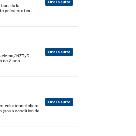
Lire la suite
ion, de la
ite présentation.
Lire la suite
//urlr.me/NZTyD
s de 2 ans
Lire la suite
nt relationnel client
n (sous condition de