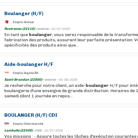
Boulanger
(H/F)
Emploi Actual
Rostrenen (22110) -
Intérim -
22/07/2026
En tant que
boulanger
, vous serez responsable de la transformat
fabrication des produits, assurant leur parfaite présentation. V
spécificités des produits ainsi que...
Aide-
boulanger
H/F
Emploi Aquila Rh
Saint-Brandan (22800) -
Intérim -
05/08/2026
Je recherche pour notre client, un aide-
boulanger
H/F pour inté
boulangerie d'une enseigne de grande distribution. Horaires de 
samedi (dont 1 journée en repos...
BOULANGER
(H/F) CDI
Emploi Intermarché
Lamballe (22400) -
CDD -
22/07/2026
Vos missions : - Assure toutes les tâches d'exécution courantes