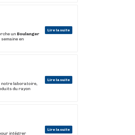
Lire la suite
erche un
Boulanger
r semaine en
Lire la suite
 notre laboratoire,
roduits du rayon
Lire la suite
pour intégrer