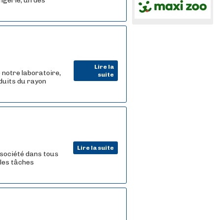
ngerie, un des
Lire la
 notre laboratoire,
suite
oduits du rayon
Lire la suite
a société dans tous
 les tâches