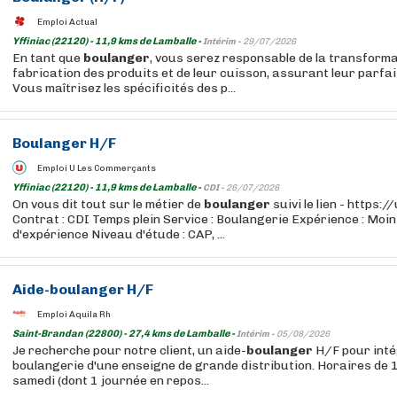
Emploi Actual
Yffiniac (22120) - 11,9 kms de Lamballe -
Intérim -
29/07/2026
En tant que
boulanger
, vous serez responsable de la transformat
fabrication des produits et de leur cuisson, assurant leur parfa
Vous maîtrisez les spécificités des p...
Boulanger
H/F
Emploi U Les Commerçants
Yffiniac (22120) - 11,9 kms de Lamballe -
CDI -
26/07/2026
On vous dit tout sur le métier de
boulanger
suivi le lien - https:
Contrat : CDI Temps plein Service : Boulangerie Expérience : Moin
d'expérience Niveau d'étude : CAP, ...
Aide-
boulanger
H/F
Emploi Aquila Rh
Saint-Brandan (22800) - 27,4 kms de Lamballe -
Intérim -
05/08/2026
Je recherche pour notre client, un aide-
boulanger
H/F pour inté
boulangerie d'une enseigne de grande distribution. Horaires de 
samedi (dont 1 journée en repos...