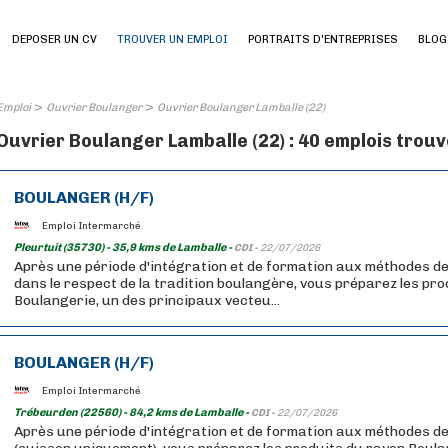
DEPOSER UN CV
TROUVER UN EMPLOI
PORTRAITS D'ENTREPRISES
BLOG
>
>
Emploi
Ouvrier Boulanger
Ouvrier Boulanger Lamballe (22)
Ouvrier Boulanger Lamballe (22) : 40 emplois trou
BOULANGER (H/F)
Emploi Intermarché
Pleurtuit (35730) - 35,9 kms de Lamballe -
CDI -
22/07/2026
Après une période d'intégration et de formation aux méthodes de
dans le respect de la tradition boulangère, vous préparez les pr
Boulangerie, un des principaux vecteu...
BOULANGER (H/F)
Emploi Intermarché
Trébeurden (22560) - 84,2 kms de Lamballe -
CDI -
22/07/2026
Après une période d'intégration et de formation aux méthodes de