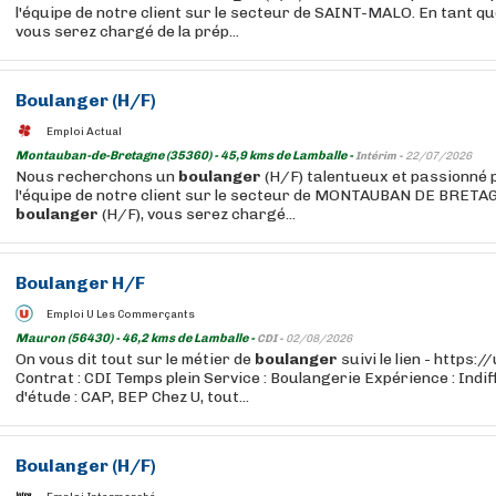
l'équipe de notre client sur le secteur de SAINT-MALO. En tant q
vous serez chargé de la prép...
Boulanger
(H/F)
Emploi Actual
Montauban-de-Bretagne (35360) - 45,9 kms de Lamballe -
Intérim -
22/07/2026
Nous recherchons un
boulanger
(H/F) talentueux et passionné 
l'équipe de notre client sur le secteur de MONTAUBAN DE BRETAG
boulanger
(H/F), vous serez chargé...
Boulanger
H/F
Emploi U Les Commerçants
Mauron (56430) - 46,2 kms de Lamballe -
CDI -
02/08/2026
On vous dit tout sur le métier de
boulanger
suivi le lien - https:
Contrat : CDI Temps plein Service : Boulangerie Expérience : Indi
d'étude : CAP, BEP Chez U, tout...
Boulanger
(H/F)