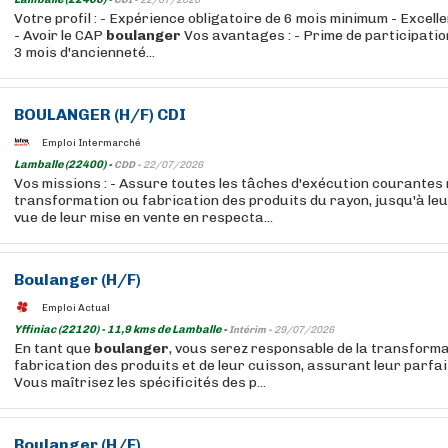
CDI -
22/07/2026
Votre profil : - Expérience obligatoire de 6 mois minimum - Excelle
- Avoir le CAP
boulanger
Vos avantages : - Prime de participatio
3 mois d'ancienneté...
BOULANGER
(H/F) CDI
Emploi Intermarché
Lamballe (22400) -
CDD -
22/07/2026
Vos missions : - Assure toutes les tâches d'exécution courantes
transformation ou fabrication des produits du rayon, jusqu'à le
vue de leur mise en vente en respecta...
Boulanger
(H/F)
Emploi Actual
Yffiniac (22120) - 11,9 kms de Lamballe -
Intérim -
29/07/2026
En tant que
boulanger
, vous serez responsable de la transformat
fabrication des produits et de leur cuisson, assurant leur parfa
Vous maîtrisez les spécificités des p...
Boulanger
(H/F)