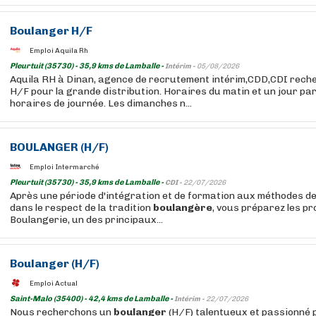
Boulanger
H/F
Emploi Aquila Rh
Pleurtuit (35730) - 35,9 kms de Lamballe -
Intérim -
05/08/2026
Aquila RH à Dinan, agence de recrutement intérim,CDD,CDI rech
H/F pour la grande distribution. Horaires du matin et un jour pa
horaires de journée. Les dimanches n...
BOULANGER
(H/F)
Emploi Intermarché
Pleurtuit (35730) - 35,9 kms de Lamballe -
CDI -
22/07/2026
Après une période d'intégration et de formation aux méthodes de
dans le respect de la tradition
boulangère
, vous préparez les p
Boulangerie, un des principaux...
Boulanger
(H/F)
Emploi Actual
Saint-Malo (35400) - 42,4 kms de Lamballe -
Intérim -
22/07/2026
Nous recherchons un
boulanger
(H/F) talentueux et passionné 