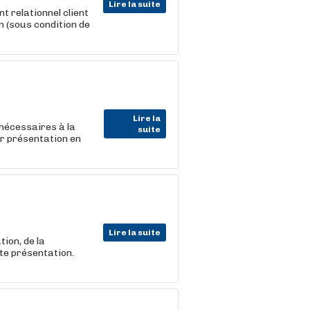
Lire la suite
nt relationnel client
n (sous condition de
Lire la
 nécessaires à la
suite
ur présentation en
Lire la suite
ion, de la
ite présentation.