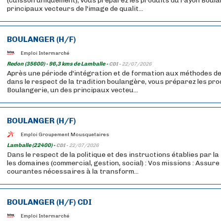
(cuisson uniquement), vous préparez les produits du rayon Boula
principaux vecteurs de l'image de qualit...
BOULANGER (H/F)
Emploi Intermarché
Redon (35600) - 96,3 kms de Lamballe -
CDI -
22/07/2026
Après une période d'intégration et de formation aux méthodes de
dans le respect de la tradition boulangère, vous préparez les pr
Boulangerie, un des principaux vecteu...
BOULANGER (H/F)
Emploi Groupement Mousquetaires
Lamballe (22400) -
CDI -
22/07/2026
Dans le respect de la politique et des instructions établies par l
les domaines (commercial, gestion, social) : Vos missions : Assure
courantes nécessaires à la transform...
BOULANGER (H/F) CDI
Emploi Intermarché