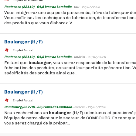
Emploi Intermarché
Rostrenen (22110) - 64,5 kms de Lamballe -
CDI -
22/07/2026
Vous intégrerez une équipe de passionnés, fière de fabriquer des
Vous maîtrisez les techniques de fabrication, de transformation
des produits que vous élaborez. V...
Boulanger
(H/F)
Emploi Actual
Rostrenen (22110) - 64,5 kms de Lamballe -
Intérim -
22/07/2026
En tant que
boulanger
, vous serez responsable de la transformat
fabrication des produits, assurant leur parfaite présentation. V
spécificités des produits ainsi que...
Boulanger
(H/F)
Emploi Actual
Combourg (35270) - 56,9 kms de Lamballe -
Intérim -
22/07/2026
Nous recherchons un
boulanger
(H/F) talentueux et passionné 
l'équipe de notre client sur le secteur de COMBOURG. En tant qu
vous serez chargé de la prépar...