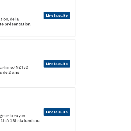
Lire la suite
ion, de la
ite présentation.
Lire la suite
//urlr.me/NZTyD
s de 2 ans
Lire la suite
grer le rayon
11h à 18h du lundi au