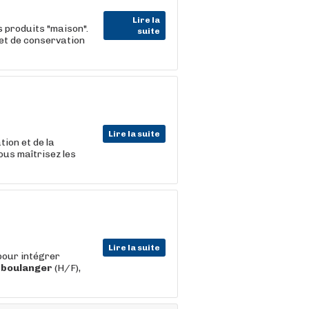
Lire la
 produits "maison".
suite
 et de conservation
Lire la suite
ion et de la
ous maîtrisez les
Lire la suite
pour intégrer
e
boulanger
(H/F),