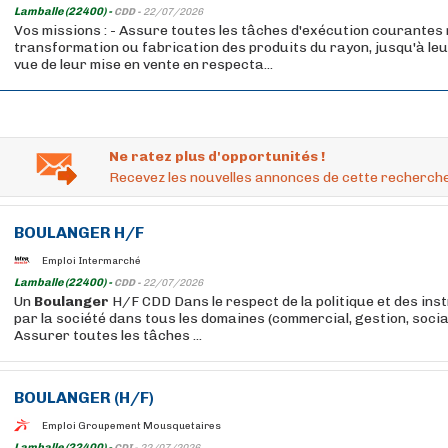
Lamballe (22400) -
CDD -
22/07/2026
Vos missions : - Assure toutes les tâches d'exécution courantes
transformation ou fabrication des produits du rayon, jusqu'à le
vue de leur mise en vente en respecta...
Ne ratez plus d'opportunités !
Recevez les nouvelles annonces de cette recherche
BOULANGER
H/F
Emploi Intermarché
Lamballe (22400) -
CDD -
22/07/2026
Un
Boulanger
H/F CDD Dans le respect de la politique et des ins
par la société dans tous les domaines (commercial, gestion, social)
Assurer toutes les tâches ...
BOULANGER
(H/F)
Emploi Groupement Mousquetaires
Lamballe (22400) -