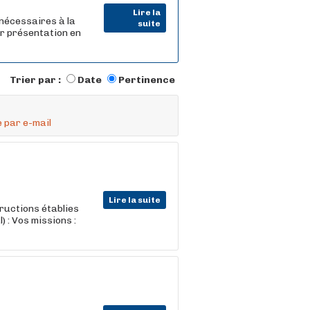
Lire la
 nécessaires à la
suite
ur présentation en
Trier par :
Date
Pertinence
 par e-mail
Lire la suite
tructions établies
 : Vos missions :