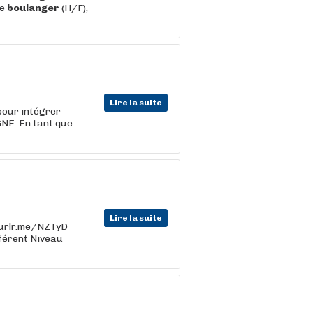
ue
boulanger
(H/F),
Lire la suite
pour intégrer
NE. En tant que
Lire la suite
//urlr.me/NZTyD
fférent Niveau