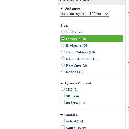
Distance
Lieu
Indifférent
Lamballe (3)
Bretagne (39)
Ille-et-Vilaine (18)
Côtes-d'Armor (10)
Pluvigner (3)
Rennes (3)
Yffiniac (3)
Type de Contrat
Carentoir (2)
CDD (2)
Janzé (2)
CDI (24)
Pleurtuit (2)
Intérim (14)
Rostrenen (2)
Normandie (1)
Société
Arradon (1)
Actual (15)
Bain-de-Bretagne (1)
Aquila Rh (2)