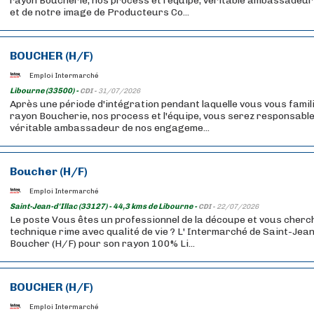
rayon Boucherie, nos process et l'équipe, véritable ambassadeu
et de notre image de Producteurs Co...
BOUCHER (H/F)
Emploi Intermarché
Libourne (33500) -
CDI -
31/07/2026
Après une période d'intégration pendant laquelle vous vous famil
rayon Boucherie, nos process et l'équipe, vous serez responsable
véritable ambassadeur de nos engageme...
Boucher (H/F)
Emploi Intermarché
Saint-Jean-d'Illac (33127) - 44,3 kms de Libourne -
CDI -
22/07/2026
Le poste Vous êtes un professionnel de la découpe et vous cherc
technique rime avec qualité de vie ? L' Intermarché de Saint-Jean
Boucher (H/F) pour son rayon 100% Li...
BOUCHER (H/F)
Emploi Intermarché