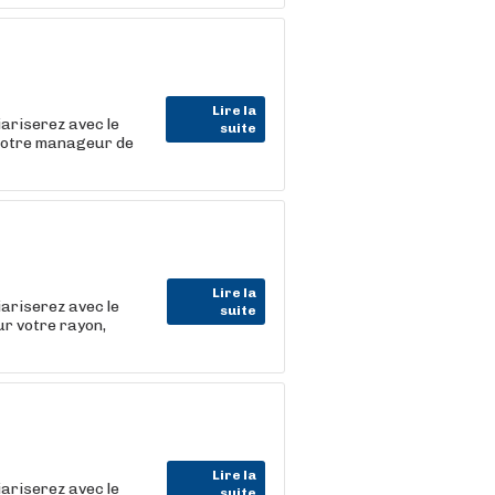
Lire la
iariserez avec le
suite
 votre manageur de
Lire la
iariserez avec le
suite
ur votre rayon,
Lire la
iariserez avec le
suite