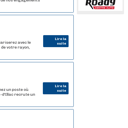
r de nos engagements
Lire la
iariserez avec le
suite
 de votre rayon,
Lire la
hez un poste où
suite
-d'Illac recrute un