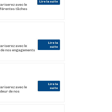
Lire la suite
iariserez avec le
ifférentes tâches
Lire la
iariserez avec le
suite
r de nos engagements
Lire la
iariserez avec le
suite
adeur de nos