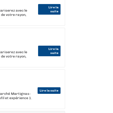
Lire la
iariserez avec le
suite
 de votre rayon,
Lire la
iariserez avec le
suite
 de votre rayon,
Lire la suite
rmarché Martignas-
fil et expérience 1.