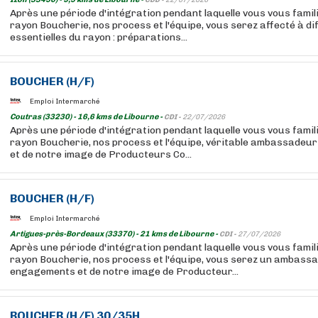
CDD -
22/07/2026
Après une période d'intégration pendant laquelle vous vous famil
rayon Boucherie, nos process et l'équipe, vous serez affecté à d
essentielles du rayon : préparations...
BOUCHER
(H/F)
Emploi Intermarché
Coutras (33230) - 16,6 kms de Libourne -
CDI -
22/07/2026
Après une période d'intégration pendant laquelle vous vous famil
rayon Boucherie, nos process et l'équipe, véritable ambassadeu
et de notre image de Producteurs Co...
BOUCHER
(H/F)
Emploi Intermarché
Artigues-près-Bordeaux (33370) - 21 kms de Libourne -
CDI -
27/07/2026
Après une période d'intégration pendant laquelle vous vous famil
rayon Boucherie, nos process et l'équipe, vous serez un ambass
engagements et de notre image de Producteur...
BOUCHER
(H/F) 30/35H