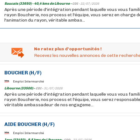
Saucats (33650) - 40,4 kms de Libourne -
CDI -
22/07/2026
Après une période d'intégration pendant laquelle vous vous famil
rayon Boucherie, nos process et l'équipe, vous serez en charge de
l'animation du rayon, véritable ambas...
Ne ratez plus d'opportunités !
Recevez les nouvelles annonces de cette recherche
BOUCHER
(H/F)
Emploi Intermarché
Libourne (33500) -
CDI -
31/07/2026
Après une période d'intégration pendant laquelle vous vous famil
rayon Boucherie, nos process et l'équipe, vous serez responsable
véritable ambassadeur de nos engageme...
AIDE
BOUCHER
(H/F)
Emploi Intermarché
Izon (33450) - 9,5 kms de Libourne -