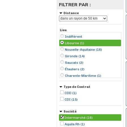
FILTRER PAR :
Distance
Lieu
Indifférent
Libourne (1)
Nouvelle-Aquitaine (16)
Gironde (14)
Saucats (2)
Étauliers (2)
Charente-Maritime (1)
Artigues-près-Bordeaux (1)
Type de Contrat
Bordeaux (1)
CDD (1)
Béguey (1)
CDI (15)
Cestas (1)
Coutras (1)
Société
Izon (1)
Intermarché (16)
Langon (1)
Aquila Rh (1)