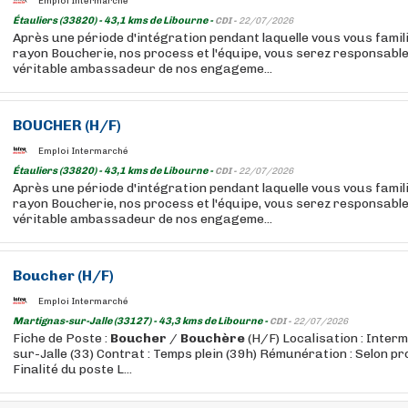
Emploi Intermarché
Étauliers (33820) - 43,1 kms de Libourne -
CDI -
22/07/2026
Après une période d'intégration pendant laquelle vous vous famil
rayon Boucherie, nos process et l'équipe, vous serez responsable
véritable ambassadeur de nos engageme...
BOUCHER
(H/F)
Emploi Intermarché
Étauliers (33820) - 43,1 kms de Libourne -
CDI -
22/07/2026
Après une période d'intégration pendant laquelle vous vous famil
rayon Boucherie, nos process et l'équipe, vous serez responsable
véritable ambassadeur de nos engageme...
Boucher
(H/F)
Emploi Intermarché
Martignas-sur-Jalle (33127) - 43,3 kms de Libourne -
CDI -
22/07/2026
Fiche de Poste :
Boucher
/
Bouchère
(H/F) Localisation : Inte
sur-Jalle (33) Contrat : Temps plein (39h) Rémunération : Selon pro
Finalité du poste L...