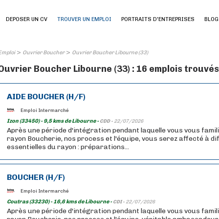
DEPOSER UN CV
TROUVER UN EMPLOI
PORTRAITS D'ENTREPRISES
BLOG
>
>
Emploi
Ouvrier Boucher
Ouvrier Boucher Libourne (33)
Ouvrier Boucher Libourne (33) : 16 emplois trouvés
AIDE BOUCHER (H/F)
Emploi Intermarché
Izon (33450) - 9,5 kms de Libourne -
CDD -
22/07/2026
Après une période d'intégration pendant laquelle vous vous famil
rayon Boucherie, nos process et l'équipe, vous serez affecté à d
essentielles du rayon : préparations...
BOUCHER (H/F)
Emploi Intermarché
Coutras (33230) - 16,6 kms de Libourne -
CDI -
22/07/2026
Après une période d'intégration pendant laquelle vous vous famil