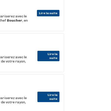
Lire la suite
iariserez avec le
 Chef
Boucher
, en
Lire la
iariserez avec le
suite
 de votre rayon,
Lire la
iariserez avec le
suite
 de votre rayon,