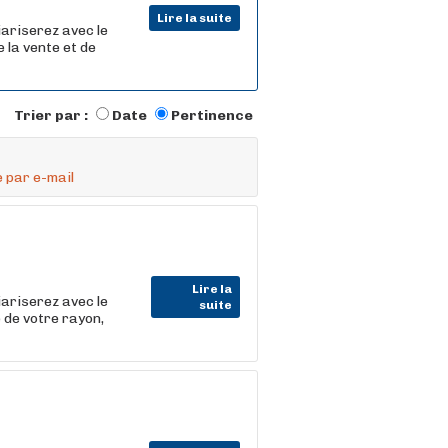
Lire la suite
iariserez avec le
 la vente et de
Trier par :
Date
Pertinence
 par e-mail
Lire la
iariserez avec le
suite
 de votre rayon,