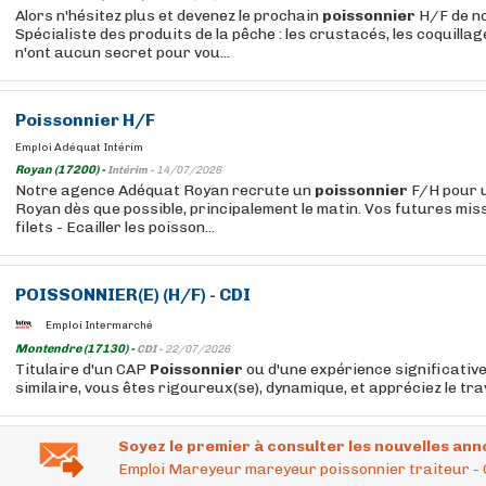
Alors n'hésitez plus et devenez le prochain
poissonnier
H/F de no
Spécialiste des produits de la pêche : les crustacés, les coquillag
n'ont aucun secret pour vou...
Poissonnier
H/F
Emploi Adéquat Intérim
Royan (17200) -
Intérim -
14/07/2026
Notre agence Adéquat Royan recrute un
poissonnier
F/H pour u
Royan dès que possible, principalement le matin. Vos futures miss
filets - Ecailler les poisson...
POISSONNIER
(E) (H/F) - CDI
Emploi Intermarché
Montendre (17130) -
CDI -
22/07/2026
Titulaire d'un CAP
Poissonnier
ou d'une expérience significativ
similaire, vous êtes rigoureux(se), dynamique, et appréciez le trava
Soyez le premier à consulter les nouvelles ann
Emploi Mareyeur mareyeur poissonnier traiteur -