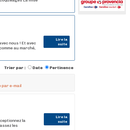
 coquillages La mise
Lire la
vec nous ! Et avec
suite
s comme au marché,
Trier par :
Date
Pertinence
 par e-mail
Lire la
ceptionnez la
suite
assez les