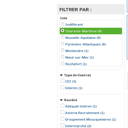
FILTRER PAR :
Lieu
Indifférent
Charente-Maritime (6)
Nouvelle-Aquitaine (6)
Pyrénées-Atlantiques (6)
Montendre (1)
Nieul-sur-Mer (1)
Rochefort (1)
Royan (1)
Type de Contrat
Saint-Jean-d'Angély (1)
CDI (5)
Intérim (1)
Société
Adéquat Intérim (1)
Astoria Recrutement (1)
Groupement Mousquetaires (1)
Intermarché (2)