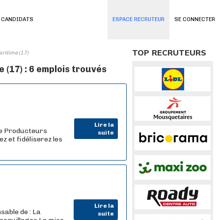
 CANDIDATS
ESPACE RECRUTEUR
SE CONNECTER
TOP RECRUTEURS
ritime (17)
(17) : 6 emplois trouvés
Lire la
de Producteurs
suite
z et fidéliserez les
Lire la
sable de : La
suite