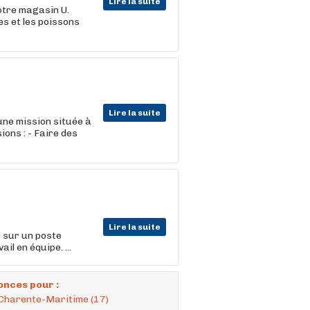
Lire la suite
tre magasin U.
es et les poissons
Lire la suite
ne mission située à
ions : - Faire des
Lire la suite
e sur un poste
il en équipe. ...
onces pour :
 Charente-Maritime (17)