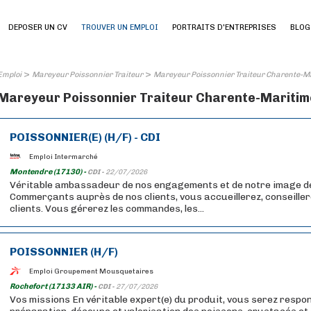
DEPOSER UN CV
TROUVER UN EMPLOI
PORTRAITS D'ENTREPRISES
BLOG
>
>
Emploi
Mareyeur Poissonnier Traiteur
Mareyeur Poissonnier Traiteur Charente-Ma
Mareyeur Poissonnier Traiteur Charente-Maritime 
POISSONNIER(E) (H/F) - CDI
Emploi Intermarché
Montendre (17130) -
CDI -
22/07/2026
Véritable ambassadeur de nos engagements et de notre image 
Commerçants auprès de nos clients, vous accueillerez, conseillere
clients. Vous gérerez les commandes, les...
POISSONNIER (H/F)
Emploi Groupement Mousquetaires
Rochefort (17133 AIR) -
CDI -
27/07/2026
Vos missions En véritable expert(e) du produit, vous serez respon