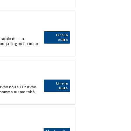
Lire la
sable de : La
suite
 coquillages La mise
Lire la
vec nous ! Et avec
suite
s comme au marché,