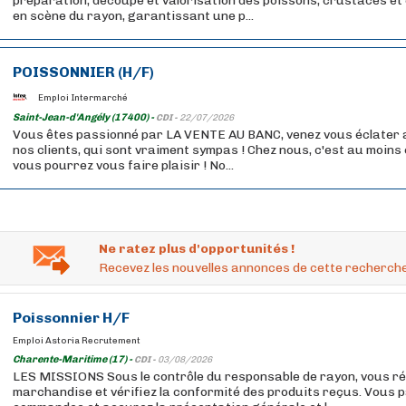
préparation, découpe et valorisation des poissons, crustacés et
en scène du rayon, garantissant une p...
POISSONNIER (H/F)
Emploi Intermarché
Saint-Jean-d'Angély (17400) -
CDI -
22/07/2026
Vous êtes passionné par LA VENTE AU BANC, venez vous éclater a
nos clients, qui sont vraiment sympas ! Chez nous, c'est au moin
vous pourrez vous faire plaisir ! No...
Ne ratez plus d'opportunités !
Recevez les nouvelles annonces de cette recherche
Poissonnier
H/F
Emploi Astoria Recrutement
Charente-Maritime (17) -
CDI -
03/08/2026
LES MISSIONS Sous le contrôle du responsable de rayon, vous ré
marchandise et vérifiez la conformité des produits reçus. Vous p