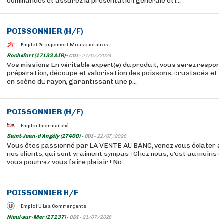
commandes et assurez la présentation générale et l...
POISSONNIER
(H/F)
Emploi Groupement Mousquetaires
Rochefort (17133 AIR) -
CDI -
27/07/2026
Vos missions En véritable expert(e) du produit, vous serez respon
préparation, découpe et valorisation des poissons, crustacés et
en scène du rayon, garantissant une p...
POISSONNIER
(H/F)
Emploi Intermarché
Saint-Jean-d'Angély (17400) -
CDI -
22/07/2026
Vous êtes passionné par LA VENTE AU BANC, venez vous éclater a
nos clients, qui sont vraiment sympas ! Chez nous, c'est au moin
vous pourrez vous faire plaisir ! No...
POISSONNIER
H/F
Emploi U Les Commerçants
Nieul-sur-Mer (17137) -
CDI -
21/07/2026