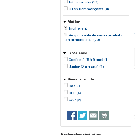
Intermarché (12)
U Les Commerçants (4)
Métier
Indifférent
Responsable de rayon produits
non alimentaires (20)
Expérience
Confirmé (5 à 9 ans) (1)
Junior (2 à 4 ans) (1)
Niveau d'étude
Bac (3)
BEP (5)
CAP (5)
Recherches similaires