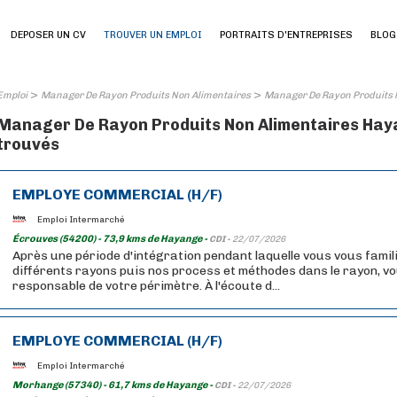
DEPOSER UN CV
TROUVER UN EMPLOI
PORTRAITS D'ENTREPRISES
BLOG
>
>
Emploi
Manager De Rayon Produits Non Alimentaires
Manager De Rayon Produits 
Manager De Rayon Produits Non Alimentaires Hayan
trouvés
EMPLOYE COMMERCIAL (H/F)
Emploi Intermarché
Écrouves (54200) - 73,9 kms de Hayange -
CDI -
22/07/2026
Après une période d'intégration pendant laquelle vous vous famil
différents rayons puis nos process et méthodes dans le rayon, v
responsable de votre périmètre. À l'écoute d...
EMPLOYE COMMERCIAL (H/F)
Emploi Intermarché
Morhange (57340) - 61,7 kms de Hayange -
CDI -
22/07/2026