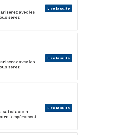
Lire la suite
iariserez avec les
vous serez
Lire la suite
iariserez avec les
vous serez
Lire la suite
la satisfaction
 votre tempérament