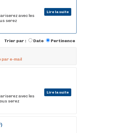
Lire la suite
iariserez avec les
ous serez
Trier par :
Date
Pertinence
 par e-mail
Lire la suite
iariserez avec les
vous serez
)