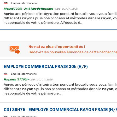
Emploi Intermarché
Metz (57000) - 24,6 kms de Hayange -
CDI -
22/07/2026
Après une période d'intégration pendant laquelle vous vous famil
différents rayons puis nos process et méthodes dans le rayon, v
responsable de votre périmètre. À l'écoute d...
Ne ratez plus d'opportunités !
Recevez les nouvelles annonces de cette recherche
EMPLOYE COMMERCIAL FRAIS 30h (H/F)
Emploi Intermarché
Hayange (57700) -
CDD -
30/07/2026
Après une période d'intégration pendant laquelle vous vous famil
différents
rayons
puis nos process et méthodes dans le
rayon
, 
responsable de votre périmètre...
CDI 36H75 - EMPLOYE COMMERCIAL
RAYON
FRAIS (H/F
Emploi Intermarché