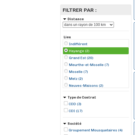
FILTRER PAR :
Distance
Lieu
Indifférent
Hayange (2)
Grand Est (20)
Meurthe-et-Moselle (7)
Moselle (7)
Metz (2)
Neuves-Maisons (2)
Seichamps (2)
Type de Contrat
Basse-Ham (1)
CDD (3)
Commercy (1)
CDI (17)
Drulingen (1)
Longuyon (1)
Société
Ludres (1)
Groupement Mousquetaires (4)
Morhange (1)