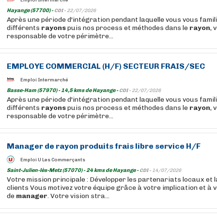
Hayange (57700) -
CDI -
22/07/2026
Après une période d'intégration pendant laquelle vous vous famil
différents
rayons
puis nos process et méthodes dans le
rayon
, 
responsable de votre périmètre...
EMPLOYE COMMERCIAL (H/F) SECTEUR FRAIS/SEC
Emploi Intermarché
Basse-Ham (57970) - 14,5 kms de Hayange -
CDI -
22/07/2026
Après une période d'intégration pendant laquelle vous vous famil
différents
rayons
puis nos process et méthodes dans le
rayon
, 
responsable de votre périmètre...
Manager
de
rayon
produits
frais libre service H/F
Emploi U Les Commerçants
Saint-Julien-lès-Metz (57070) - 24 kms de Hayange -
CDI -
14/07/2026
Votre mission principale : Développer les partenariats locaux et 
clients Vous motivez votre équipe grâce à votre implication et à
de
manager
. Votre vision stra...