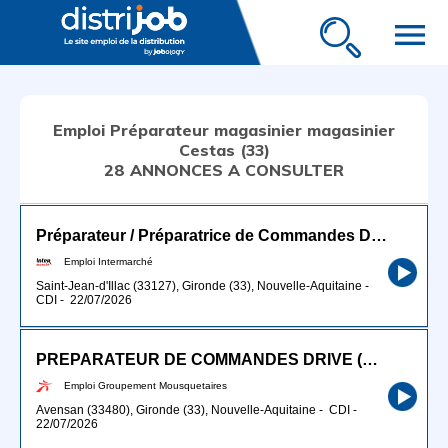
menu
Emploi Préparateur magasinier magasinier
Cestas (33)
28 ANNONCES A CONSULTER
Préparateur / Préparatrice de Commandes Drive H/F
Emploi Intermarché
Saint-Jean-d'Illac (33127), Gironde (33), Nouvelle-Aquitaine
-
CDI
-
22/07/2026
PREPARATEUR DE COMMANDES DRIVE (H/F)
Emploi Groupement Mousquetaires
Avensan (33480), Gironde (33), Nouvelle-Aquitaine
-
CDI
-
22/07/2026