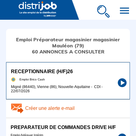
menu
Emploi Préparateur magasinier magasinier
Mauléon (79)
60 ANNONCES A CONSULTER
RECEPTIONNAIRE (H/F)26
Emploi Brico Cash
Migné (86440), Vienne (86), Nouvelle-Aquitaine
-
CDI
-
22/07/2026
Créer une alerte e-mail
PREPARATEUR DE COMMANDES DRIVE H/F
Emploi Adéquat Intérim