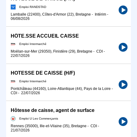
Emploi RANDSTAD
Lamballe (22400), Côtes-d'Armor (22), Bretagne
-
Intérim
-
06/08/2026
HÔTE.SSE ACCUEIL CAISSE
Emploi Intermarché
Moëlan-sur-Mer (29350), Finistère (29), Bretagne
-
CDI
-
22/07/2026
HOTESSE DE CAISSE (H/F)
Emploi Intermarché
Pontchâteau (44160), Loire-Atlantique (44), Pays de la Loire
-
CDI
-
22/07/2026
Hôtesse de caisse, agent de surface
Emploi U Les Commerçants
Rennes (35000), Ille-et-Vilaine (35), Bretagne
-
CDI
-
21/07/2026