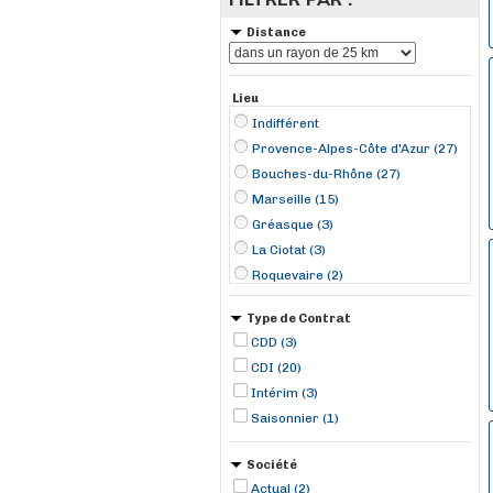
Distance
Lieu
Indifférent
Provence-Alpes-Côte d'Azur (27)
Bouches-du-Rhône (27)
Marseille (15)
Gréasque (3)
La Ciotat (3)
Roquevaire (2)
Auriol (1)
Type de Contrat
Gardanne (1)
CDD (3)
La Destrousse (1)
CDI (20)
Les-Pennes-Mirabeau (1)
Intérim (3)
Saisonnier (1)
Société
Actual (2)