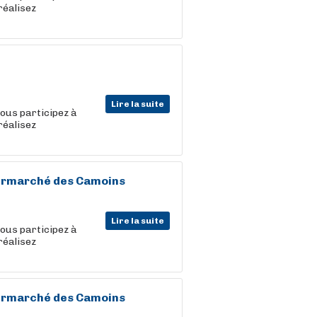
réalisez
Lire la suite
vous participez à
réalisez
termarché des Camoins
Lire la suite
vous participez à
réalisez
termarché des Camoins