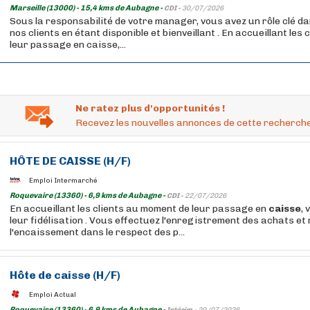
Marseille (13000) - 15,4 kms de Aubagne -
CDI -
30/07/2026
Sous la responsabilité de votre manager, vous avez un rôle clé da
nos clients en étant disponible et bienveillant . En accueillant les
leur passage en caisse,...
Ne ratez plus d'opportunités !
Recevez les nouvelles annonces de cette recherche
HÔTE DE
CAISSE
(H/F)
Emploi Intermarché
Roquevaire (13360) - 6,9 kms de Aubagne -
CDI -
22/07/2026
En accueillant les clients au moment de leur passage en
caisse
, 
leur fidélisation . Vous effectuez l'enregistrement des achats et 
l'encaissement dans le respect des p...
Hôte de
caisse
(H/F)
Emploi Actual
Roquevaire (13360) - 6,9 kms de Aubagne -