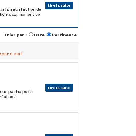
Lire la suite
ns la satisfaction de
 clients au moment de
Trier par :
Date
Pertinence
 par e-mail
Lire la suite
vous participez à
réalisez