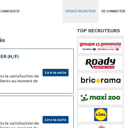
 CANDIDATS
ESPACE RECRUTEUR
SE CONNECTER
TOP RECRUTEURS
és
R (H/F)
Lire la suite
ns la satisfaction de
 clients au moment de
Lire la suite
ns la satisfaction de