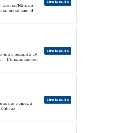
Lire la suite
n tant qu'Hôte de
ofessionnalisme et
Lire la suite
 notre équipe à LA
e : - L'encaissement
Lire la suite
vous participez à
réalisez