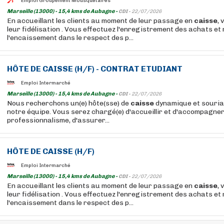
Emploi Groupement Mousquetaires
Marseille (13000) - 15,4 kms de Aubagne -
CDI -
22/07/2026
En accueillant les clients au moment de leur passage en
caisse
, 
leur fidélisation . Vous effectuez l'enregistrement des achats et 
l'encaissement dans le respect des p...
HÔTE DE
CAISSE
(H/F) - CONTRAT ETUDIANT
Emploi Intermarché
Marseille (13000) - 15,4 kms de Aubagne -
CDI -
22/07/2026
Nous recherchons un(e) hôte(sse) de
caisse
dynamique et sourian
notre équipe. Vous serez chargé(e) d'accueillir et d'accompagner
professionnalisme, d'assurer...
HÔTE DE
CAISSE
(H/F)
Emploi Intermarché
Marseille (13000) - 15,4 kms de Aubagne -
CDI -
22/07/2026
En accueillant les clients au moment de leur passage en
caisse
, 
leur fidélisation . Vous effectuez l'enregistrement des achats et 
l'encaissement dans le respect des p...