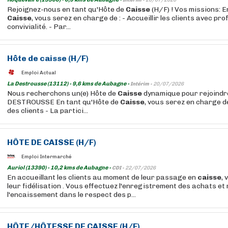
Intérim -
20/07/2026
Rejoignez-nous en tant qu'Hôte de
Caisse
(H/F) ! Vos missions: E
Caisse
, vous serez en charge de : - Accueillir les clients avec pr
convivialité. - Par...
Hôte de
caisse
(H/F)
Emploi Actual
La Destrousse (13112) - 9,6 kms de Aubagne -
Intérim -
20/07/2026
Nous recherchons un(e) Hôte de
Caisse
dynamique pour rejoindre
DESTROUSSE En tant qu'Hôte de
Caisse
, vous serez en charge d
des clients - La partici...
HÔTE DE
CAISSE
(H/F)
Emploi Intermarché
Auriol (13390) - 10,2 kms de Aubagne -
CDI -
22/07/2026
En accueillant les clients au moment de leur passage en
caisse
, 
leur fidélisation . Vous effectuez l'enregistrement des achats et 
l'encaissement dans le respect des p...
HÔTE/
HÔTESSE
DE
CAISSE
(H/F)