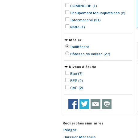
DOMINO RH (1)
Groupement Mousquetaires (2)
Intermarché (21)
Netto (1)
Métier
Indifférent
Hôtesse de caisse (27)
Niveau d'étude
Bac (7)
BEP (2)
CAP (2)
Recherches similaires
Péager
Caissier Marseille