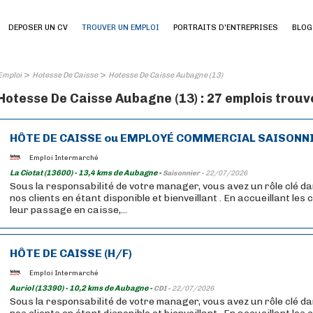
DEPOSER UN CV
TROUVER UN EMPLOI
PORTRAITS D'ENTREPRISES
BLOG
>
>
Emploi
Hotesse De Caisse
Hotesse De Caisse Aubagne (13)
Hotesse De Caisse Aubagne (13) : 27 emplois trouv
HÔTE DE CAISSE ou EMPLOYÉ COMMERCIAL SAISONNIE
Emploi Intermarché
La Ciotat (13600) - 13,4 kms de Aubagne -
Saisonnier -
22/07/2026
Sous la responsabilité de votre manager, vous avez un rôle clé da
nos clients en étant disponible et bienveillant . En accueillant les
leur passage en caisse,...
HÔTE DE CAISSE (H/F)
Emploi Intermarché
Auriol (13390) - 10,2 kms de Aubagne -
CDI -
22/07/2026
Sous la responsabilité de votre manager, vous avez un rôle clé da