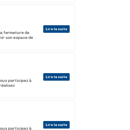
Lire la suite
 la fermeture de
nir son espace de
Lire la suite
vous participez à
réalisez
Lire la suite
vous participez à