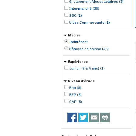
Groupement Mousquetaires (3)
Intermarché (38)
SBC (1)
U Les Commerçants (1)
Métier
Indifférent
Hôtesse de caisse (45)
Expérience
Junior (2 à 4 ans) (1)
Niveau d'étude
Bac (8)
BEP (5)
CAP (5)