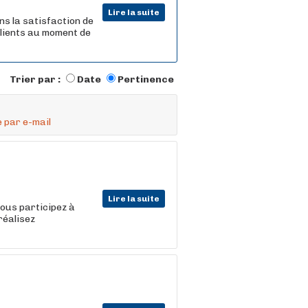
Lire la suite
ns la satisfaction de
 clients au moment de
Trier par :
Date
Pertinence
 par e-mail
Lire la suite
vous participez à
réalisez