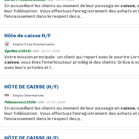
CDI -
31/07/2026
En accueillant les clients au moment de leur passage en
caisse
, 
leur fidélisation . Vous effectuez l'enregistrement des achats et 
l'encaissement dans le respect des p...
Hôte
de
caisse
H/F
Emploi U Les Commerçants
Éguilles (13510) -
CDI -
29/07/2026
Votre mission principale : un client qui repart avec le sourire Lo
caisse
, vous êtes l'interlocuteur privilégié des clients. Grâce à v
avec leurs articles et l...
HÔTE
DE
CAISSE
(H/F)
Emploi Intermarché
Pélissanne (13330) -
CDI -
27/07/2026
En accueillant les clients au moment de leur passage en
caisse
, 
leur fidélisation . Vous effectuez l'enregistrement des achats et 
l'encaissement dans le respect des p...
HÔTE
DE
CAISSE
(H/F)