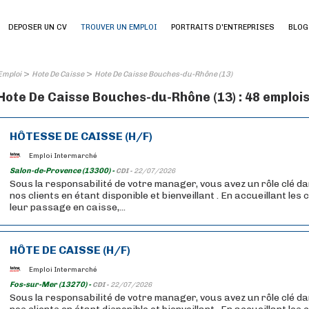
DEPOSER UN CV
TROUVER UN EMPLOI
PORTRAITS D'ENTREPRISES
BLOG
>
>
Emploi
Hote De Caisse
Hote De Caisse Bouches-du-Rhône (13)
Hote De Caisse Bouches-du-Rhône (13) : 48 emploi
HÔTESSE DE CAISSE (H/F)
Emploi Intermarché
Salon-de-Provence (13300) -
CDI -
22/07/2026
Sous la responsabilité de votre manager, vous avez un rôle clé da
nos clients en étant disponible et bienveillant . En accueillant les
leur passage en caisse,...
HÔTE DE CAISSE (H/F)
Emploi Intermarché
Fos-sur-Mer (13270) -
CDI -
22/07/2026
Sous la responsabilité de votre manager, vous avez un rôle clé da