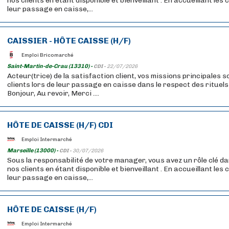
nos clients en étant disponible et bienveillant . En accueillant les
leur passage en caisse,...
CAISSIER - HÔTE CAISSE (H/F)
Emploi Bricomarché
Saint-Martin-de-Crau (13310) -
CDI -
22/07/2026
Acteur(trice) de la satisfaction client, vos missions principales son
clients lors de leur passage en caisse dans le respect des rituels 
Bonjour, Au revoir, Merci ....
HÔTE DE CAISSE (H/F) CDI
Emploi Intermarché
Marseille (13000) -
CDI -
30/07/2026
Sous la responsabilité de votre manager, vous avez un rôle clé da
nos clients en étant disponible et bienveillant . En accueillant les
leur passage en caisse,...
HÔTE DE CAISSE (H/F)
Emploi Intermarché