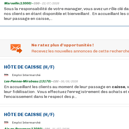
Marseille (13000) -
CDD -
22/07/2026
Sous la responsabilité de votre manager, vous avez un rôle clé da
nos clients en étant disponible et bienveillant . En accueillant les
leur passage en caisse,...
Ne ratez plus d'opportunités !
Recevez les nouvelles annonces de cette recherche
HÔTE
DE
CAISSE
(H/F)
Emploi Intermarché
Les-Pennes-Mirabeau (13170) -
CDI -
06/08/2026
En accueillant les clients au moment de leur passage en
caisse
, 
leur fidélisation . Vous effectuez l'enregistrement des achats et 
l'encaissement dans le respect des p...
HÔTE
DE
CAISSE
(H/F)
Emploi Intermarché
Aix-en-Provence (13080) -