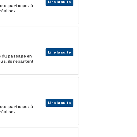
Lire la suite
vous participez à
réalisez
Lire la suite
rs du passage en
ous, ils repartent
Lire la suite
vous participez à
réalisez