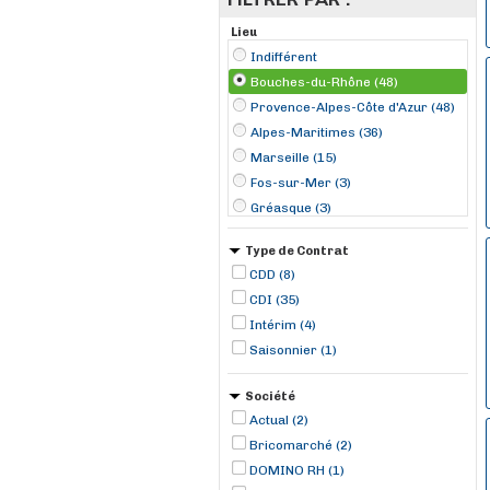
Lieu
Indifférent
Bouches-du-Rhône (48)
Provence-Alpes-Côte d'Azur (48)
Alpes-Maritimes (36)
Marseille (15)
Fos-sur-Mer (3)
Gréasque (3)
Arles (2)
Type de Contrat
La Ciotat (2)
CDD (8)
Roquevaire (2)
CDI (35)
Saint-Martin-de-Crau (2)
Intérim (4)
Salon-de-Provence (2)
Saisonnier (1)
Vitrolles (2)
Aix-en-Provence (1)
Société
Actual (2)
Bricomarché (2)
DOMINO RH (1)