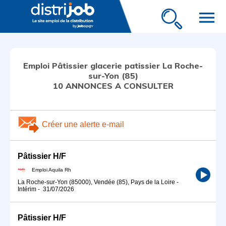
menu
Emploi Pâtissier glacerie patissier La Roche-
sur-Yon (85)
10 ANNONCES A CONSULTER
Créer une alerte e-mail
Pâtissier H/F
Emploi Aquila Rh
La Roche-sur-Yon (85000), Vendée (85), Pays de la Loire
-
Intérim
-
31/07/2026
Pâtissier H/F