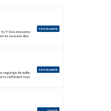
Lire la suite
r
H/F Vos missions
ion et cuisson des
Lire la suite
e regorge de mille-
erts reflètent tout
Lire la