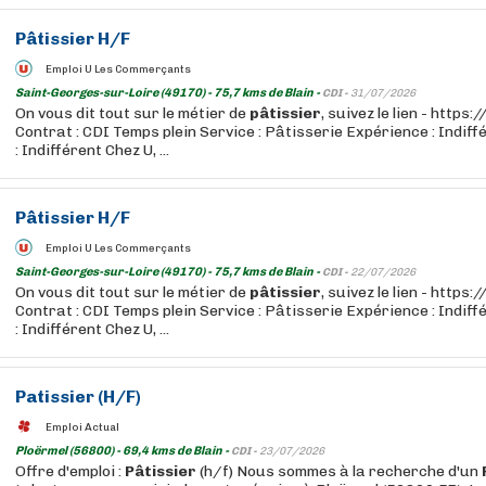
Pâtissier
H/F
Emploi U Les Commerçants
Saint-Georges-sur-Loire (49170) - 75,7 kms de Blain -
CDI -
31/07/2026
On vous dit tout sur le métier de
pâtissier
, suivez le lien - http
Contrat : CDI Temps plein Service : Pâtisserie Expérience : Indif
: Indifférent Chez U, ...
Pâtissier
H/F
Emploi U Les Commerçants
Saint-Georges-sur-Loire (49170) - 75,7 kms de Blain -
CDI -
22/07/2026
On vous dit tout sur le métier de
pâtissier
, suivez le lien - http
Contrat : CDI Temps plein Service : Pâtisserie Expérience : Indif
: Indifférent Chez U, ...
Patissier
(H/F)
Emploi Actual
Ploërmel (56800) - 69,4 kms de Blain -
CDI -
23/07/2026
Offre d'emploi :
Pâtissier
(h/f) Nous sommes à la recherche d'un