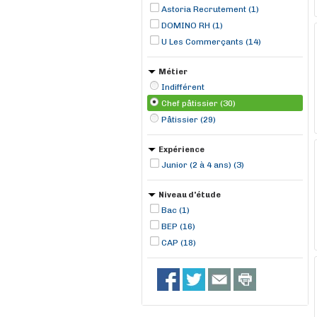
Guéméné-Penfao (1)
Astoria Recrutement (1)
DOMINO RH (1)
U Les Commerçants (14)
Métier
Indifférent
Chef pâtissier (30)
Pâtissier (29)
Expérience
Junior (2 à 4 ans) (3)
Niveau d'étude
Bac (1)
BEP (16)
CAP (18)