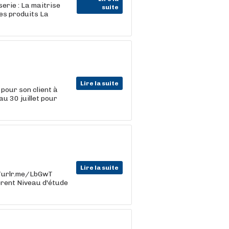
erie : La maitrise
suite
es produits La
Lire la suite
pour son client à
au 30 juillet pour
Lire la suite
s://urlr.me/LbGwT
férent Niveau d'étude