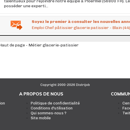
talentueux pour rejoindre notre équipe à Ploërmel (56800 FR). Le
posséder une experti...
Soyez le premier à consulter les nouvelles ann
Emploi Chef pâtissier glacerie patissier - Blain (44
Haut de page - Métier glacerie-patissier
Copyright 2000-2026 Distrijob
A PROPOS DE NOUS
COMMUN
ion
Politique de confidentialité
Cen
Conditions d'utilisation
Fac
Qui sommes-nous ?
Twi
Site mobile