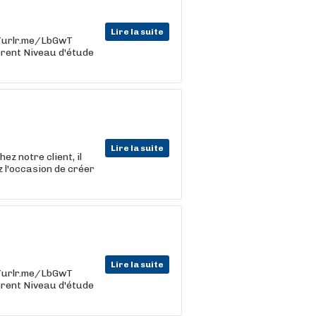
Lire la suite
s://urlr.me/LbGwT
férent Niveau d'étude
Lire la suite
ez notre client, il
z l'occasion de créer
Lire la suite
s://urlr.me/LbGwT
férent Niveau d'étude