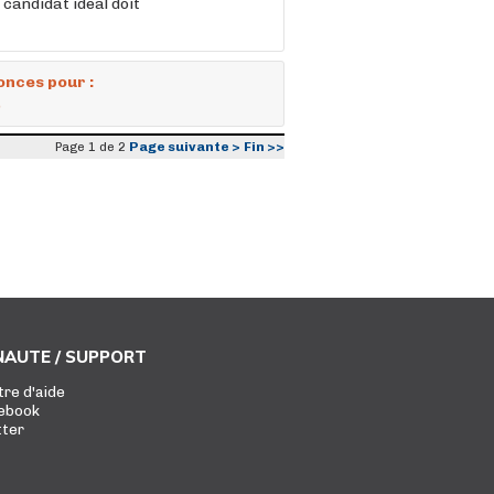
 candidat idéal doit
onces pour :
)
Page suivante >
Fin >>
Page 1 de 2
AUTE / SUPPORT
tre d'aide
ebook
tter