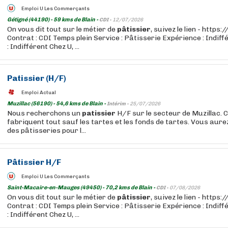
Emploi U Les Commerçants
Gétigné (44190) - 59 kms de Blain -
CDI -
12/07/2026
On vous dit tout sur le métier de
pâtissier
, suivez le lien - http
Contrat : CDI Temps plein Service : Pâtisserie Expérience : Indif
: Indifférent Chez U, ...
Patissier
(H/F)
Emploi Actual
Muzillac (56190) - 54,6 kms de Blain -
Intérim -
25/07/2026
Nous recherchons un
patissier
H/F sur le secteur de Muzillac. Ch
fabriquent tout sauf les tartes et les fonds de tartes. Vous aure
des pâtisseries pour l...
Pâtissier
H/F
Emploi U Les Commerçants
Saint-Macaire-en-Mauges (49450) - 70,2 kms de Blain -
CDI -
07/08/2026
On vous dit tout sur le métier de
pâtissier
, suivez le lien - http
Contrat : CDI Temps plein Service : Pâtisserie Expérience : Indif
: Indifférent Chez U, ...