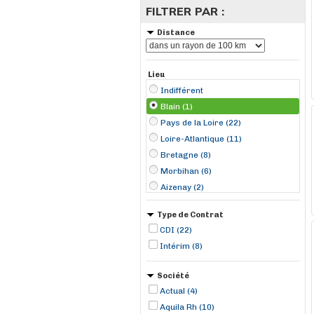
FILTRER PAR :
Distance
Lieu
Indifférent
Blain (1)
Pays de la Loire (22)
Loire-Atlantique (11)
Bretagne (8)
Morbihan (6)
Aizenay (2)
Arradon (2)
Type de Contrat
Saint-Georges-sur-Loire (2)
CDI (22)
Angers (1)
Intérim (8)
Bouaye (1)
Brétignolles-sur-Mer (1)
Société
Cintré (1)
Actual (4)
Derval (1)
Aquila Rh (10)