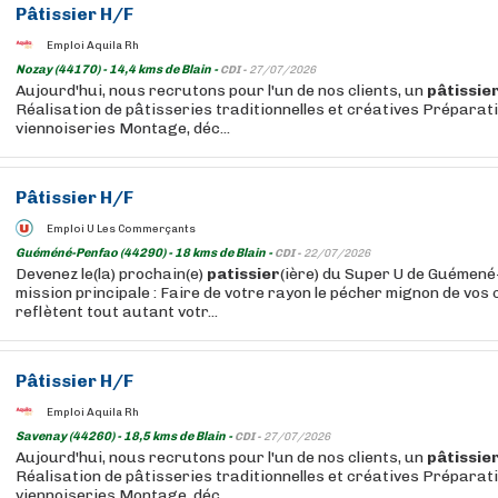
Pâtissier
H/F
Emploi Aquila Rh
Nozay (44170) - 14,4 kms de Blain -
CDI -
27/07/2026
Aujourd'hui, nous recrutons pour l'un de nos clients, un
pâtissie
Réalisation de pâtisseries traditionnelles et créatives Préparat
viennoiseries Montage, déc...
Pâtissier
H/F
Emploi U Les Commerçants
Guéméné-Penfao (44290) - 18 kms de Blain -
CDI -
22/07/2026
Devenez le(la) prochain(e)
patissier
(ière) du Super U de Guémené
mission principale : Faire de votre rayon le pécher mignon de vos 
reflètent tout autant votr...
Pâtissier
H/F
Emploi Aquila Rh
Savenay (44260) - 18,5 kms de Blain -
CDI -
27/07/2026
Aujourd'hui, nous recrutons pour l'un de nos clients, un
pâtissie
Réalisation de pâtisseries traditionnelles et créatives Préparat
viennoiseries Montage, déc...