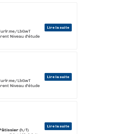
Lire la suite
s://urlr.me/LbGwT
férent Niveau d'étude
Lire la suite
s://urlr.me/LbGwT
férent Niveau d'étude
Lire la suite
Pâtissier
(h/f)