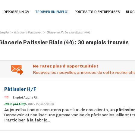
DEPOSER UN CV
TROUVER UN EMPLOI
PORTRAITS D'ENTREPRISES
BLOG
>
>
Emploi
Glacerie Patissier
Glacerie Patissier Blain (44)
Glacerie Patissier Blain (44) : 30 emplois trouvés
Ne ratez plus d'opportunités !
Recevez les nouvelles annonces de cette recherche
Pâtissier
H/F
Emploi Aquila Rh
Blain (44130) -
CDI -
27/07/2026
Aujourd'hui, nous recrutons pour l'un de nos clients, un
pâtissie
Concevoir et réaliser une gamme variée de pâtisseries, alliant tra
Participer à la fabric...