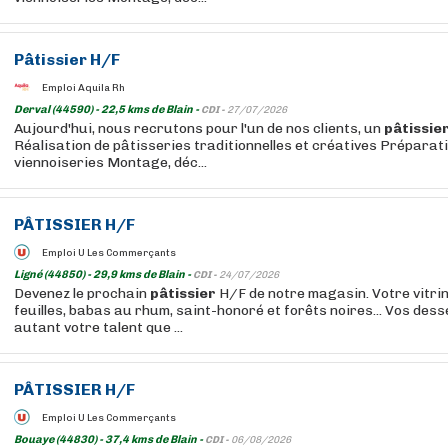
Pâtissier
H/F
Emploi Aquila Rh
Derval (44590) - 22,5 kms de Blain -
CDI -
27/07/2026
Aujourd'hui, nous recrutons pour l'un de nos clients, un
pâtissie
Réalisation de pâtisseries traditionnelles et créatives Préparat
viennoiseries Montage, déc...
PÂTISSIER
H/F
Emploi U Les Commerçants
Ligné (44850) - 29,9 kms de Blain -
CDI -
24/07/2026
Devenez le prochain
pâtissier
H/F de notre magasin. Votre vitrin
feuilles, babas au rhum, saint-honoré et forêts noires... Vos dess
autant votre talent que ...
PÂTISSIER
H/F
Emploi U Les Commerçants
Bouaye (44830) - 37,4 kms de Blain -
CDI -
06/08/2026