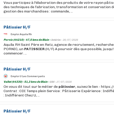
Vous participez à l'élaboration des produits de votre rayon pâtiss
des techniques de fabrication, transformation et conservation d
gestion des marchandises : commande, ...
Pâtissier
H/F
Emploi Aquila Rh
Pornic (44210) - 47,5 kms de Blain -
Intérim -
26/07/2026
Aquila RH Saint Père en Retz, agence de recrutement, recherche 
PORNIC, un
PATISSIER
(H/F) A pourvoir dès que possible, jusqu'
commencer. ...
Pâtissier
H/F
Emploi U Les Commerçants
Vallet (44330) - 51,3 kms de Blain -
CDI -
27/07/2026
On vous dit tout sur le métier de
pâtissier
, suivez le lien - http
Contrat : CDI Temps plein Service : Pâtisserie Expérience : Indif
: Indifférent Chez U, ...
Pâtissier
H/F