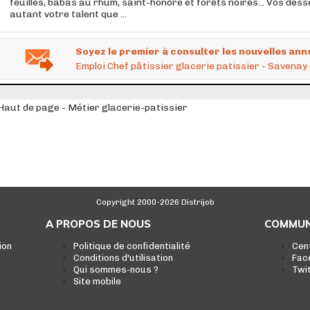
feuilles, babas au rhum, saint-honoré et forêts noires... Vos dess
autant votre talent que ...
Soyez le premier à consulter les nouvelles ann
Emploi Chef pâtissier glacerie patissier - Savenay 
Haut de page - Métier glacerie-patissier
Copyright 2000-2026 Distrijob
A PROPOS DE NOUS
COMMUN
ion
Politique de confidentialité
Cen
Conditions d'utilisation
Fac
Qui sommes-nous ?
Twi
Site mobile