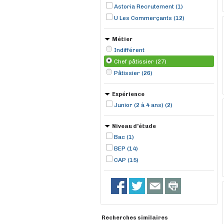
Gétigné (1)
Astoria Recrutement (1)
U Les Commerçants (12)
Métier
Indifférent
Chef pâtissier (27)
Pâtissier (26)
Expérience
Junior (2 à 4 ans) (2)
Niveau d'étude
Bac (1)
BEP (14)
CAP (15)
Recherches similaires