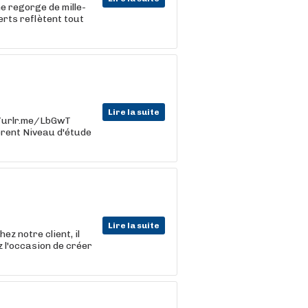
e regorge de mille-
erts reflètent tout
Lire la suite
s://urlr.me/LbGwT
férent Niveau d'étude
Lire la suite
ez notre client, il
z l'occasion de créer