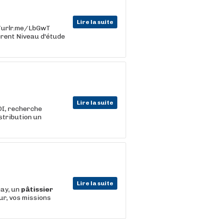
Lire la suite
s://urlr.me/LbGwT
férent Niveau d'étude
Lire la suite
DI, recherche
stribution un
Lire la suite
nay, un
pâtissier
ur, vos missions