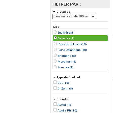
FILTRER PAR :
Distance
Lieu
Indifférent
Savenay (1)
Pays de la Loire (19)
Loire-Atlantique (10)
Bretagne (8)
Morbihan (6)
Aizenay (2)
Arradon (2)
Type de Contrat
Saint-Georges-sur-Loire (2)
CDI (19)
Blain (1)
Intérim (8)
Brétignolles-sur-Mer (1)
Cintré (1)
Société
Derval (1)
Actual (4)
Guéméné-Penfao (1)
Aquila Rh (10)