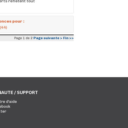
erts reflètent tout
onces pour :
(44)
Page suivante >
Fin >>
Page 1 de 2
AUTE / SUPPORT
tre d'aide
ebook
tter