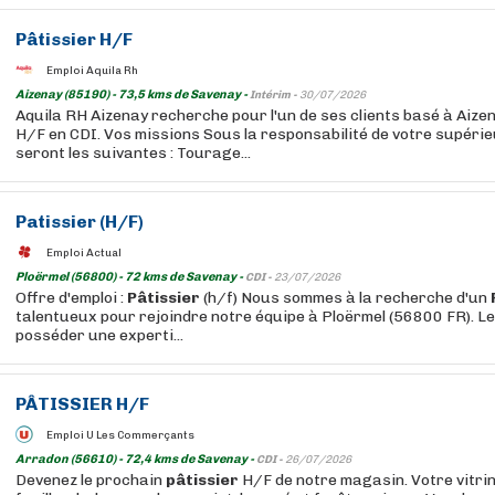
Pâtissier
H/F
Emploi Aquila Rh
Aizenay (85190) - 73,5 kms de Savenay -
Intérim -
30/07/2026
Aquila RH Aizenay recherche pour l'un de ses clients basé à Aize
H/F en CDI. Vos missions Sous la responsabilité de votre supérie
seront les suivantes : Tourage...
Patissier
(H/F)
Emploi Actual
Ploërmel (56800) - 72 kms de Savenay -
CDI -
23/07/2026
Offre d'emploi :
Pâtissier
(h/f) Nous sommes à la recherche d'un
talentueux pour rejoindre notre équipe à Ploërmel (56800 FR). Le
posséder une experti...
PÂTISSIER
H/F
Emploi U Les Commerçants
Arradon (56610) - 72,4 kms de Savenay -
CDI -
26/07/2026
Devenez le prochain
pâtissier
H/F de notre magasin. Votre vitrin