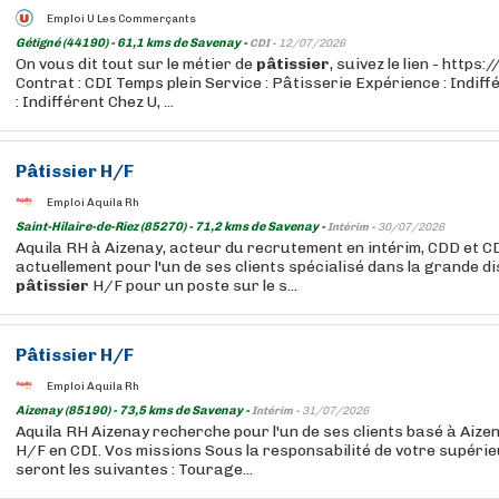
Emploi U Les Commerçants
Gétigné (44190) - 61,1 kms de Savenay -
CDI -
12/07/2026
On vous dit tout sur le métier de
pâtissier
, suivez le lien - http
Contrat : CDI Temps plein Service : Pâtisserie Expérience : Indif
: Indifférent Chez U, ...
Pâtissier
H/F
Emploi Aquila Rh
Saint-Hilaire-de-Riez (85270) - 71,2 kms de Savenay -
Intérim -
30/07/2026
Aquila RH à Aizenay, acteur du recrutement en intérim, CDD et C
actuellement pour l'un de ses clients spécialisé dans la grande di
pâtissier
H/F pour un poste sur le s...
Pâtissier
H/F
Emploi Aquila Rh
Aizenay (85190) - 73,5 kms de Savenay -
Intérim -
31/07/2026
Aquila RH Aizenay recherche pour l'un de ses clients basé à Aize
H/F en CDI. Vos missions Sous la responsabilité de votre supérie
seront les suivantes : Tourage...