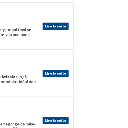
Lire la suite
nay, un
pâtissier
ur, vos missions
Lire la suite
Pâtissier
(h/f)
 candidat idéal doit
Lire la suite
e regorge de mille-