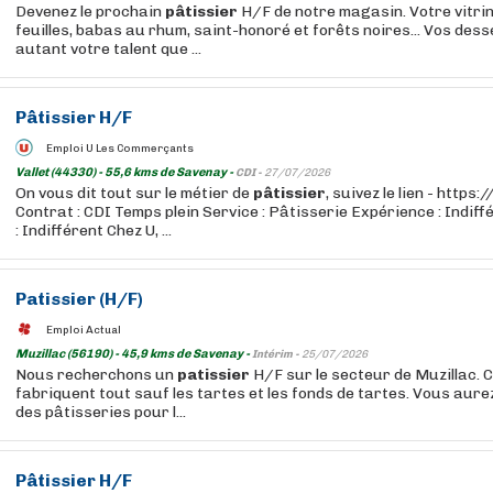
Devenez le prochain
pâtissier
H/F de notre magasin. Votre vitrin
feuilles, babas au rhum, saint-honoré et forêts noires... Vos dess
autant votre talent que ...
Pâtissier
H/F
Emploi U Les Commerçants
Vallet (44330) - 55,6 kms de Savenay -
CDI -
27/07/2026
On vous dit tout sur le métier de
pâtissier
, suivez le lien - http
Contrat : CDI Temps plein Service : Pâtisserie Expérience : Indif
: Indifférent Chez U, ...
Patissier
(H/F)
Emploi Actual
Muzillac (56190) - 45,9 kms de Savenay -
Intérim -
25/07/2026
Nous recherchons un
patissier
H/F sur le secteur de Muzillac. Ch
fabriquent tout sauf les tartes et les fonds de tartes. Vous aure
des pâtisseries pour l...
Pâtissier
H/F