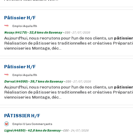
Pâtissier
H/F
Emploi Aquila Rh
Nozay (44170) - 32,8 kms de Savenay -
CDI -
27/07/2026
Aujourd'hui, nous recrutons pour l'un de nos clients, un
pâtissie
Réalisation de pâtisseries traditionnelles et créatives Préparat
viennoiseries Montage, déc...
Pâtissier
H/F
Emploi Aquila Rh
Derval (44590) - 39,7 kms de Savenay -
CDI -
27/07/2026
Aujourd'hui, nous recrutons pour l'un de nos clients, un
pâtissie
Réalisation de pâtisseries traditionnelles et créatives Préparat
viennoiseries Montage, déc...
PÂTISSIER
H/F
Emploi U Les Commerçants
Ligné (44850) - 42,8 kms de Savenay -
CDI -
24/07/2026