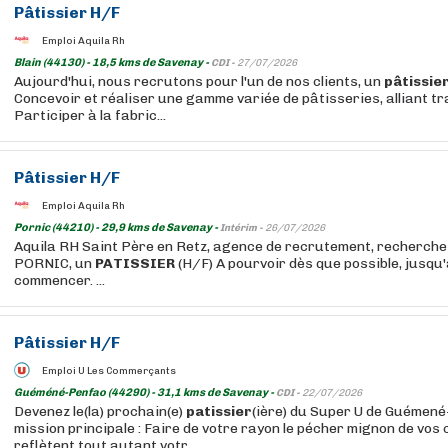
Pâtissier
H/F
Emploi Aquila Rh
Blain (44130) - 18,5 kms de Savenay -
CDI -
27/07/2026
Aujourd'hui, nous recrutons pour l'un de nos clients, un
pâtissie
Concevoir et réaliser une gamme variée de pâtisseries, alliant tra
Participer à la fabric...
Pâtissier
H/F
Emploi Aquila Rh
Pornic (44210) - 29,9 kms de Savenay -
Intérim -
26/07/2026
Aquila RH Saint Père en Retz, agence de recrutement, recherche 
PORNIC, un
PATISSIER
(H/F) A pourvoir dès que possible, jusqu'
commencer. ...
Pâtissier
H/F
Emploi U Les Commerçants
Guéméné-Penfao (44290) - 31,1 kms de Savenay -
CDI -
22/07/2026
Devenez le(la) prochain(e)
patissier
(ière) du Super U de Guémené
mission principale : Faire de votre rayon le pécher mignon de vos 
reflètent tout autant votr...