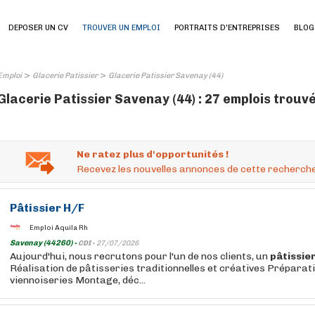
DEPOSER UN CV
TROUVER UN EMPLOI
PORTRAITS D'ENTREPRISES
BLOG
>
>
Emploi
Glacerie Patissier
Glacerie Patissier Savenay (44)
Glacerie Patissier Savenay (44) : 27 emplois trouv
Ne ratez plus d'opportunités !
Recevez les nouvelles annonces de cette recherche
Pâtissier
H/F
Emploi Aquila Rh
Savenay (44260) -
CDI -
27/07/2026
Aujourd'hui, nous recrutons pour l'un de nos clients, un
pâtissie
Réalisation de pâtisseries traditionnelles et créatives Préparat
viennoiseries Montage, déc...