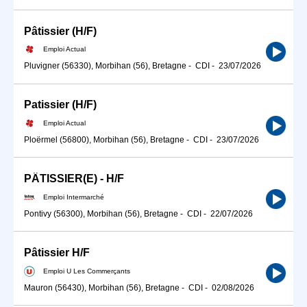
Pâtissier (H/F)
Emploi Actual
Pluvigner (56330), Morbihan (56), Bretagne
-
CDI
-
23/07/2026
Patissier (H/F)
Emploi Actual
Ploërmel (56800), Morbihan (56), Bretagne
-
CDI
-
23/07/2026
PÂTISSIER(E) - H/F
Emploi Intermarché
Pontivy (56300), Morbihan (56), Bretagne
-
CDI
-
22/07/2026
Pâtissier H/F
Emploi U Les Commerçants
Mauron (56430), Morbihan (56), Bretagne
-
CDI
-
02/08/2026