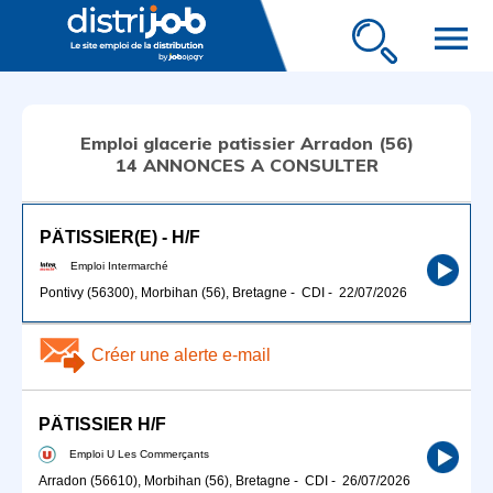
menu
Emploi glacerie patissier Arradon (56)
14 ANNONCES A CONSULTER
PÂTISSIER(E) - H/F
Emploi Intermarché
Pontivy (56300), Morbihan (56), Bretagne
-
CDI
-
22/07/2026
Créer une alerte e-mail
PÂTISSIER H/F
Emploi U Les Commerçants
Arradon (56610), Morbihan (56), Bretagne
-
CDI
-
26/07/2026