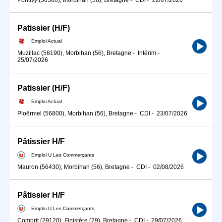
Patissier (H/F)
Emploi Actual
Muzillac (56190), Morbihan (56), Bretagne
-
Intérim
-
25/07/2026
Patissier (H/F)
Emploi Actual
Ploërmel (56800), Morbihan (56), Bretagne
-
CDI
-
23/07/2026
Pâtissier H/F
Emploi U Les Commerçants
Mauron (56430), Morbihan (56), Bretagne
-
CDI
-
02/08/2026
Pâtissier H/F
Emploi U Les Commerçants
Combrit (29120), Finistère (29), Bretagne
-
CDI
-
29/07/2026