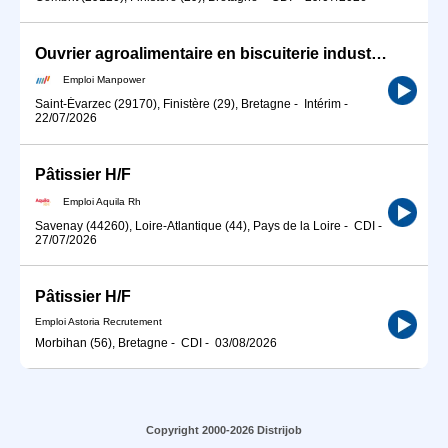
Ouvrier agroalimentaire en biscuiterie industrielle (H/F)
Emploi Manpower
Saint-Évarzec (29170), Finistère (29), Bretagne
-
Intérim
-
22/07/2026
Pâtissier H/F
Emploi Aquila Rh
Savenay (44260), Loire-Atlantique (44), Pays de la Loire
-
CDI
-
27/07/2026
Pâtissier H/F
Emploi Astoria Recrutement
Morbihan (56), Bretagne
-
CDI
-
03/08/2026
Copyright 2000-2026 Distrijob