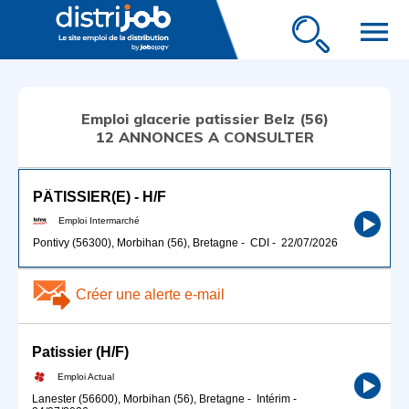
menu
Emploi glacerie patissier Belz (56)
12 ANNONCES A CONSULTER
PÂTISSIER(E) - H/F
Emploi Intermarché
Pontivy (56300), Morbihan (56), Bretagne
-
CDI
-
22/07/2026
Créer une alerte e-mail
Patissier (H/F)
Emploi Actual
Lanester (56600), Morbihan (56), Bretagne
-
Intérim
-