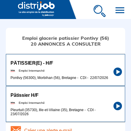
menu
Emploi glacerie patissier Pontivy (56)
20 ANNONCES A CONSULTER
PÂTISSIER(E) - H/F
Emploi Intermarché
Pontivy (56300), Morbihan (56), Bretagne
-
CDI
-
22/07/2026
Pâtissier H/F
Emploi Intermarché
Pleurtuit (35730), Ille-et-Vilaine (35), Bretagne
-
CDI
-
23/07/2026
Créer une alerte e-mail