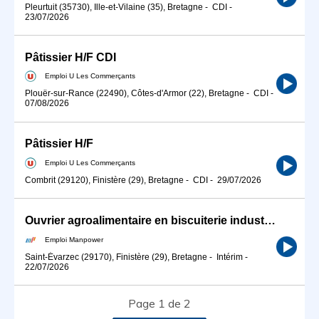
Pleurtuit (35730), Ille-et-Vilaine (35), Bretagne
-
CDI
-
23/07/2026
Pâtissier H/F CDI
Emploi U Les Commerçants
Plouër-sur-Rance (22490), Côtes-d'Armor (22), Bretagne
-
CDI
-
07/08/2026
Pâtissier H/F
Emploi U Les Commerçants
Combrit (29120), Finistère (29), Bretagne
-
CDI
-
29/07/2026
Ouvrier agroalimentaire en biscuiterie industrielle (H/F)
Emploi Manpower
Saint-Évarzec (29170), Finistère (29), Bretagne
-
Intérim
-
22/07/2026
Page 1 de 2