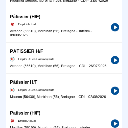
Ploërmel (56800), Morbihan (56), Bretagne
-
CDI
-
23/07/2026
Pâtissier (H/F)
Emploi Actual
Arradon (56610), Morbihan (56), Bretagne
-
Intérim
-
09/08/2026
PÂTISSIER H/F
Emploi U Les Commerçants
Arradon (56610), Morbihan (56), Bretagne
-
CDI
-
26/07/2026
Pâtissier H/F
Emploi U Les Commerçants
Mauron (56430), Morbihan (56), Bretagne
-
CDI
-
02/08/2026
Patissier (H/F)
Emploi Actual
Muzillac (56190), Morbihan (56), Bretagne
-
Intérim
-